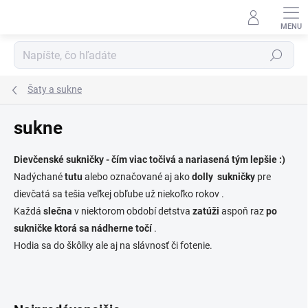
Prejsť
na
obsah
Hľadať
Šaty a sukne
sukne
Dievčenské sukničky - čím viac točivá a nariasená tým lepšie :)
Nadýchané
tutu
alebo označované aj ako
dolly sukničky
pre
dievčatá sa tešia veľkej obľube už niekoľko rokov .
Každá
slečna
v niektorom období detstva
zatúži
aspoň raz
po
sukničke ktorá sa nádherne točí
.
Hodia sa do škôlky ale aj na slávnosť či fotenie.