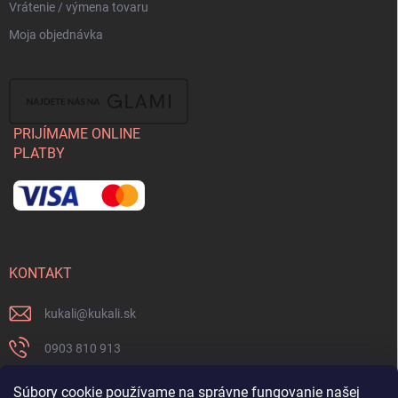
Vrátenie / výmena tovaru
Moja objednávka
PRIJÍMAME ONLINE
PLATBY
KONTAKT
kukali
@
kukali.sk
0903 810 913
0903 810 913
Súbory cookie používame na správne fungovanie našej