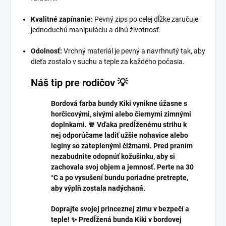
Kvalitné zapínanie:
Pevný zips po celej dĺžke zaručuje
jednoduchú manipuláciu a dlhú životnosť.
Odolnosť:
Vrchný materiál je pevný a navrhnutý tak, aby
dieťa zostalo v suchu a teple za každého počasia.
Náš tip pre rodičov 💡
Bordová farba bundy Kiki vynikne úžasne s
horčicovými, sivými alebo čiernymi zimnými
doplnkami. 🧣 Vďaka predĺženému strihu k
nej odporúčame ladiť užšie nohavice alebo
legíny so zateplenými čižmami. Pred praním
nezabudnite odopnúť kožušinku, aby si
zachovala svoj objem a jemnosť. Perte na 30
°C a po vysušení bundu poriadne pretrepte,
aby výplň zostala nadýchaná.
Doprajte svojej princeznej zimu v bezpečí a
teple! ✨ Predĺžená bunda Kiki v bordovej