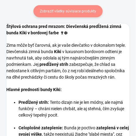
Zobraziť všetky súvisiace produkty
Štýlová ochrana pred mrazom: Dievčenská predĺžená zimná
bunda Kiki v bordovej farbe 🍷❄️
Zima môže byť čarovná, ak je vaše dievčatko v dokonalom teple.
Dievčenská zimná bunda
Kiki
v luxusnom bordovom odtieni je
navrhnutá tak, aby odolala aj tým najnáročnejším zimným
podmienkam. Jej
predĺžený strih
zabezpečuje, že chlad sa
nedostane k citlivým partiám, čo z nej robí ideálneho spoločníka
na dlhé prechádzky či cestu do školy počas mrazivých rán.
Hlavné prednosti bundy Kiki:
Predĺžený strih:
Tento dizajn nie je len módny, ale najmä
funkčný – chráni nielen chrbát, ale aj stehná, čím zvyšuje
celkový tepelný pocit.
Celoplošné zateplenie:
Bunda je poctivo
zateplená v celej
svojej výške
, takže neexistujú žiadne "slabé miesta", cez