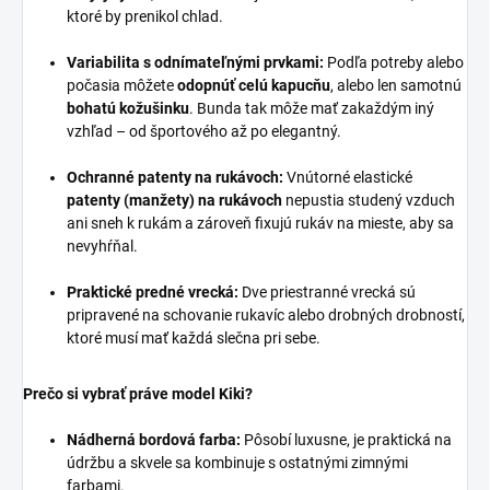
ktoré by prenikol chlad.
Variabilita s odnímateľnými prvkami:
Podľa potreby alebo
počasia môžete
odopnúť celú kapucňu
, alebo len samotnú
bohatú kožušinku
. Bunda tak môže mať zakaždým iný
vzhľad – od športového až po elegantný.
Ochranné patenty na rukávoch:
Vnútorné elastické
patenty (manžety) na rukávoch
nepustia studený vzduch
ani sneh k rukám a zároveň fixujú rukáv na mieste, aby sa
nevyhŕňal.
Praktické predné vrecká:
Dve priestranné vrecká sú
pripravené na schovanie rukavíc alebo drobných drobností,
ktoré musí mať každá slečna pri sebe.
Prečo si vybrať práve model Kiki?
Nádherná bordová farba:
Pôsobí luxusne, je praktická na
údržbu a skvele sa kombinuje s ostatnými zimnými
farbami.