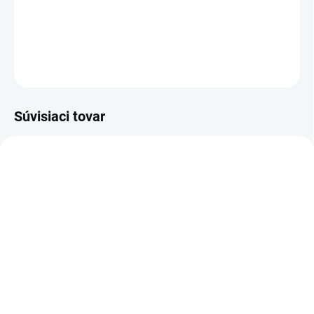
Fialová dievčenská zimná bunda s kožušinkou.
DETAILNÉ INFORMÁCIE
OPÝTAŤ SA
Súvisiaci tovar