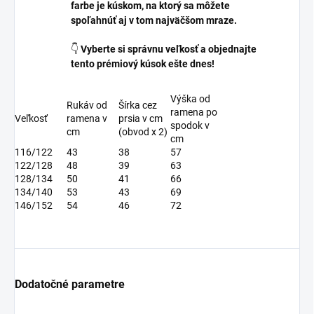
farbe je kúskom, na ktorý sa môžete
spoľahnúť aj v tom najväčšom mraze.
👇
Vyberte si správnu veľkosť a objednajte
tento prémiový kúsok ešte dnes!
Výška od
Rukáv od
Šírka cez
ramena po
Veľkosť
ramena v
prsia v cm
spodok v
cm
(obvod x 2)
cm
116/122
43
38
57
122/128
48
39
63
128/134
50
41
66
134/140
53
43
69
146/152
54
46
72
Dodatočné parametre