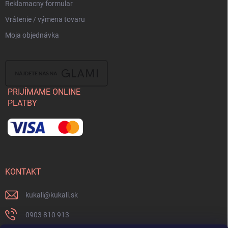
Reklamacny formular
Vrátenie / výmena tovaru
Moja objednávka
PRIJÍMAME ONLINE
PLATBY
KONTAKT
kukali
@
kukali.sk
0903 810 913