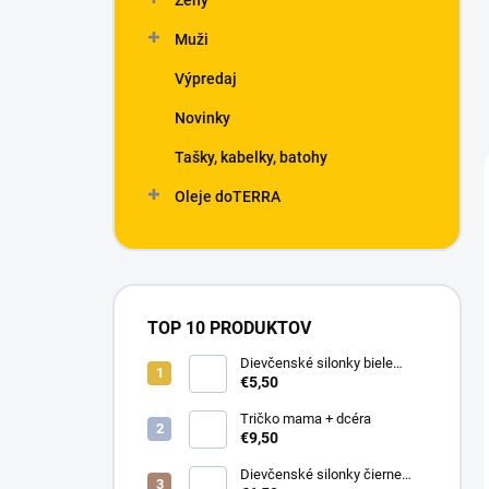
Ženy
Muži
Výpredaj
Novinky
Tašky, kabelky, batohy
Oleje doTERRA
TOP 10 PRODUKTOV
Dievčenské silonky biele
Linda
€5,50
Tričko mama + dcéra
€9,50
Dievčenské silonky čierne