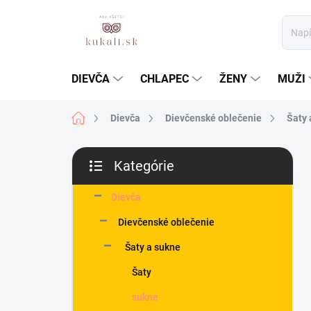
Prejsť
na
obsah
DIEVČA
CHLAPEC
ŽENY
MUŽI
Domov
Dievča
Dievčenské oblečenie
Šaty 
B
Kategórie
o
Preskočiť
č
kategórie
n
Dievča
ý
Dievčenské oblečenie
p
a
Šaty a sukne
n
Šaty
e
l
sukne