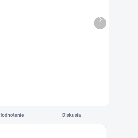
ordové s
ružové
mašličkou
€5
€6,90
Ďalší
4,07 bez DPH
€5,61 bez DPH
produkt
ievčenské
Klasické detské
odkolienky v
bavlnené pančuchy
ordovej farbe s
v ružovej farbe .
ašličkou.
Hodnotenie
Diskusia