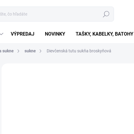
Hľadať
VÝPREDAJ
NOVINKY
TAŠKY, KABELKY, BATOHY
a sukne
sukne
Dievčenská tutu sukňa broskyňová
Neohodnotené
Podrobnosti hodnotenia
€1
€15
Jedn
ZVO
cena
VAR
MÔŽ
MOŽ