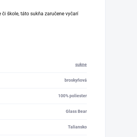
e či škole, táto sukňa zaručene vyčarí
sukne
broskyňová
100% poliester
Glass Bear
Taliansko