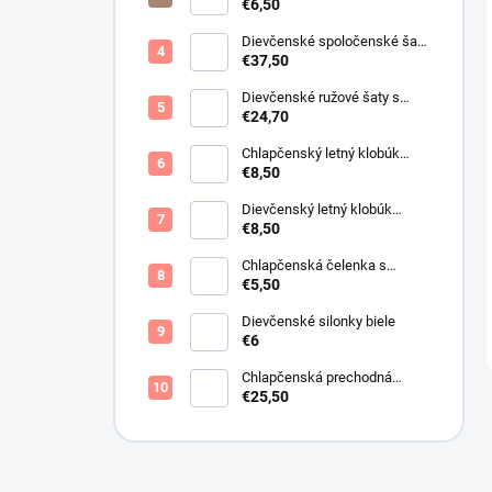
Lurex
€6,50
Dievčenské spoločenské šaty
s bolerkom jemno ružové
€37,50
Dievčenské ružové šaty s
motýlikmi
€24,70
Chlapčenský letný klobúk
svetlo béžový
€8,50
Dievčenský letný klobúk
krémový s perličkami
€8,50
Chlapčenská čelenka s
mackom tmavo modrá
€5,50
Dievčenské silonky biele
€6
Chlapčenská prechodná
obojstranná bunda khaki
€25,50