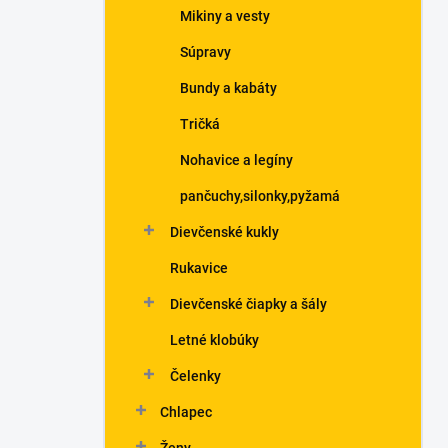
Mikiny a vesty
Súpravy
Bundy a kabáty
Tričká
Nohavice a legíny
pančuchy,silonky,pyžamá
Dievčenské kukly
Rukavice
Dievčenské čiapky a šály
Letné klobúky
Čelenky
Chlapec