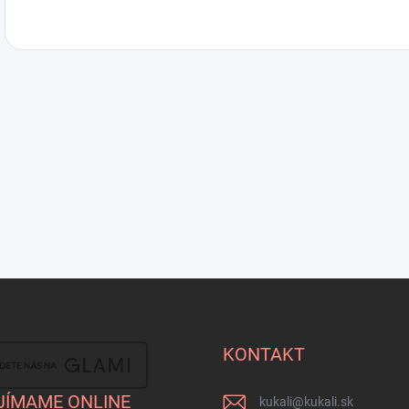
KONTAKT
JÍMAME ONLINE
kukali
@
kukali.sk