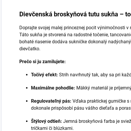
Dievčenská broskyňová tutu sukňa – to
Doprajte svojej malej princeznej pocit výnimočnosti v 
Táto sukňa je stvorená na radostné točenie, tancovan
bohaté riasenie dodáva sukničke dokonalý nadýchaný 
dievčatko.
Prečo si ju zamilujete:
Točivý efekt:
Strih navrhnutý tak, aby sa pri kaž
Maximálne pohodlie:
Mäkký materiál je príjemn
Regulovateľný pás:
Vďaka praktickej gumičke s
dokonale prispôsobí pásu vášho dieťaťa a porast
Štýlový odtieň:
Jemná broskyňová farba je sviež
tričkami či blúzkami.