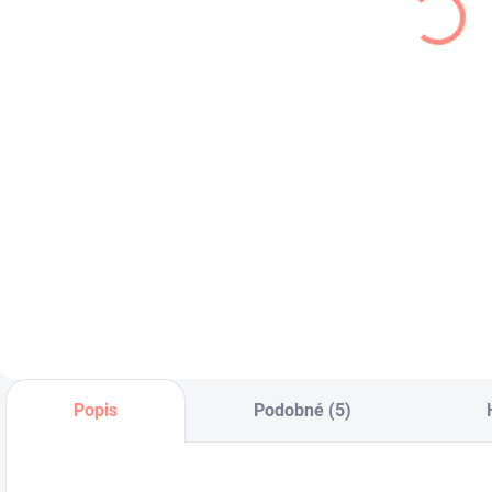
biele
b
€6
€6,90
€4,88 bez DPH
€5,61 bez DPH
€
Dievčenské
vzorované
Klasické detské
D
pančuchy v čiernej
bavlnené pančuchy
p
farbe.
v bielej farbe .
b
m
Popis
Podobné (5)