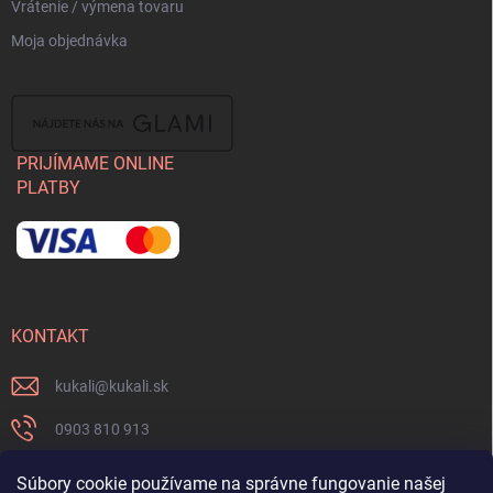
Vrátenie / výmena tovaru
Moja objednávka
PRIJÍMAME ONLINE
PLATBY
KONTAKT
kukali
@
kukali.sk
0903 810 913
0903 810 913
Súbory cookie používame na správne fungovanie našej