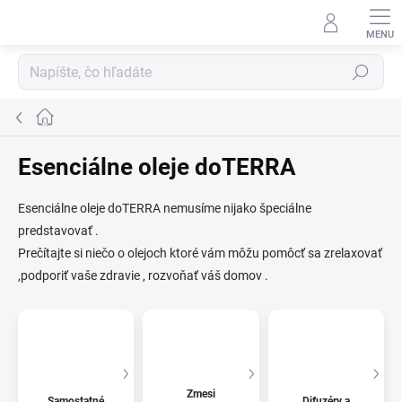
Prejsť
na
obsah
Hľadať
Domov
Esenciálne oleje doTERRA
Esenciálne oleje doTERRA nemusíme nijako špeciálne
predstavovať .
Prečítajte si niečo o olejoch ktoré vám môžu pomôcť sa zrelaxovať
,podporiť vaše zdravie , rozvoňať váš domov .
Zmesi
Samostatné
Difuzéry a