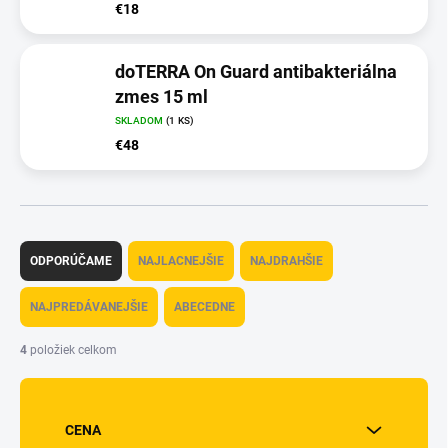
€18
doTERRA On Guard antibakteriálna
zmes 15 ml
SKLADOM
(1 KS)
€48
R
a
ODPORÚČAME
NAJLACNEJŠIE
NAJDRAHŠIE
d
e
NAJPREDÁVANEJŠIE
ABECEDNE
n
i
4
položiek celkom
e
p
r
o
CENA