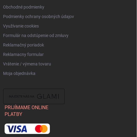
i
Obchodné podmienky
s
u
Podmienky ochrany osobných údajov
Využívanie cookies
Formulár na odstúpenie od zmluvy
Reklamačný poriadok
Reklamacny formular
Vrátenie / výmena tovaru
Moja objednávka
PRIJÍMAME ONLINE
PLATBY