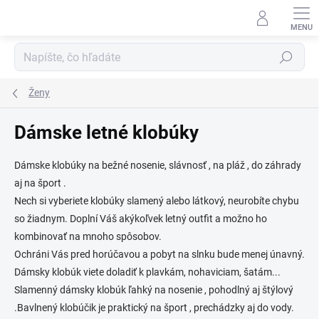
Prejsť
na
obsah
Hľadať
Ženy
Dámske letné klobúky
Dámske klobúky na bežné nosenie, slávnosť , na pláž , do záhrady
aj na šport .
Nech si vyberiete klobúky slamený alebo látkový, neurobíte chybu
so žiadnym. Doplní Váš akýkoľvek letný outfit a možno ho
kombinovať na mnoho spôsobov.
Ochráni Vás pred horúčavou a pobyt na slnku bude menej únavný.
Dámsky klobúk viete doladiť k plavkám, nohaviciam, šatám...
Slamenný dámsky klobúk ľahký na nosenie , pohodlný aj štýlový
.Bavlnený klobúčik je praktický na šport , prechádzky aj do vody.