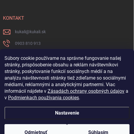
KONTAKT
kukali
@
kukali.sk
0903 810 913
0903 810 913
Súbory cookie používame na správne fungovanie našej
stránky, prispôsobenie obsahu a reklám návštevníkovi
Nenechajte si ujsť novinky a sledujte nás na FB
stránky, poskytovanie funkcií sociálnych médií a na
analýzu návštevnosti stránky tiež zdieľame so sociálnymi
kukalishop
médiami, reklamnými a analytickými partnermi. Viac
informácií nájdete v
Zásadách ochrany osobných údajov
a
v
Podmienkach používania cookies
.
Nastavenie
Copyright 2026
www.kukali.sk
. Všetky práva vyhradené.
Upraviť nastavenie
cookies
Odmietnuť
Súhlasím