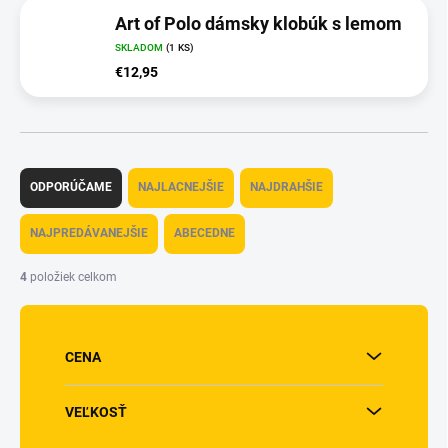
Art of Polo dámsky klobúk s lemom
SKLADOM
(1 KS)
€12,95
R
a
ODPORÚČAME
NAJLACNEJŠIE
NAJDRAHŠIE
d
e
NAJPREDÁVANEJŠIE
ABECEDNE
n
i
4
položiek celkom
e
p
r
o
CENA
d
u
VEĽKOSŤ
k