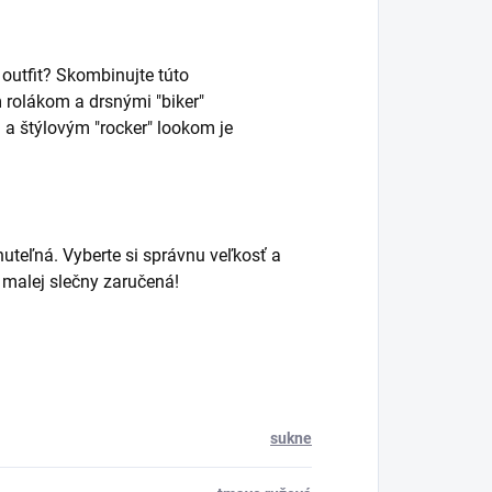
outfit? Skombinujte túto
rolákom a drsnými "biker"
a štýlovým "rocker" lookom je
nuteľná. Vyberte si správnu veľkosť a
j malej slečny zaručená!
sukne