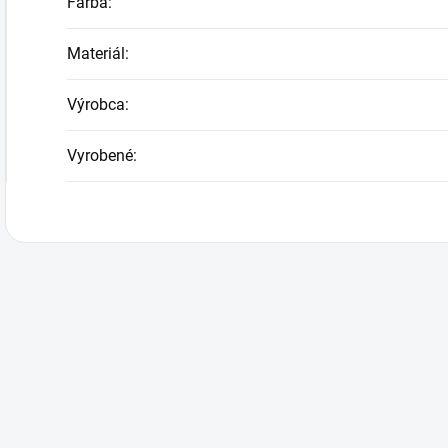
Farba
:
Materiál
:
Výrobca
:
Vyrobené
: