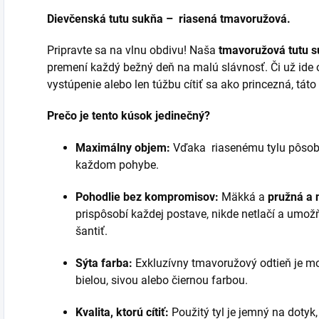
Dievčenská tutu sukňa – riasená tmavoružová.
Pripravte sa na vlnu obdivu! Naša
tmavoružová tutu 
premení každý bežný deň na malú slávnosť. Či už ide 
vystúpenie alebo len túžbu cítiť sa ako princezná, tát
Prečo je tento kúsok jedinečný?
Maximálny objem:
Vďaka riasenému tylu pôsobí
každom pohybe.
Pohodlie bez kompromisov:
Mäkká a
pružná a 
prispôsobí každej postave, nikde netlačí a umo
šantiť.
Sýta farba:
Exkluzívny tmavoružový odtieň je mo
bielou, sivou alebo čiernou farbou.
Kvalita, ktorú cítiť:
Použitý tyl je jemný na dotyk