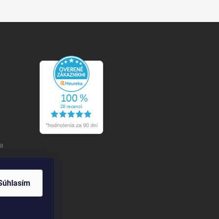
 a
Súhlasím