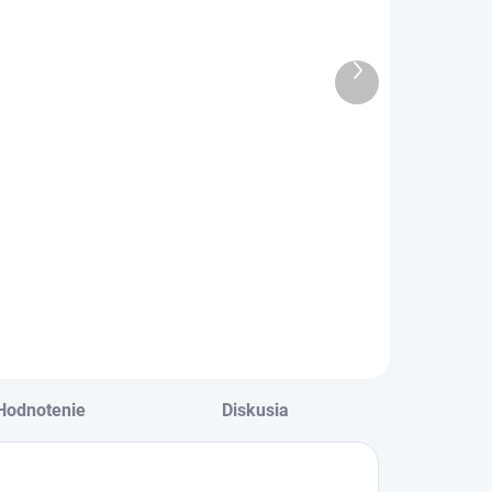
vetlo sivé
traky tmavo
modré
€6,90
€10,90
Ďalší
5,61 bez DPH
€8,86 bez DPH
produkt
lasické detské
Klasické detské
avlnené pančuchy
pančuchy na traky
 svetlo sivej farbe .
v tmavo modrej
farbe .
Hodnotenie
Diskusia