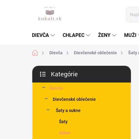
Prejsť
na
obsah
DIEVČA
CHLAPEC
ŽENY
MUŽI
Domov
Dievča
Dievčenské oblečenie
Šaty 
B
Kategórie
o
Preskočiť
č
kategórie
n
Dievča
ý
Dievčenské oblečenie
p
a
Šaty a sukne
n
Šaty
e
l
sukne