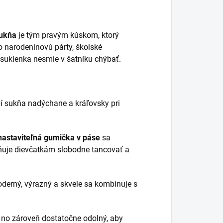
sukňa
je tým pravým kúskom, ktorý
o narodeninovú párty, školské
o sukienka nesmie v šatníku chýbať.
 sukňa nadýchane a kráľovsky pri
nastaviteľná gumička v páse
sa
žňuje dievčatkám slobodne tancovať a
derný, výrazný a skvele sa kombinuje s
, no zároveň dostatočne odolný, aby