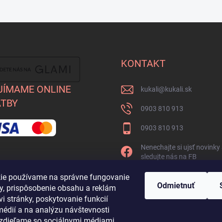
KONTAKT
JÍMAME ONLINE
kukali
@
kukali.sk
TBY
0903 810 913
0903 810 913
Nenechajte si ujsť novinky
sledujte nás na FB
kukalishop
ie používame na správne fungovanie
Odmietnuť
ky, prispôsobenie obsahu a reklám
i stránky, poskytovanie funkcií
médií a na analýzu návštevnosti
ž zdieľame so sociálnymi médiami,