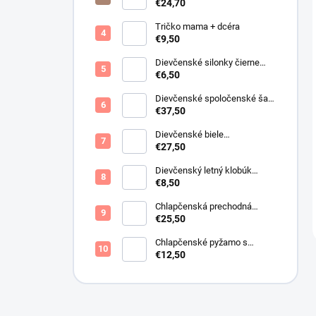
motýlikmi
€24,70
Tričko mama + dcéra
€9,50
Dievčenské silonky čierne
Lurex
€6,50
Dievčenské spoločenské šaty
s bolerkom jemno ružové
€37,50
Dievčenské biele
spoločenské šaty s bolerkom
€27,50
Dievčenský letný klobúk
krémový s perličkami
€8,50
Chlapčenská prechodná
obojstranná bunda khaki
€25,50
Chlapčenské pyžamo s
lietadlami.
€12,50