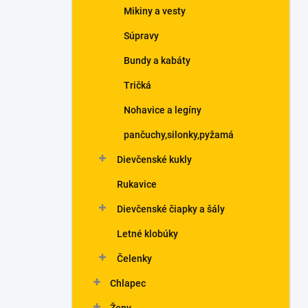
Mikiny a vesty
Súpravy
Bundy a kabáty
Tričká
Nohavice a legíny
pančuchy,silonky,pyžamá
Dievčenské kukly
Rukavice
Dievčenské čiapky a šály
Letné klobúky
Čelenky
Chlapec