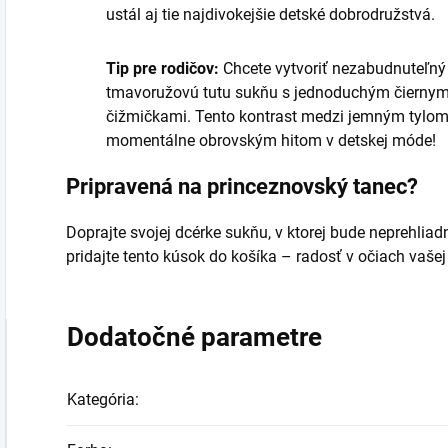
ustál aj tie najdivokejšie detské dobrodružstvá.
Tip pre rodičov:
Chcete vytvoriť nezabudnuteľný 
tmavoružovú tutu sukňu s jednoduchým čiernym 
čižmičkami. Tento kontrast medzi jemným tylom 
momentálne obrovským hitom v detskej móde!
Pripravená na princeznovský tanec?
Doprajte svojej dcérke sukňu, v ktorej bude neprehliad
pridajte tento kúsok do košíka – radosť v očiach vaše
Dodatočné parametre
Kategória
: