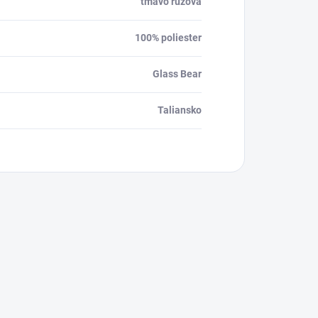
tmavo ružová
100% poliester
Glass Bear
Taliansko