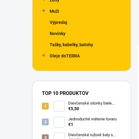
Ženy
Muži
Výpredaj
Novinky
Tašky, kabelky, batohy
Oleje doTERRA
TOP 10 PRODUKTOV
Dievčenské silonky biele
Linda
€5,50
Jednoduché vrátenie tovaru
€1
Dievčenské ružové šaty s