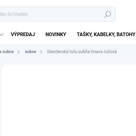
Hľadať
VÝPREDAJ
NOVINKY
TAŠKY, KABELKY, BATOHY
a sukne
sukne
Dievčenská tutu sukňa tmavo ružová
Neohodnotené
Podrobnosti hodnotenia
€1
€15
Jedn
ZVO
cena
VAR
MÔŽ
MOŽ