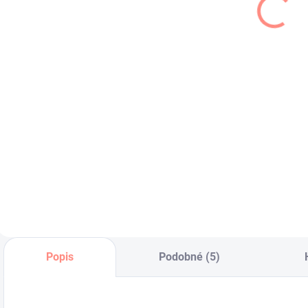
leopard čierne
pančuchy
s
ružové
€5,80
€6,80
€4,72 bez DPH
€5,53 bez DPH
€
Štýlové dievčenské
Detské rebrované
K
pančuchy leopard -
,ružové pančuchy.
b
čierne.
v
Popis
Podobné (5)