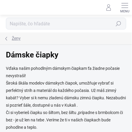
Prejsť
na
obsah
Hľadať
Ženy
Dámske čiapky
Vďaka našim pohodlným dámskym čiapkam ťa žiadne počasie
nevystraší!
Široká škála modelov dámskych čiapok, umožňuje vybrať si
perfektný strih a materiál do každého počasia. Už máš zimný
kabát? Vyber si k nemu zladenú dámsku zimnú čiapku. Nezabudni
si pozrieť šále, dostupné u nás v Kukali .
Či si vyberieš čiapku so šiltom, bez šiltu ,prípadne s brmbolcom či
bez - je už len na tebe .Veríme že ti v našich čiapkach bude
pohodlne a teplo.