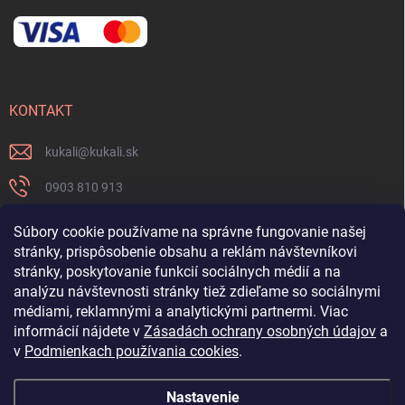
KONTAKT
kukali
@
kukali.sk
0903 810 913
0903 810 913
Súbory cookie používame na správne fungovanie našej
stránky, prispôsobenie obsahu a reklám návštevníkovi
Nenechajte si ujsť novinky a sledujte nás na FB
stránky, poskytovanie funkcií sociálnych médií a na
analýzu návštevnosti stránky tiež zdieľame so sociálnymi
kukalishop
médiami, reklamnými a analytickými partnermi. Viac
informácií nájdete v
Zásadách ochrany osobných údajov
a
v
Podmienkach používania cookies
.
Nastavenie