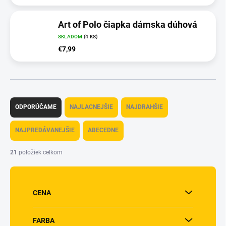
Art of Polo čiapka dámska dúhová
SKLADOM
(4 KS)
€7,99
R
a
ODPORÚČAME
NAJLACNEJŠIE
NAJDRAHŠIE
d
e
NAJPREDÁVANEJŠIE
ABECEDNE
n
i
21
položiek celkom
e
p
r
o
CENA
d
u
FARBA