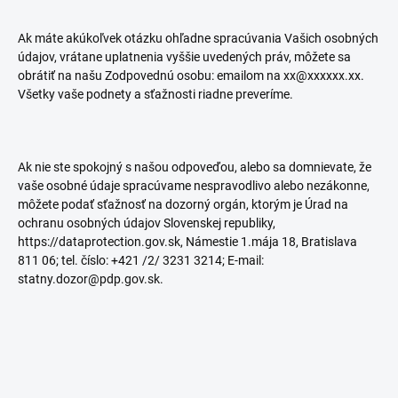
Ak máte akúkoľvek otázku ohľadne spracúvania Vašich osobných
údajov, vrátane uplatnenia vyššie uvedených práv, môžete sa
obrátiť na našu Zodpovednú osobu: emailom na xx@xxxxxx.xx.
Všetky vaše podnety a sťažnosti riadne preveríme.
Ak nie ste spokojný s našou odpoveďou, alebo sa domnievate, že
vaše osobné údaje spracúvame nespravodlivo alebo nezákonne,
môžete podať sťažnosť na dozorný orgán, ktorým je Úrad na
ochranu osobných údajov Slovenskej republiky,
https://dataprotection.gov.sk, Námestie 1.mája 18, Bratislava
811 06; tel. číslo: +421 /2/ 3231 3214; E-mail:
statny.dozor@pdp.gov.sk.