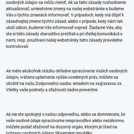
osobných údajov sa môžu meniť. Ak sa tieto zásady rozhodneme
aktualizovať, umiestnime zmeny na našej webstránke a budeme
Vás o týchto zmenách informovať. V prípadoch, kedy má dôjsť k
zásadnejšej zmene týchto zásad, alebo v prípade, kedy nám tak
uloží zákon, budeme Vás informovať vopred. Žiadame Vás, aby
ste si tieto zásady starostlivo prečítali a pri ďalšej komunikácii s
nami, resp. používaní našej webstránky tieto zásady pravidelne
kontrolovali.
Ak máte akúkoľvek otázku ohľadne spracúvania Vašich osobných
údajov, vrátane uplatnenia vyššie uvedených práv, môžete sa
obrátiť na našu Zodpovednú osobu: emailom na xx@xxxxxx.xx.
Všetky vaše podnety a sťažnosti riadne preveríme.
Ak nie ste spokojný s našou odpoveďou, alebo sa domnievate, že
vaše osobné údaje spracúvame nespravodlivo alebo nezákonne,
môžete podať sťažnosť na dozorný orgán, ktorým je Úrad na
ochranu osobných údajov Slovenskej republiky,