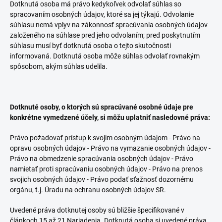
Dotknutá osoba má právo kedykoľvek odvolať súhlas so
spracovaním osobných údajov, ktoré sa jej týkajú. Odvolanie
súhlasu nemá vplyv na zákonnosť spracúvania osobných údajov
založeného na súhlase pred jeho odvolaním; pred poskytnutím
súhlasu musí byť dotknutá osoba o tejto skutočnosti
informovaná. Dotknutá osoba môže súhlas odvolať rovnakým
spôsobom, akým súhlas udelila.
Dotknuté osoby, o ktorých sú spracúvané osobné údaje pre
konkrétne vymedzené účely, si môžu uplatniť nasledovné práva:
Právo požadovať prístup k svojim osobným údajom - Právo na
opravu osobných údajov - Právo na vymazanie osobných údajov -
Právo na obmedzenie spracúvania osobných údajov - Právo
namietať proti spracúvaniu osobných údajov - Právo na prenos
svojich osobných údajov - Právo podať sťažnosť dozornému
orgánu, t.j. Úradu na ochranu osobných údajov SR.
Uvedené práva dotknutej osoby sú bližšie špecifikované v
článkoch 15 až 21 Nariadenia. Dotknutá osoba si uvedené práva