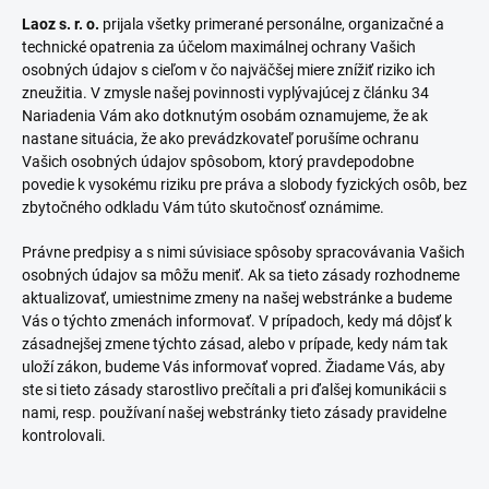
Laoz s. r. o.
prijala všetky primerané personálne, organizačné a
technické opatrenia za účelom maximálnej ochrany Vašich
osobných údajov s cieľom v čo najväčšej miere znížiť riziko ich
zneužitia. V zmysle našej povinnosti vyplývajúcej z článku 34
Nariadenia Vám ako dotknutým osobám oznamujeme, že ak
nastane situácia, že ako prevádzkovateľ porušíme ochranu
Vašich osobných údajov spôsobom, ktorý pravdepodobne
povedie k vysokému riziku pre práva a slobody fyzických osôb, bez
zbytočného odkladu Vám túto skutočnosť oznámime.
Právne predpisy a s nimi súvisiace spôsoby spracovávania Vašich
osobných údajov sa môžu meniť. Ak sa tieto zásady rozhodneme
aktualizovať, umiestnime zmeny na našej webstránke a budeme
Vás o týchto zmenách informovať. V prípadoch, kedy má dôjsť k
zásadnejšej zmene týchto zásad, alebo v prípade, kedy nám tak
uloží zákon, budeme Vás informovať vopred. Žiadame Vás, aby
ste si tieto zásady starostlivo prečítali a pri ďalšej komunikácii s
nami, resp. používaní našej webstránky tieto zásady pravidelne
kontrolovali.