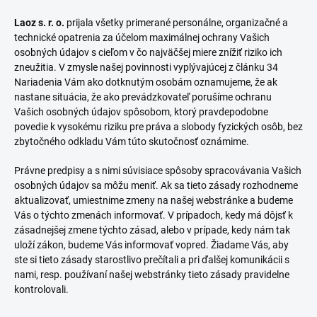
Laoz s. r. o.
prijala všetky primerané personálne, organizačné a
technické opatrenia za účelom maximálnej ochrany Vašich
osobných údajov s cieľom v čo najväčšej miere znížiť riziko ich
zneužitia. V zmysle našej povinnosti vyplývajúcej z článku 34
Nariadenia Vám ako dotknutým osobám oznamujeme, že ak
nastane situácia, že ako prevádzkovateľ porušíme ochranu
Vašich osobných údajov spôsobom, ktorý pravdepodobne
povedie k vysokému riziku pre práva a slobody fyzických osôb, bez
zbytočného odkladu Vám túto skutočnosť oznámime.
Právne predpisy a s nimi súvisiace spôsoby spracovávania Vašich
osobných údajov sa môžu meniť. Ak sa tieto zásady rozhodneme
aktualizovať, umiestnime zmeny na našej webstránke a budeme
Vás o týchto zmenách informovať. V prípadoch, kedy má dôjsť k
zásadnejšej zmene týchto zásad, alebo v prípade, kedy nám tak
uloží zákon, budeme Vás informovať vopred. Žiadame Vás, aby
ste si tieto zásady starostlivo prečítali a pri ďalšej komunikácii s
nami, resp. používaní našej webstránky tieto zásady pravidelne
kontrolovali.