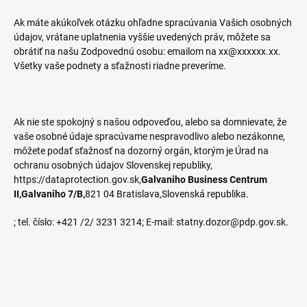
Ak máte akúkoľvek otázku ohľadne spracúvania Vašich osobných
údajov, vrátane uplatnenia vyššie uvedených práv, môžete sa
obrátiť na našu Zodpovednú osobu: emailom na xx@xxxxxx.xx.
Všetky vaše podnety a sťažnosti riadne preveríme.
Ak nie ste spokojný s našou odpoveďou, alebo sa domnievate, že
vaše osobné údaje spracúvame nespravodlivo alebo nezákonne,
môžete podať sťažnosť na dozorný orgán, ktorým je Úrad na
ochranu osobných údajov Slovenskej republiky,
https://dataprotection.gov.sk,
Galvaniho Business Centrum
II,
Galvaniho 7/B,
821 04 Bratislava,Slovenská republika.
; tel. číslo: +421 /2/ 3231 3214; E-mail: statny.dozor@pdp.gov.sk.