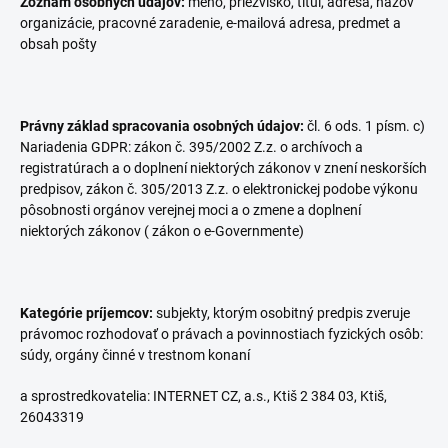
Zoznam osobných údajov:
meno, priezvisko, titul, adresa, názov
organizácie, pracovné zaradenie, e-mailová adresa, predmet a
obsah pošty
Právny základ spracovania osobných údajov:
čl. 6 ods. 1 písm. c)
Nariadenia GDPR: zákon č. 395/2002 Z.z. o archívoch a
registratúrach a o doplnení niektorých zákonov v znení neskorších
predpisov, zákon č. 305/2013 Z.z. o elektronickej podobe výkonu
pôsobnosti orgánov verejnej moci a o zmene a doplnení
niektorých zákonov ( zákon o e-Governmente)
Kategórie príjemcov:
subjekty, ktorým osobitný predpis zveruje
právomoc rozhodovať o právach a povinnostiach fyzických osôb:
súdy, orgány činné v trestnom konaní
a sprostredkovatelia: INTERNET CZ, a.s., Ktiš 2 384 03, Ktiš,
26043319