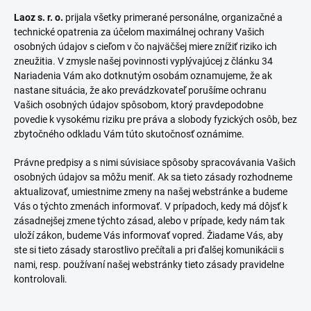
Laoz s. r. o.
prijala všetky primerané personálne, organizačné a
technické opatrenia za účelom maximálnej ochrany Vašich
osobných údajov s cieľom v čo najväčšej miere znížiť riziko ich
zneužitia. V zmysle našej povinnosti vyplývajúcej z článku 34
Nariadenia Vám ako dotknutým osobám oznamujeme, že ak
nastane situácia, že ako prevádzkovateľ porušíme ochranu
Vašich osobných údajov spôsobom, ktorý pravdepodobne
povedie k vysokému riziku pre práva a slobody fyzických osôb, bez
zbytočného odkladu Vám túto skutočnosť oznámime.
Právne predpisy a s nimi súvisiace spôsoby spracovávania Vašich
osobných údajov sa môžu meniť. Ak sa tieto zásady rozhodneme
aktualizovať, umiestnime zmeny na našej webstránke a budeme
Vás o týchto zmenách informovať. V prípadoch, kedy má dôjsť k
zásadnejšej zmene týchto zásad, alebo v prípade, kedy nám tak
uloží zákon, budeme Vás informovať vopred. Žiadame Vás, aby
ste si tieto zásady starostlivo prečítali a pri ďalšej komunikácii s
nami, resp. používaní našej webstránky tieto zásady pravidelne
kontrolovali.