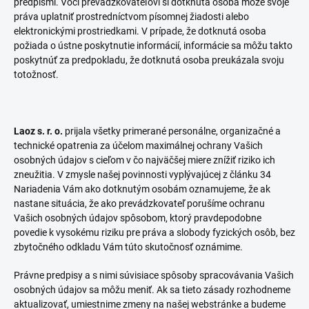
predpismi. Voči prevádzkovateľovi si dotknutá osoba môže svoje
práva uplatniť prostredníctvom písomnej žiadosti alebo
elektronickými prostriedkami. V prípade, že dotknutá osoba
požiada o ústne poskytnutie informácií, informácie sa môžu takto
poskytnúť za predpokladu, že dotknutá osoba preukázala svoju
totožnosť.
Laoz s. r. o.
prijala všetky primerané personálne, organizačné a
technické opatrenia za účelom maximálnej ochrany Vašich
osobných údajov s cieľom v čo najväčšej miere znížiť riziko ich
zneužitia. V zmysle našej povinnosti vyplývajúcej z článku 34
Nariadenia Vám ako dotknutým osobám oznamujeme, že ak
nastane situácia, že ako prevádzkovateľ porušíme ochranu
Vašich osobných údajov spôsobom, ktorý pravdepodobne
povedie k vysokému riziku pre práva a slobody fyzických osôb, bez
zbytočného odkladu Vám túto skutočnosť oznámime.
Právne predpisy a s nimi súvisiace spôsoby spracovávania Vašich
osobných údajov sa môžu meniť. Ak sa tieto zásady rozhodneme
aktualizovať, umiestnime zmeny na našej webstránke a budeme