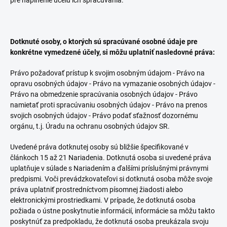
pre naplnenie účelu ich spracúvania.
Dotknuté osoby, o ktorých sú spracúvané osobné údaje pre
konkrétne vymedzené účely, si môžu uplatniť nasledovné práva:
Právo požadovať prístup k svojim osobným údajom - Právo na
opravu osobných údajov - Právo na vymazanie osobných údajov -
Právo na obmedzenie spracúvania osobných údajov - Právo
namietať proti spracúvaniu osobných údajov - Právo na prenos
svojich osobných údajov - Právo podať sťažnosť dozornému
orgánu, t.j. Úradu na ochranu osobných údajov SR.
Uvedené práva dotknutej osoby sú bližšie špecifikované v
článkoch 15 až 21 Nariadenia. Dotknutá osoba si uvedené práva
uplatňuje v súlade s Nariadením a ďalšími príslušnými právnymi
predpismi. Voči prevádzkovateľovi si dotknutá osoba môže svoje
práva uplatniť prostredníctvom písomnej žiadosti alebo
elektronickými prostriedkami. V prípade, že dotknutá osoba
požiada o ústne poskytnutie informácií, informácie sa môžu takto
poskytnúť za predpokladu, že dotknutá osoba preukázala svoju