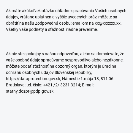
Ak máte akúkoľvek otázku ohľadne spracúvania Vašich osobných
údajov, vrátane uplatnenia vyššie uvedených práv, môžete sa
obrátiť na našu Zodpovednú osobu: emailom na xx@xxxxxx.xx.
Všetky vaše podnety a sťažnosti riadne preveríme.
Ak nie ste spokojný s našou odpoveďou, alebo sa domnievate, že
vaše osobné údaje spracúvame nespravodlivo alebo nezákonne,
môžete podať sťažnosť na dozorný orgán, ktorým je Úrad na
ochranu osobných údajov Slovenskej republiky,
https://dataprotection.gov.sk, Námestie 1.mája 18, 811 06
Bratislava; tel. číslo: +421 /2/ 3231 3214; E-mail:
statny.dozor@pdp.gov.sk.