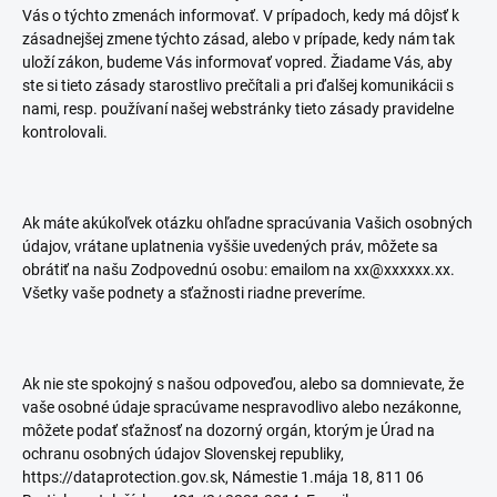
Vás o týchto zmenách informovať. V prípadoch, kedy má dôjsť k
zásadnejšej zmene týchto zásad, alebo v prípade, kedy nám tak
uloží zákon, budeme Vás informovať vopred. Žiadame Vás, aby
ste si tieto zásady starostlivo prečítali a pri ďalšej komunikácii s
nami, resp. používaní našej webstránky tieto zásady pravidelne
kontrolovali.
Ak máte akúkoľvek otázku ohľadne spracúvania Vašich osobných
údajov, vrátane uplatnenia vyššie uvedených práv, môžete sa
obrátiť na našu Zodpovednú osobu: emailom na xx@xxxxxx.xx.
Všetky vaše podnety a sťažnosti riadne preveríme.
Ak nie ste spokojný s našou odpoveďou, alebo sa domnievate, že
vaše osobné údaje spracúvame nespravodlivo alebo nezákonne,
môžete podať sťažnosť na dozorný orgán, ktorým je Úrad na
ochranu osobných údajov Slovenskej republiky,
https://dataprotection.gov.sk, Námestie 1.mája 18, 811 06