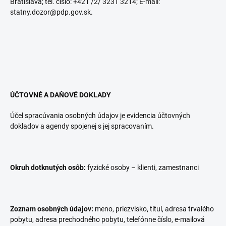
Bratislava; tel. číslo: +421 /2/ 3231 3214; E-mail:
statny.dozor@pdp.gov.sk.
ÚČTOVNÉ A DAŇOVÉ DOKLADY
Účel spracúvania osobných údajov je evidencia účtovných
dokladov a agendy spojenej s jej spracovaním.
Okruh dotknutých osôb:
fyzické osoby – klienti, zamestnanci
Zoznam osobných údajov:
meno, priezvisko, titul, adresa trvalého
pobytu, adresa prechodného pobytu, telefónne číslo, e-mailová