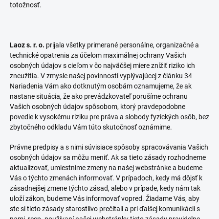
totožnosť.
Laoz s. r. o.
prijala všetky primerané personálne, organizačné a
technické opatrenia za účelom maximálnej ochrany Vašich
osobných údajov s cieľom v čo najväčšej miere znížiť riziko ich
zneužitia. V zmysle našej povinnosti vyplývajúcej z článku 34
Nariadenia Vám ako dotknutým osobám oznamujeme, že ak
nastane situácia, že ako prevádzkovateľ porušíme ochranu
Vašich osobných údajov spôsobom, ktorý pravdepodobne
povedie k vysokému riziku pre práva a slobody fyzických osôb, bez
zbytočného odkladu Vám túto skutočnosť oznámime.
Právne predpisy a s nimi súvisiace spôsoby spracovávania Vašich
osobných údajov sa môžu meniť. Ak sa tieto zásady rozhodneme
aktualizovať, umiestnime zmeny na našej webstránke a budeme
Vás o týchto zmenách informovať. V prípadoch, kedy má dôjsť k
zásadnejšej zmene týchto zásad, alebo v prípade, kedy nám tak
uloží zákon, budeme Vás informovať vopred. Žiadame Vás, aby
ste si tieto zásady starostlivo prečítali a pri ďalšej komunikácii s