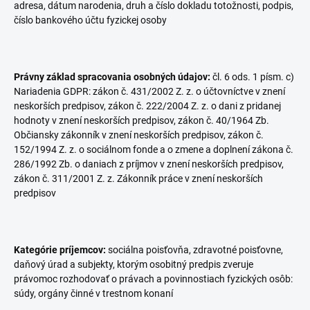
adresa, dátum narodenia, druh a číslo dokladu totožnosti, podpis,
číslo bankového účtu fyzickej osoby
Právny základ spracovania osobných údajov:
čl. 6 ods. 1 písm. c)
Nariadenia GDPR: zákon č. 431/2002 Z. z. o účtovníctve v znení
neskorších predpisov, zákon č. 222/2004 Z. z. o dani z pridanej
hodnoty v znení neskorších predpisov, zákon č. 40/1964 Zb.
Občiansky zákonník v znení neskorších predpisov, zákon č.
152/1994 Z. z. o sociálnom fonde a o zmene a doplnení zákona č.
286/1992 Zb. o daniach z príjmov v znení neskorších predpisov,
zákon č. 311/2001 Z. z. Zákonník práce v znení neskorších
predpisov
Kategórie príjemcov:
sociálna poisťovňa, zdravotné poisťovne,
daňový úrad a subjekty, ktorým osobitný predpis zveruje
právomoc rozhodovať o právach a povinnostiach fyzických osôb:
súdy, orgány činné v trestnom konaní