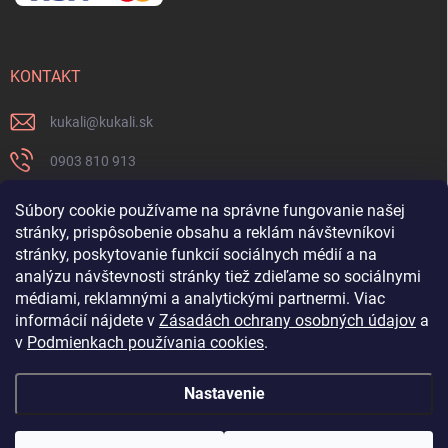
KONTAKT
kukali
@
kukali.sk
0903 810 913
0903 810 913
Súbory cookie používame na správne fungovanie našej
stránky, prispôsobenie obsahu a reklám návštevníkovi
Nenechajte si ujsť novinky a sledujte nás na FB
stránky, poskytovanie funkcií sociálnych médií a na
analýzu návštevnosti stránky tiež zdieľame so sociálnymi
kukalishop
médiami, reklamnými a analytickými partnermi. Viac
informácií nájdete v
Zásadách ochrany osobných údajov
a
v
Podmienkach používania cookies
.
Nastavenie
Copyright 2026
www.kukali.sk
. Všetky práva vyhradené.
Upraviť nastavenie