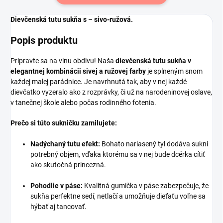
Dievčenská tutu sukňa s – sivo-ružová.
Popis produktu
Pripravte sa na vlnu obdivu! Naša
dievčenská tutu sukňa v
elegantnej kombinácii sivej a ružovej farby
je splneným snom
každej malej parádnice. Je navrhnutá tak, aby v nej každé
dievčatko vyzeralo ako z rozprávky, či už na narodeninovej oslave,
v tanečnej škole alebo počas rodinného fotenia.
Prečo si túto sukničku zamilujete:
Nadýchaný tutu efekt:
Bohato nariasený tyl dodáva sukni
potrebný objem, vďaka ktorému sa v nej bude dcérka cítiť
ako skutočná princezná.
Pohodlie v páse:
Kvalitná gumička v páse zabezpečuje, že
sukňa perfektne sedí, netlačí a umožňuje dieťaťu voľne sa
hýbať aj tancovať.