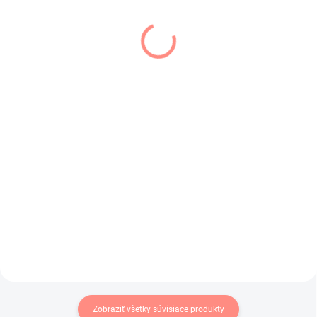
SKLADOM
SKLADOM
(1 KS)
(1 KS)
Dievcenské pančuchy
Dievčenské pančuchy
Meggy čierne
leopard sivé
€6,90
€5,80
€5,61 bez DPH
€4,72 bez DPH
Čierne dievčenské pančušky
Štýlové dievčenské pančuchy
prešívané lesklou niťou.
leopard - sivé.
Zobraziť všetky súvisiace produkty