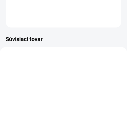
DETAILNÉ INFORMÁCIE
OPÝTAŤ SA
Súvisiaci tovar