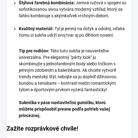
Štýlová farebná kombinácia:
Jemná ružová v spojení so
sofistikovanou sivou vytvára moderný vzhľad, ktorý sa
ľahko kombinuje s akýmkoľvek vrchným dielom.
Kvalitný materiál:
Tyl je jemný na dotyk a odolný, vďaka
čomu si sukňa udrží svoj tvar aj po dlhšom nosení.
Tip pre rodičov:
Táto tutu sukňa je neuveriteľne
univerzálna. Pre elegantný "párty look" ju
skombinujte s jednofarebným body alebo tričkom s
jemným zdobením a balerínkami. Ak chcete vytvoriť
trendy mestský štýl, nebojte sa ju doplniť džínsovou
bundou a teniskami – kontrast medzi romantickým
tylom a športovým prvkom vyzerá fantasticky!
Suknička v páse nastaviteľnú gumičku, ktorú
môžete prispôsobiť presne podľa potrieb vašej
princeznej.
Zažite rozprávkové chvíle!