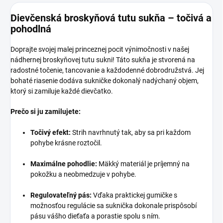
Dievčenská broskyňová tutu sukňa – točivá a
pohodlná
Doprajte svojej malej princeznej pocit výnimočnosti v našej
nádhernej broskyňovej tutu sukni! Táto sukňa je stvorená na
radostné točenie, tancovanie a každodenné dobrodružstvá. Jej
bohaté riasenie dodáva sukničke dokonalý nadýchaný objem,
ktorý si zamiluje každé dievčatko.
Prečo si ju zamilujete:
Točivý efekt:
Strih navrhnutý tak, aby sa pri každom
pohybe krásne roztočil.
Maximálne pohodlie:
Mäkký materiál je príjemný na
pokožku a neobmedzuje v pohybe.
Regulovateľný pás:
Vďaka praktickej gumičke s
možnosťou regulácie sa suknička dokonale prispôsobí
pásu vášho dieťaťa a porastie spolu s ním.