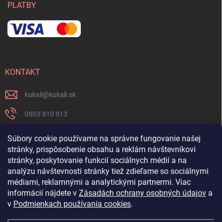
PLATBY
KONTAKT
kukali
@
kukali.sk
0903 810 913
0903 810 913
Súbory cookie používame na správne fungovanie našej
stránky, prispôsobenie obsahu a reklám návštevníkovi
Nenechajte si ujsť novinky a sledujte nás na FB
stránky, poskytovanie funkcií sociálnych médií a na
analýzu návštevnosti stránky tiež zdieľame so sociálnymi
kukalishop
médiami, reklamnými a analytickými partnermi. Viac
informácií nájdete v
Zásadách ochrany osobných údajov
a
v
Podmienkach používania cookies
.