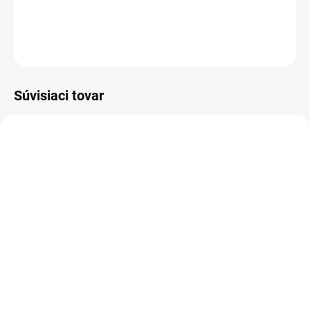
DETAILNÉ INFORMÁCIE
OPÝTAŤ SA
Súvisiaci tovar