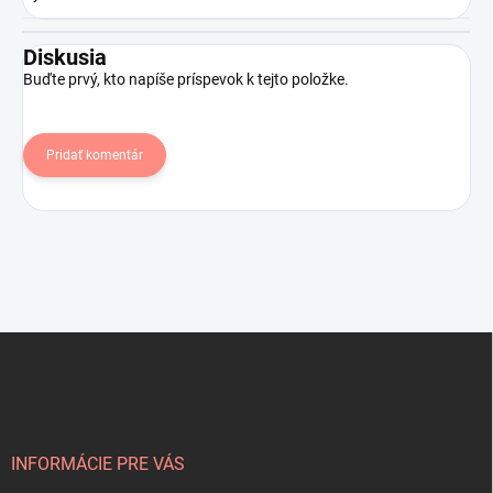
Diskusia
Buďte prvý, kto napíše príspevok k tejto položke.
Pridať komentár
Z
á
p
ä
t
i
INFORMÁCIE PRE VÁS
e