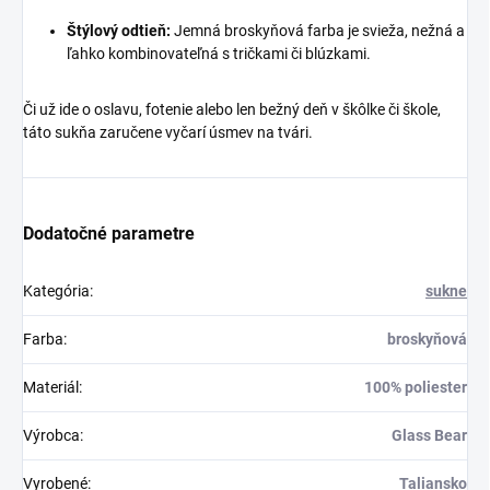
Štýlový odtieň:
Jemná broskyňová farba je svieža, nežná a
ľahko kombinovateľná s tričkami či blúzkami.
Či už ide o oslavu, fotenie alebo len bežný deň v škôlke či škole,
táto sukňa zaručene vyčarí úsmev na tvári.
Dodatočné parametre
Kategória
:
sukne
Farba
:
broskyňová
Materiál
:
100% poliester
Výrobca
:
Glass Bear
Vyrobené
:
Taliansko