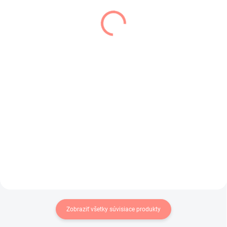
SKLADOM
SKLADOM
(1 KS)
(2 KS)
Dievčenské silonky
Detské pančuchy Luca
biele s motýlikmi
čierne
€4,50
€6,90
€3,66 bez DPH
€5,61 bez DPH
Dievčenské silonky biele s
Klasické detské bavlnené
motýlikmi a kvietkami.
pančuchy v čiernej farbe.
Zobraziť všetky súvisiace produkty