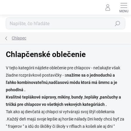
Prejsť
na
obsah
Hľadať
Chlapec
Chlapčenské oblečenie
V tejto kategórii nájdete oblečenie pre chlapcov - nečakajte však
žiadne rozprávkové postavičky - s
nažíme sa o jednoduchú a
ľahko kombinovateľnú,nadčasovú módu ktorá má šmrnc a je
pohodlná .
Kvalitné teplákové súpravy, mikiny, bundy ,tepláky ,pančuchy a
tričká pre chlapcov vo všetkých vekových kategóriách .
Tak ako aj dievčatá aj chlapci si vytvárajú svoj štýl obliekania
.Každý deň majú svoje lepšie aj horšie nálady.Dni kedy chcú byť za
" frajerov " a idú do škôlky či školy v rifliach a košeli ale aj dni "