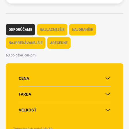
R
a
ODPORÚČAME
NAJLACNEJŠIE
NAJDRAHŠIE
d
e
NAJPREDÁVANEJŠIE
ABECEDNE
n
i
63
položiek celkom
e
p
r
o
CENA
d
u
FARBA
k
t
o
VEĽKOSŤ
v