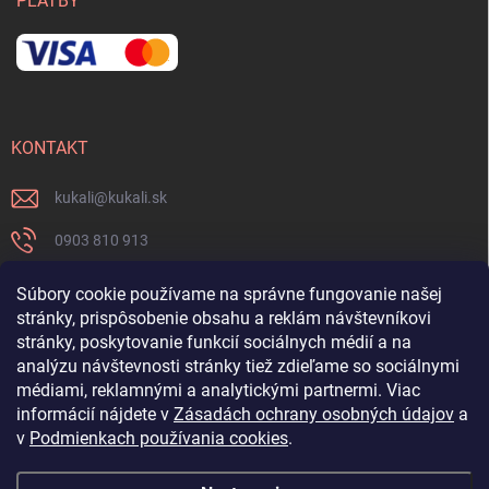
PLATBY
KONTAKT
kukali
@
kukali.sk
0903 810 913
0903 810 913
Súbory cookie používame na správne fungovanie našej
stránky, prispôsobenie obsahu a reklám návštevníkovi
Nenechajte si ujsť novinky a sledujte nás na FB
stránky, poskytovanie funkcií sociálnych médií a na
analýzu návštevnosti stránky tiež zdieľame so sociálnymi
kukalishop
médiami, reklamnými a analytickými partnermi. Viac
informácií nájdete v
Zásadách ochrany osobných údajov
a
v
Podmienkach používania cookies
.