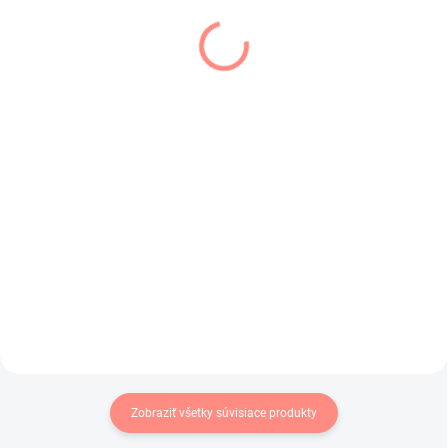
SKLADOM
SKLADOM
(2 KS)
(1 KS)
Dievčenské silonky
Dievcenské pančuchy
biele Beauty
Meggy tmavo sivé
€5
€6,90
€4,07 bez DPH
€5,61 bez DPH
Dievčenské silonky biele s
Tmavo sivé dievčenské pančušky
kvietkami .
prešívané lesklou niťou.
Zobraziť všetky súvisiace produkty