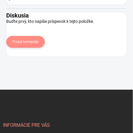
Diskusia
Buďte prvý, kto napíše príspevok k tejto položke.
Pridať komentár
Z
á
p
ä
t
i
INFORMÁCIE PRE VÁS
e