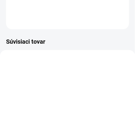
DETAILNÉ INFORMÁCIE
OPÝTAŤ SA
Súvisiaci tovar