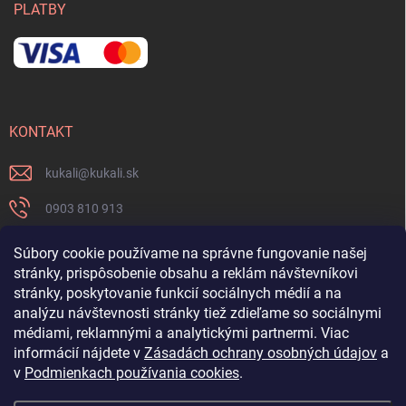
PLATBY
KONTAKT
kukali
@
kukali.sk
0903 810 913
0903 810 913
Súbory cookie používame na správne fungovanie našej
stránky, prispôsobenie obsahu a reklám návštevníkovi
Nenechajte si ujsť novinky a sledujte nás na FB
stránky, poskytovanie funkcií sociálnych médií a na
analýzu návštevnosti stránky tiež zdieľame so sociálnymi
kukalishop
médiami, reklamnými a analytickými partnermi. Viac
informácií nájdete v
Zásadách ochrany osobných údajov
a
v
Podmienkach používania cookies
.