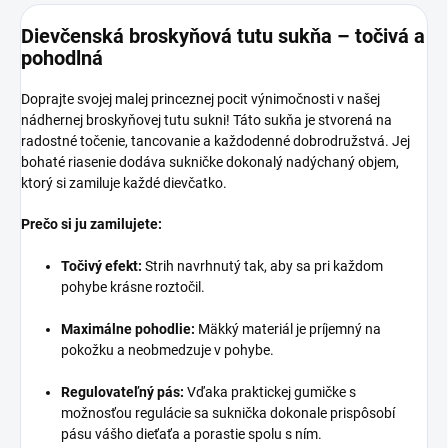
Dievčenská broskyňová tutu sukňa – točivá a
pohodlná
Doprajte svojej malej princeznej pocit výnimočnosti v našej
nádhernej broskyňovej tutu sukni! Táto sukňa je stvorená na
radostné točenie, tancovanie a každodenné dobrodružstvá. Jej
bohaté riasenie dodáva sukničke dokonalý nadýchaný objem,
ktorý si zamiluje každé dievčatko.
Prečo si ju zamilujete:
Točivý efekt:
Strih navrhnutý tak, aby sa pri každom
pohybe krásne roztočil.
Maximálne pohodlie:
Mäkký materiál je príjemný na
pokožku a neobmedzuje v pohybe.
Regulovateľný pás:
Vďaka praktickej gumičke s
možnosťou regulácie sa suknička dokonale prispôsobí
pásu vášho dieťaťa a porastie spolu s ním.