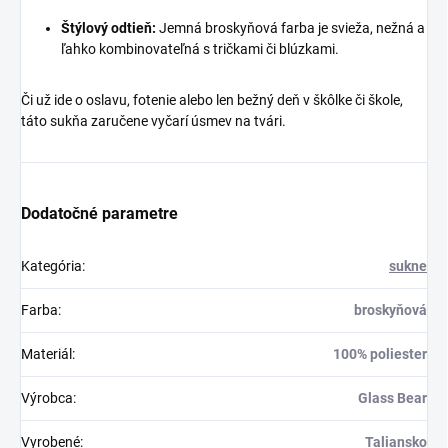
Štýlový odtieň:
Jemná broskyňová farba je svieža, nežná a
ľahko kombinovateľná s tričkami či blúzkami.
Či už ide o oslavu, fotenie alebo len bežný deň v škôlke či škole,
táto sukňa zaručene vyčarí úsmev na tvári.
Dodatočné parametre
Kategória
:
sukne
Farba
:
broskyňová
Materiál
:
100% poliester
Výrobca
:
Glass Bear
Vyrobené
:
Taliansko