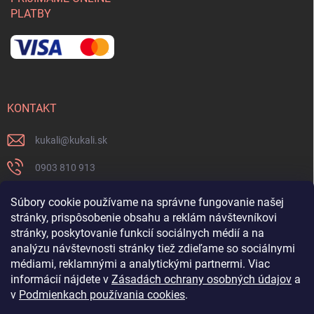
PLATBY
KONTAKT
kukali
@
kukali.sk
0903 810 913
0903 810 913
Súbory cookie používame na správne fungovanie našej
stránky, prispôsobenie obsahu a reklám návštevníkovi
Nenechajte si ujsť novinky a sledujte nás na FB
stránky, poskytovanie funkcií sociálnych médií a na
analýzu návštevnosti stránky tiež zdieľame so sociálnymi
kukalishop
médiami, reklamnými a analytickými partnermi. Viac
informácií nájdete v
Zásadách ochrany osobných údajov
a
v
Podmienkach používania cookies
.