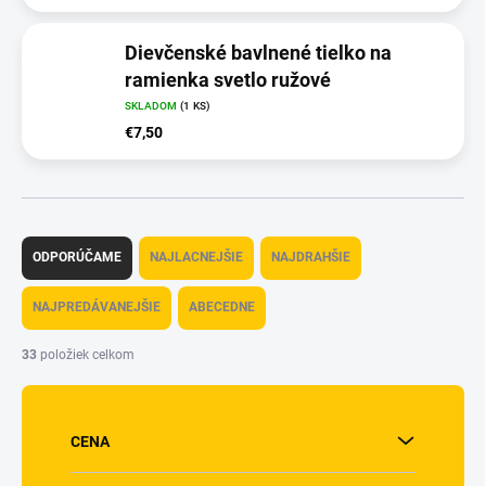
Dievčenské bavlnené tielko na
ramienka svetlo ružové
SKLADOM
(1 KS)
€7,50
R
a
ODPORÚČAME
NAJLACNEJŠIE
NAJDRAHŠIE
d
e
NAJPREDÁVANEJŠIE
ABECEDNE
n
i
33
položiek celkom
e
p
r
o
CENA
d