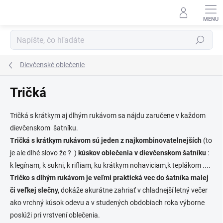
Prejsť
na
obsah
Hľadať
Dievčenské oblečenie
Tričká
Tričká s krátkym aj dlhým rukávom sa nájdu zaručene v každom
dievčenskom šatníku.
Tričká s krátkym rukávom sú jeden z najkombinovatelnejších
(to
je ale dlhé slovo že ? )
kúskov oblečenia v dievčenskom šatníku
:
k legínam, k sukni, k rifliam, ku krátkym nohaviciam,k teplákom ....
Tričko s dlhým rukávom je veľmi praktická vec do šatníka malej
či veľkej slečny,
dokáže akurátne zahriať v chladnejší letný večer
ako vrchný kúsok odevu a v studených obdobiach roka výborne
poslúži pri vrstvení oblečenia.