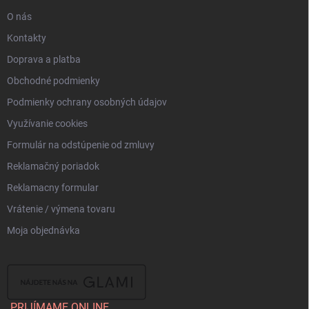
e
p
O nás
i
s
Kontakty
u
Doprava a platba
Obchodné podmienky
Podmienky ochrany osobných údajov
Využívanie cookies
Formulár na odstúpenie od zmluvy
Reklamačný poriadok
Reklamacny formular
Vrátenie / výmena tovaru
Moja objednávka
PRIJÍMAME ONLINE