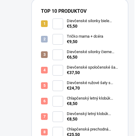
TOP 10 PRODUKTOV
Dievčenské silonky biele
Linda
€5,50
Tričko mama + dcéra
€9,50
Dievčenské silonky čierne
Lurex
€6,50
Dievčenské spoločenské šaty
s bolerkom jemno ružové
€37,50
Dievčenské ružové šaty s
motýlikmi
€24,70
Chlapčenský letný klobúk
svetlo béžový
€8,50
Dievčenský letný klobúk
krémový s perličkami
€8,50
Chlapčenská prechodná
obojstranná bunda khaki
€25,50