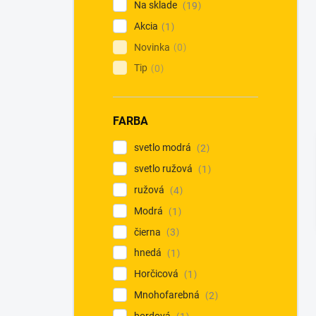
Na sklade
19
Akcia
1
Novinka
0
Tip
0
FARBA
svetlo modrá
2
svetlo ružová
1
ružová
4
Modrá
1
čierna
3
hnedá
1
Horčicová
1
Mnohofarebná
2
bordová