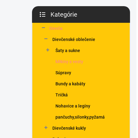
Kategórie
Preskočiť
kategórie
Dievča
Dievčenské oblečenie
Šaty a sukne
Mikiny a vesty
Súpravy
Bundy a kabáty
Tričká
Nohavice a legíny
pančuchy,silonky,pyžamá
Dievčenské kukly