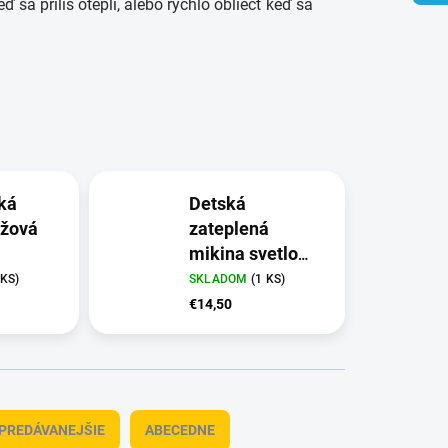
ď sa príliš oteplí, alebo rýchlo obliecť keď sa
ká
Detská
užová
zateplená
mikina svetlo
modrá
 KS)
SKLADOM
(1 KS)
€14,50
PREDÁVANEJŠIE
ABECEDNE