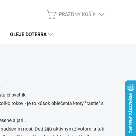
PRÁZDNY KOŠÍK
NÁKUPNÝ
KOŠÍK
OLEJE DOTERRA
 .
u či svetrík.
o rokov - je to kúsok oblečenia ktorý "rastie" s
sene a jari .
 nadšením nosí. Deti žijú aktívnym životom, a tak