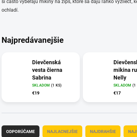
si často vyberajú mikiny na zips, ktoré sa dajú ľahko vyzliecť, ke
ochladí.
Najpredávanejšie
Dievčenská
Dievčens
vesta čierna
mikina r
Sabrina
Nelly
SKLADOM
(1 KS)
SKLADOM
(1
€19
€17
R
a
ODPORÚČAME
NAJLACNEJŠIE
NAJDRAHŠIE
NAJ
d