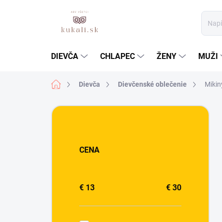
Prejsť
na
obsah
DIEVČA
CHLAPEC
ŽENY
MUŽI
Domov
Dievča
Dievčenské oblečenie
Mikin
B
o
č
n
CENA
ý
p
a
n
€
13
€
30
e
l