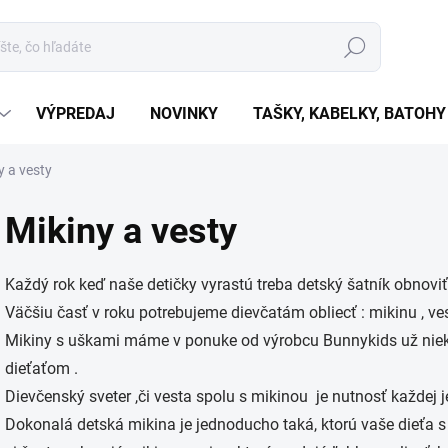
Hľadať
VÝPREDAJ
NOVINKY
TAŠKY, KABELKY, BATOHY
y a vesty
Mikiny a vesty
Každý rok keď naše detičky vyrastú treba detský šatník obnoviť
Väčšiu časť v roku potrebujeme dievčatám obliecť : mikinu , vest
Mikiny s uškami máme v ponuke od výrobcu Bunnykids už niekoľk
dieťaťom .
Dievčenský sveter ,či vesta spolu s mikinou je nutnosť každej je
Dokonalá detská mikina je jednoducho taká, ktorú vaše dieťa s