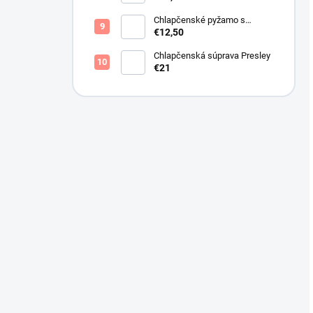
Chlapčenské pyžamo s
lietadlami.
€12,50
Chlapčenská súprava Presley
€21