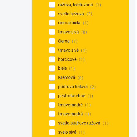
ružová, kvetovaná
1
svetlo béžová
2
čierna/biela
1
tmavo sivá
8
ćierne
1
tmavo sivé
1
horčicové
1
biele
1
Krémová
6
púdrovo fialová
2
pestrofarebné
1
tmavomodré
1
tmavomodrá
1
svetlo púdrovo ružová
1
svelo sivá
1