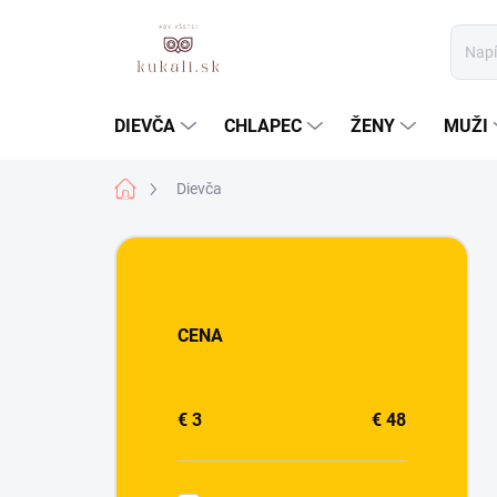
Prejsť
na
obsah
DIEVČA
CHLAPEC
ŽENY
MUŽI
Domov
Dievča
B
o
č
n
CENA
ý
p
a
n
€
3
€
48
e
l