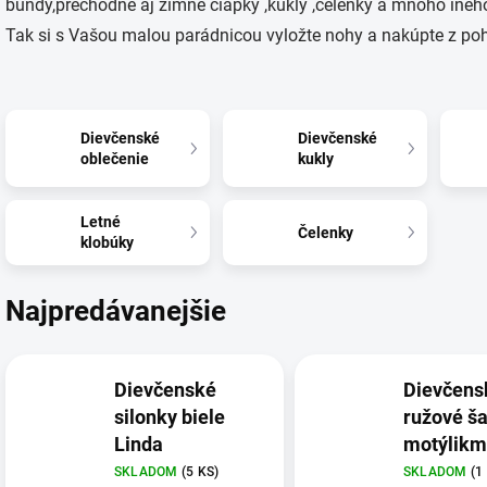
bundy,prechodné aj zimné čiapky ,kukly ,čelenky a mnoho iného
Tak si s Vašou malou parádnicou vyložte nohy a nakúpte z po
Dievčenské
Dievčenské
oblečenie
kukly
Letné
Čelenky
klobúky
Najpredávanejšie
Dievčenské
Dievčens
silonky biele
ružové ša
Linda
motýlikm
SKLADOM
(5 KS)
SKLADOM
(1