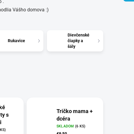
 .
hodlia Vášho domova :)
Dievčenské
Rukavice
čiapky a
šály
ké
Tričko mama +
ty s
dcéra
i
SKLADOM
(6 KS)
 KS)
€9,50