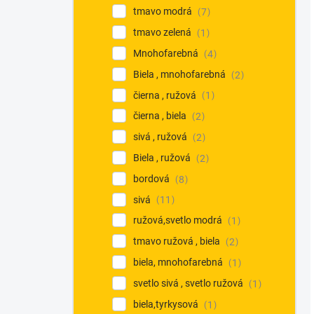
tmavo modrá
7
tmavo zelená
1
Mnohofarebná
4
Biela , mnohofarebná
2
čierna , ružová
1
čierna , biela
2
sivá , ružová
2
Biela , ružová
2
bordová
8
sivá
11
ružová,svetlo modrá
1
tmavo ružová , biela
2
biela, mnohofarebná
1
svetlo sivá , svetlo ružová
1
biela,tyrkysová
1