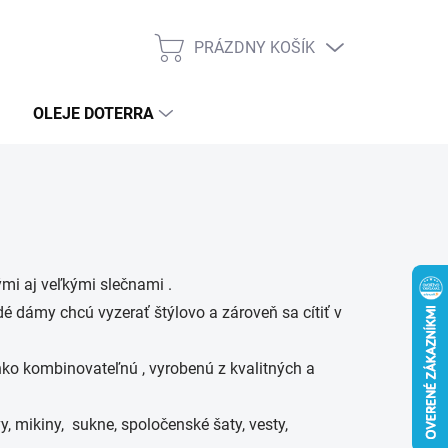
PRÁZDNY KOŠÍK
NÁKUPNÝ
KOŠÍK
OLEJE DOTERRA
mi aj veľkými slečnami .
é dámy chcú vyzerať štýlovo a zároveň sa cítiť v
o kombinovateľnú , vyrobenú z kvalitných a
, mikiny, sukne, spoločenské šaty, vesty,