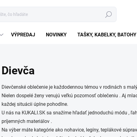
Hľadať
VÝPREDAJ
NOVINKY
TAŠKY, KABELKY, BATOHY
Dievča
Dievčenské oblečenie je každodennou témou v rodinách s malý
Nielen dospelé ženy venujú veľkú pozornosť oblečeniu . Aj mlad
každej situácii úplne pohodlne.
U nás na KUKALI.SK sa snažíme hľadať jednoduchú módu , ľahk
príjemných materiálov .
Na výber máte kategórie ako nohavice, legíny, teplákové súpravy