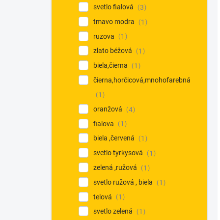
svetlo fialová
3
tmavo modra
1
ruzova
1
zlato béžová
1
biela,čierna
1
čierna,horčicová,mnohofarebná
1
oranžová
4
fialova
1
biela ,červená
1
svetlo tyrkysová
1
zelená ,ružová
1
svetlo ružová , biela
1
telová
1
svetlo zelená
1