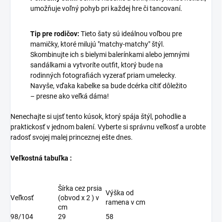
umožňuje voľný pohyb pri každej hre či tancovaní.
Tip pre rodičov:
Tieto šaty sú ideálnou voľbou pre
mamičky, ktoré milujú "matchy-matchy" štýl.
Skombinujte ich s bielymi balerínkami alebo jemnými
sandálkami a vytvoríte outfit, ktorý bude na
rodinných fotografiách vyzerať priam umelecky.
Navyše, vďaka kabelke sa bude dcérka cítiť dôležito
– presne ako veľká dáma!
Nenechajte si ujsť tento kúsok, ktorý spája štýl, pohodlie a
praktickosť v jednom balení. Vyberte si správnu veľkosť a urobte
radosť svojej malej princeznej ešte dnes.
Veľkostná tabuľka :
Šírka cez prsia
Výška od
Veľkosť
(obvod x 2 ) v
ramena v cm
cm
98/104
29
58