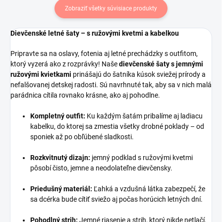
Zobraziť všetky súvisiace produkty
Dievčenské letné šaty – s ružovými kvetmi a kabelkou
Pripravte sa na oslavy, fotenia aj letné prechádzky s outfitom,
ktorý vyzerá ako z rozprávky! Naše
dievčenské šaty s jemnými
ružovými kvietkami
prinášajú do šatníka kúsok sviežej prírody a
nefalšovanej detskej radosti. Sú navrhnuté tak, aby sa v nich malá
parádnica cítila rovnako krásne, ako aj pohodlne.
Kompletný outfit:
Ku každým šatám pribalíme aj ladiacu
kabelku, do ktorej sa zmestia všetky drobné poklady – od
sponiek až po obľúbené sladkosti.
Rozkvitnutý dizajn:
jemný podklad s ružovými kvetmi
pôsobí čisto, jemne a neodolateľne dievčensky.
Priedušný materiál:
Ľahká a vzdušná látka zabezpečí, že
sa dcérka bude cítiť sviežo aj počas horúcich letných dní.
Pohodlný strih:
Jemné riasenie a strih, ktorý nikde netlačí,