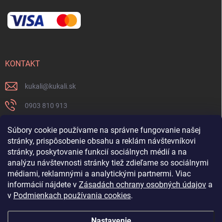
KONTAKT
kukali
@
kukali.sk
0903 810 913
0903 810 913
Súbory cookie používame na správne fungovanie našej
stránky, prispôsobenie obsahu a reklám návštevníkovi
Nenechajte si ujsť novinky a sledujte nás na FB
stránky, poskytovanie funkcií sociálnych médií a na
analýzu návštevnosti stránky tiež zdieľame so sociálnymi
kukalishop
médiami, reklamnými a analytickými partnermi. Viac
informácií nájdete v
Zásadách ochrany osobných údajov
a
v
Podmienkach používania cookies
.
Nastavenie