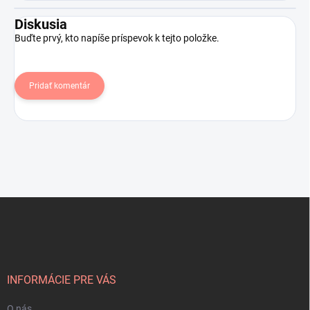
Diskusia
Buďte prvý, kto napíše príspevok k tejto položke.
Pridať komentár
Z
á
p
ä
t
i
INFORMÁCIE PRE VÁS
e
O nás