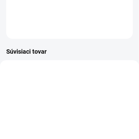
Dievčenský set: šaty s ružovými kvetmi a kabelkou.
DETAILNÉ INFORMÁCIE
OPÝTAŤ SA
Súvisiaci tovar