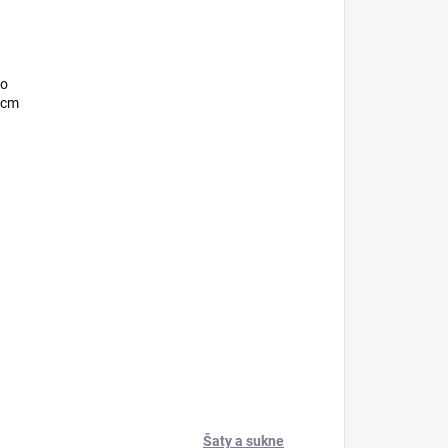
po
 cm
Šaty a sukne