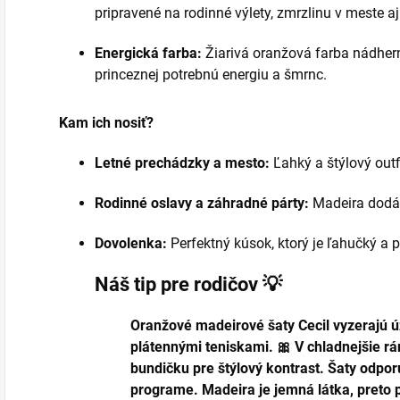
pripravené na rodinné výlety, zmrzlinu v meste a
Energická farba:
Žiarivá oranžová farba nádher
princeznej potrebnú energiu a šmrnc.
Kam ich nosiť?
Letné prechádzky a mesto:
Ľahký a štýlový outf
Rodinné oslavy a záhradné párty:
Madeira dodáv
Dovolenka:
Perfektný kúsok, ktorý je ľahučký a p
Náš tip pre rodičov 💡
Oranžové madeirové šaty Cecil vyzerajú 
plátennými teniskami. 🎀 V chladnejšie rá
bundičku pre štýlový kontrast. Šaty odp
programe. Madeira je jemná látka, preto po