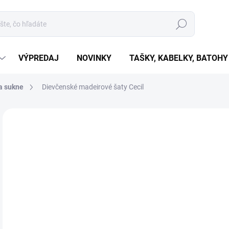
Hľadať
VÝPREDAJ
NOVINKY
TAŠKY, KABELKY, BATOHY
a sukne
Dievčenské madeirové šaty Cecil
Neohodnotené
Podrobnosti hodnotenia
€1
€14
Jedn
ZVO
cena
VAR
MÔŽ
MOŽ