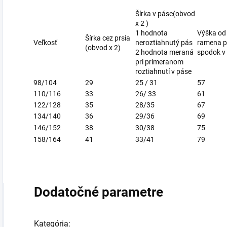
Šírka v páse(obvod
x 2 )
1 hodnota
Výška od
Šírka cez prsia
Veľkosť
neroztiahnutý pás
ramena 
(obvod x 2)
2 hodnota meraná
spodok v
pri primeranom
roztiahnutí v páse
98/104
29
25 / 31
57
110/116
33
26/ 33
61
122/128
35
28/35
67
134/140
36
29/36
69
146/152
38
30/38
75
158/164
41
33/41
79
Dodatočné parametre
Kategória
: