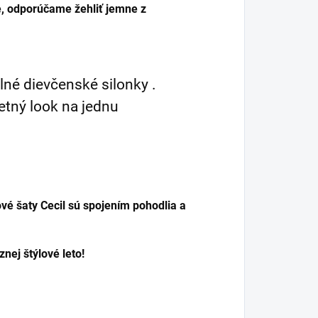
e, odporúčame žehliť jemne z
né dievčenské silonky .
letný look na jednu
ové šaty Cecil sú spojením pohodlia a
nej štýlové leto!