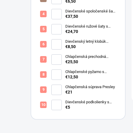
Lurex
€6,50
Dievčenské spoločenské šaty
s bolerkom jemno ružové
€37,50
Dievčenské ružové šaty s
motýlikmi
€24,70
Dievčenský letný klobúk
krémový s perličkami
€8,50
Chlapčenská prechodná
obojstranná bunda khaki
€25,50
Chlapčenské pyžamo s
lietadlami.
€12,50
Chlapčenská súprava Presley
€21
Dievčenské podkolienky s
mašličkou ružové
€5