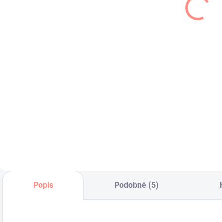
šiltom tmavo
klobúk s
ružová
uškami
p
€5,50
€7,99
svetloružový
€4,47 bez DPH
€6,50 bez DPH
€
Do košíka
Letná šatka pre
Bavlnený
D
dievčatá v tmavo
dievčenský klobúk
k
ružovej farbe s
pre dievčatá v
–
motýlikmi.
svetlo ružovej farbe
s uškami.
Popis
Podobné (5)