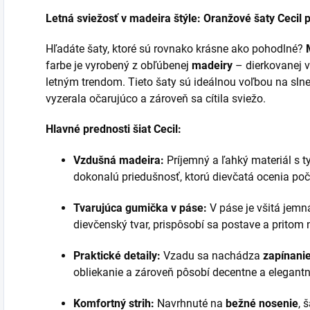
Letná sviežosť v madeira štýle: Oranžové šaty Cecil
Hľadáte šaty, ktoré sú rovnako krásne ako pohodlné?
farbe je vyrobený z obľúbenej
madeiry
– dierkovanej vy
letným trendom. Tieto šaty sú ideálnou voľbou na slne
vyzerala očarujúco a zároveň sa cítila sviežo.
Hlavné prednosti šiat Cecil:
Vzdušná madeira:
Príjemný a ľahký materiál s 
dokonalú priedušnosť, ktorú dievčatá ocenia poč
Tvarujúca gumička v páse:
V páse je všitá jem
dievčenský tvar, prispôsobí sa postave a pritom n
Praktické detaily:
Vzadu sa nachádza
zapínani
obliekanie a zároveň pôsobí decentne a elegantn
Komfortný strih:
Navrhnuté na
bežné nosenie
, 