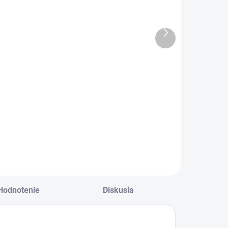
krémový s
svetlo ružový s
erličkami
kvetmi
€8,50
€7,50
Ďalší
6,91 bez DPH
€6,10 bez DPH
produkt
ievčenský letný
Štýlový dievčenský
lobúk s perličkami
letný klobúk-svetlo
 krémový.
ružový.
Hodnotenie
Diskusia