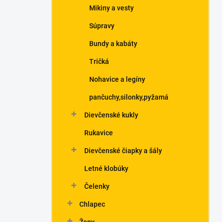
Mikiny a vesty
Súpravy
Bundy a kabáty
Tričká
Nohavice a legíny
pančuchy,silonky,pyžamá
Dievčenské kukly
Rukavice
Dievčenské čiapky a šály
Letné klobúky
Čelenky
Chlapec