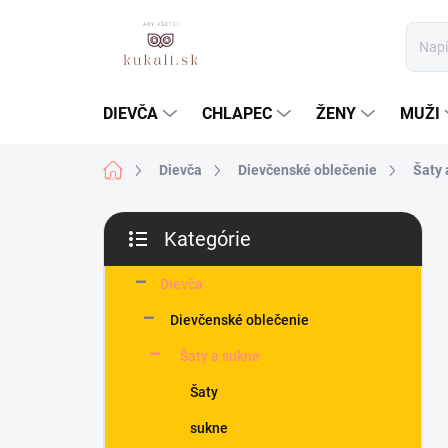
Prejsť
na
obsah
DIEVČA
CHLAPEC
ŽENY
MUŽI
Domov
Dievča
Dievčenské oblečenie
Šaty 
B
Kategórie
o
Preskočiť
č
kategórie
n
Dievča
ý
Dievčenské oblečenie
p
a
Šaty a sukne
n
Šaty
e
l
sukne