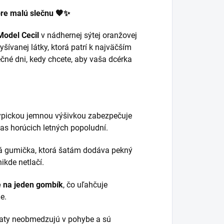
 pre malú slečnu 🧡✨
Model Cecil
v nádhernej sýtej oranžovej
šívanej látky, ktorá patrí k najväčším
čné dni, kedy chcete, aby vaša dcérka
typickou jemnou výšivkou zabezpečuje
as horúcich letných popoludní.
ná gumička, ktorá šatám dodáva pekný
ikde netlačí.
e na jeden gombík
, čo uľahčuje
e.
šaty neobmedzujú v pohybe a sú