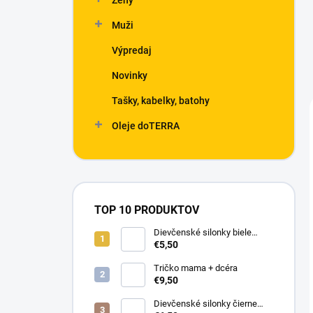
Ženy
Muži
Výpredaj
Novinky
Tašky, kabelky, batohy
Oleje doTERRA
TOP 10 PRODUKTOV
Dievčenské silonky biele
Linda
€5,50
Tričko mama + dcéra
€9,50
Dievčenské silonky čierne