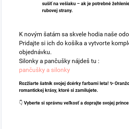
sušiť na vešiaku – ak je potrebné žehleni
rubovej strany.
K novým šatám sa skvele hodia naše odol
Pridajte si ich do košíka a vytvorte komp
objednávku.
Silonky a pančušky nájdeš tu :
pančušky a silonky
Rozžiarte šatník svojej dcérky farbami leta! ✨ Oranž
romantickej krásy, ktoré si zamilujete.
👇
Vyberte si správnu veľkosť a doprajte svojej princez