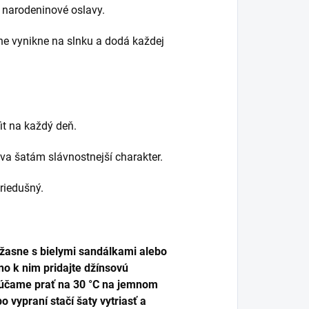
j narodeninové oslavy.
ne vynikne na slnku a dodá každej
it na každý deň.
a šatám slávnostnejší charakter.
riedušný.
úžasne s bielymi sandálkami alebo
no k nim pridajte džínsovú
orúčame prať na 30 °C na jemnom
 vypraní stačí šaty vytriasť a