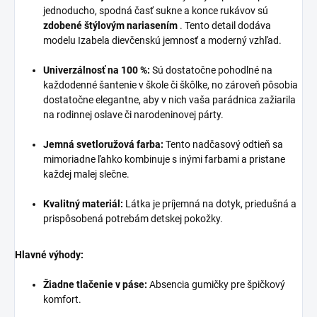
jednoducho, spodná časť sukne a konce rukávov sú
zdobené štýlovým nariasením
. Tento detail dodáva
modelu Izabela dievčenskú jemnosť a moderný vzhľad.
Univerzálnosť na 100 %:
Sú dostatočne pohodlné na
každodenné šantenie v škole či škôlke, no zároveň pôsobia
dostatočne elegantne, aby v nich vaša parádnica zažiarila
na rodinnej oslave či narodeninovej párty.
Jemná svetloružová farba:
Tento nadčasový odtieň sa
mimoriadne ľahko kombinuje s inými farbami a pristane
každej malej slečne.
Kvalitný materiál:
Látka je príjemná na dotyk, priedušná a
prispôsobená potrebám detskej pokožky.
Hlavné výhody:
Žiadne tlačenie v páse:
Absencia gumičky pre špičkový
komfort.