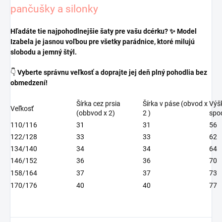
pančušky a silonky
Hľadáte tie najpohodlnejšie šaty pre vašu dcérku? ✨ Model
Izabela je jasnou voľbou pre všetky parádnice, ktoré milujú
slobodu a jemný štýl.
👇
Vyberte správnu veľkosť a doprajte jej deň plný pohodlia bez
obmedzení!
Šírka cez prsia
Šírka v páse (obvod x
Výš
Veľkosť
(obbvod x 2)
2 )
spo
110/116
31
31
56
122/128
33
33
62
134/140
34
34
64
146/152
36
36
70
158/164
37
37
73
170/176
40
40
77