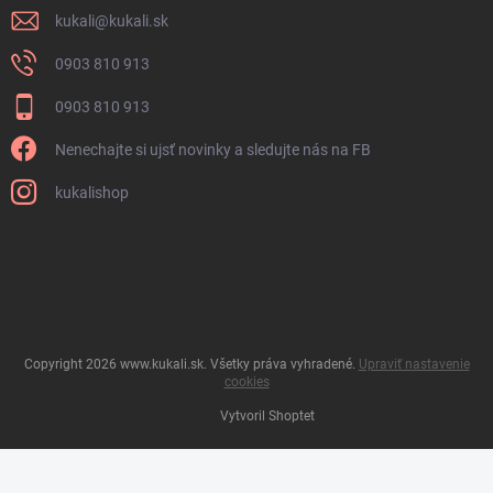
kukali
@
kukali.sk
0903 810 913
0903 810 913
Nenechajte si ujsť novinky a sledujte nás na FB
kukalishop
Copyright 2026
www.kukali.sk
. Všetky práva vyhradené.
Upraviť nastavenie
cookies
Vytvoril Shoptet