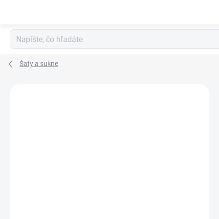
Prejsť
na
obsah
Šaty a sukne
Podrobnosti hodnotenia
Neohodnotené