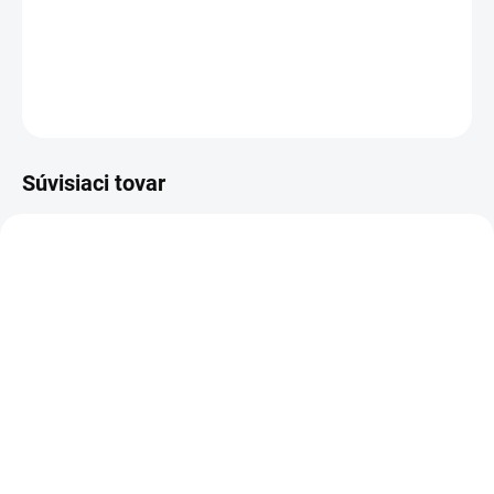
Dievčenské balónové šaty v svetlunko ružovej farbe .
DETAILNÉ INFORMÁCIE
OPÝTAŤ SA
Súvisiaci tovar