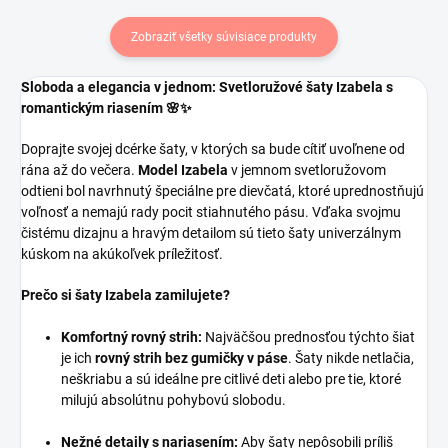
Zobraziť všetky súvisiace produkty
Sloboda a elegancia v jednom: Svetloružové šaty Izabela s
romantickým riasením 🌸✨
Doprajte svojej dcérke šaty, v ktorých sa bude cítiť uvoľnene od
rána až do večera.
Model Izabela
v jemnom svetloružovom
odtieni bol navrhnutý špeciálne pre dievčatá, ktoré uprednostňujú
voľnosť a nemajú rady pocit stiahnutého pásu. Vďaka svojmu
čistému dizajnu a hravým detailom sú tieto šaty univerzálnym
kúskom na akúkoľvek príležitosť.
Prečo si šaty Izabela zamilujete?
Komfortný rovný strih:
Najväčšou prednosťou týchto šiat
je ich
rovný strih bez gumičky v páse
. Šaty nikde netlačia,
neškriabu a sú ideálne pre citlivé deti alebo pre tie, ktoré
milujú absolútnu pohybovú slobodu.
Nežné detaily s nariasením:
Aby šaty nepôsobili príliš