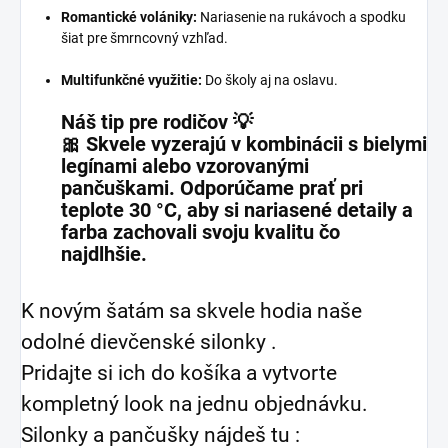
Romantické volániky:
Nariasenie na rukávoch a spodku
šiat pre šmrncovný vzhľad.
Multifunkčné využitie:
Do školy aj na oslavu.
Náš tip pre rodičov 💡
🎀 Skvele vyzerajú v kombinácii s bielymi
legínami alebo vzorovanými
pančuškami. Odporúčame prať pri
teplote 30 °C, aby si nariasené detaily a
farba zachovali svoju kvalitu čo
najdlhšie.
K novým šatám sa skvele hodia naše
odolné dievčenské silonky .
Pridajte si ich do košíka a vytvorte
kompletný look na jednu objednávku.
Silonky a pančušky nájdeš tu :