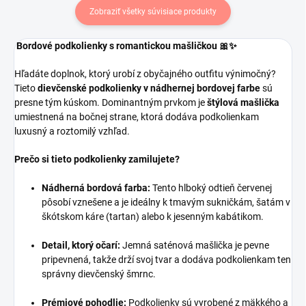
Zobraziť všetky súvisiace produkty
Bordové podkolienky s romantickou mašličkou 🎀✨
Hľadáte doplnok, ktorý urobí z obyčajného outfitu výnimočný?
Tieto
dievčenské podkolienky v nádhernej bordovej farbe
sú
presne tým kúskom. Dominantným prvkom je
štýlová mašlička
umiestnená na bočnej strane, ktorá dodáva podkolienkam
luxusný a roztomilý vzhľad.
Prečo si tieto podkolienky zamilujete?
Nádherná bordová farba:
Tento hlboký odtieň červenej
pôsobí vznešene a je ideálny k tmavým sukničkám, šatám v
škótskom káre (tartan) alebo k jesenným kabátikom.
Detail, ktorý očarí:
Jemná saténová mašlička je pevne
pripevnená, takže drží svoj tvar a dodáva podkolienkam ten
správny dievčenský šmrnc.
Prémiové pohodlie:
Podkolienky sú vyrobené z mäkkého a