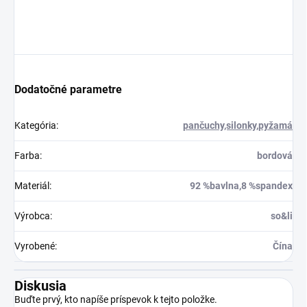
Dodatočné parametre
Kategória
:
pančuchy,silonky,pyžamá
Farba
:
bordová
Materiál
:
92 %bavlna,8 %spandex
Výrobca
:
so&li
Vyrobené
:
Čína
Diskusia
Buďte prvý, kto napíše príspevok k tejto položke.