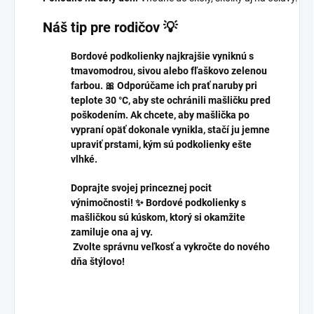
Náš tip pre rodičov 💡
Bordové podkolienky najkrajšie vyniknú s
tmavomodrou, sivou alebo fľaškovo zelenou
farbou. 🎀 Odporúčame ich prať naruby pri
teplote 30 °C, aby ste ochránili mašličku pred
poškodením. Ak chcete, aby mašlička po
vypraní opäť dokonale vynikla, stačí ju jemne
upraviť prstami, kým sú podkolienky ešte
vlhké.
Doprajte svojej princeznej pocit
výnimočnosti! ✨ Bordové podkolienky s
mašličkou sú kúskom, ktorý si okamžite
zamiluje ona aj vy.
Zvolte správnu veľkosť a vykročte do nového
dňa štýlovo!