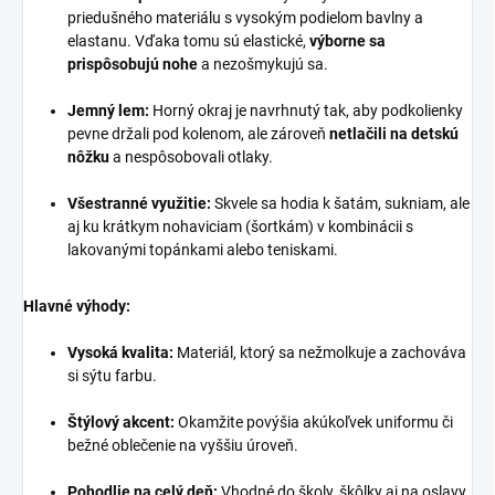
priedušného materiálu s vysokým podielom bavlny a
elastanu. Vďaka tomu sú elastické,
výborne sa
prispôsobujú nohe
a nezošmykujú sa.
Jemný lem:
Horný okraj je navrhnutý tak, aby podkolienky
pevne držali pod kolenom, ale zároveň
netlačili na detskú
nôžku
a nespôsobovali otlaky.
Všestranné využitie:
Skvele sa hodia k šatám, sukniam, ale
aj ku krátkym nohaviciam (šortkám) v kombinácii s
lakovanými topánkami alebo teniskami.
Hlavné výhody:
Vysoká kvalita:
Materiál, ktorý sa nežmolkuje a zachováva
si sýtu farbu.
Štýlový akcent:
Okamžite povýšia akúkoľvek uniformu či
bežné oblečenie na vyššiu úroveň.
Pohodlie na celý deň:
Vhodné do školy, škôlky aj na oslavy.