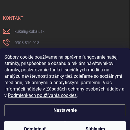
KONTAKT
kukali
@
kukali.sk
0903 810 913
0903 810 913
Súbory cookie používame na správne fungovanie našej
stránky, prispôsobenie obsahu a reklám návštevníkovi
Nenechajte si ujsť novinky a sledujte nás na FB
stránky, poskytovanie funkcií sociálnych médií a na
analýzu návštevnosti stránky tiež zdieľame so sociálnymi
kukalishop
médiami, reklamnými a analytickými partnermi. Viac
informácií nájdete v
Zásadách ochrany osobných údajov
a
v
Podmienkach používania cookies
.
Nastavenie
Copyright 2026
www.kukali.sk
. Všetky práva vyhradené.
Upraviť nastavenie
cookies
Odmietnuť
Súhlasím