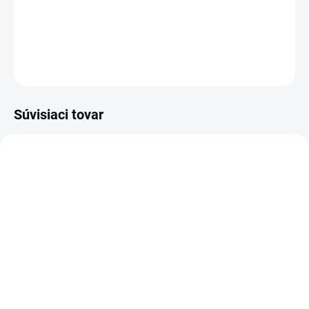
Dievčenské podkolienky v bordovej farbe s mašličkou.
DETAILNÉ INFORMÁCIE
OPÝTAŤ SA
Súvisiaci tovar