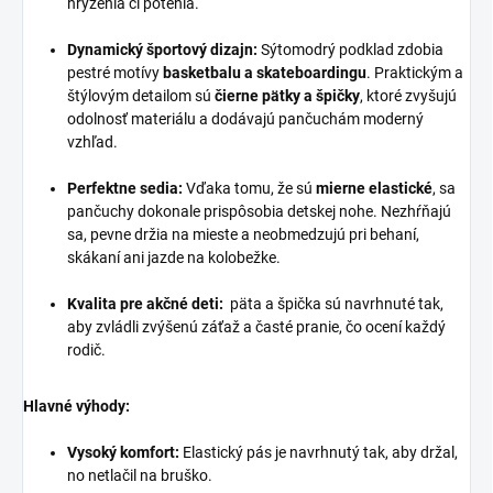
hryzenia či potenia.
Dynamický športový dizajn:
Sýtomodrý podklad zdobia
pestré motívy
basketbalu a skateboardingu
. Praktickým a
štýlovým detailom sú
čierne pätky a špičky
, ktoré zvyšujú
odolnosť materiálu a dodávajú pančuchám moderný
vzhľad.
Perfektne sedia:
Vďaka tomu, že sú
mierne elastické
, sa
pančuchy dokonale prispôsobia detskej nohe. Nezhŕňajú
sa, pevne držia na mieste a neobmedzujú pri behaní,
skákaní ani jazde na kolobežke.
Kvalita pre akčné deti:
päta a špička sú navrhnuté tak,
aby zvládli zvýšenú záťaž a časté pranie, čo ocení každý
rodič.
Hlavné výhody:
Vysoký komfort:
Elastický pás je navrhnutý tak, aby držal,
no netlačil na bruško.