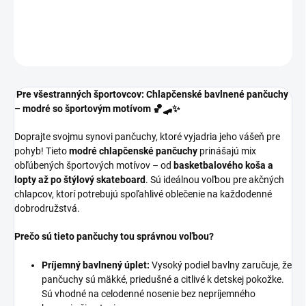
DETAILNÉ INFORMÁCIE
OPÝTAŤ SA
Pre všestranných športovcov: Chlapčenské bavlnené pančuchy
– modré so športovým motívom 🏀🛹✨
Doprajte svojmu synovi pančuchy, ktoré vyjadria jeho vášeň pre
pohyb! Tieto
modré chlapčenské pančuchy
prinášajú mix
obľúbených športových motívov – od
basketbalového koša a
lopty až po štýlový skateboard
. Sú ideálnou voľbou pre akčných
chlapcov, ktorí potrebujú spoľahlivé oblečenie na každodenné
dobrodružstvá.
Prečo sú tieto pančuchy tou správnou voľbou?
Príjemný bavlnený úplet:
Vysoký podiel bavlny zaručuje, že
pančuchy sú mäkké, priedušné a citlivé k detskej pokožke.
Sú vhodné na celodenné nosenie bez nepríjemného