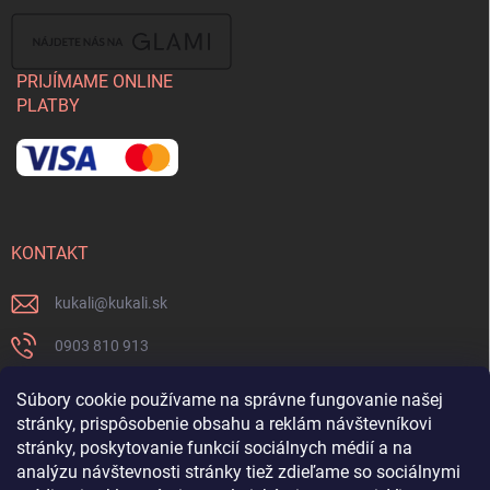
PRIJÍMAME ONLINE
PLATBY
KONTAKT
kukali
@
kukali.sk
0903 810 913
0903 810 913
Súbory cookie používame na správne fungovanie našej
stránky, prispôsobenie obsahu a reklám návštevníkovi
Nenechajte si ujsť novinky a sledujte nás na FB
stránky, poskytovanie funkcií sociálnych médií a na
analýzu návštevnosti stránky tiež zdieľame so sociálnymi
kukalishop