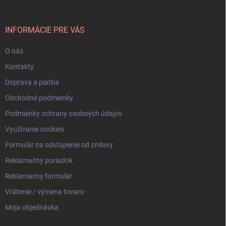
ä
t
i
INFORMÁCIE PRE VÁS
e
O nás
Kontakty
Doprava a platba
Obchodné podmienky
Podmienky ochrany osobných údajov
Využívanie cookies
Formulár na odstúpenie od zmluvy
Reklamačný poriadok
Reklamacny formular
Vrátenie / výmena tovaru
Moja objednávka