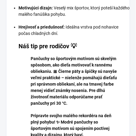
Motivujúci dizajn:
Veselý mix športov, ktorý poteší každého
malého fanúšika pohybu.
Hrejivosť a priedušnosť:
Ideálna vrstva pod nohavice
počas chladných dní.
Náš tip pre rodičov 💡
Pančuchy so športovým motívom sú skvelým
spôsobom, ako dieťa motivovať k rannému
obliekaniu. 🎀 Čierne päty a špičky sú navyše
veľmi praktické – nielenže pomáhajú dieťaťu
pri správnom obliekaní, ale na tmavej farbe
menej vidieť známky nosenia. Pre dlhú
životnosť materiálu odporúčame prať
pančuchy pri 30 °C.
Pripravte svojho malého rekordéra na deň
plný pohybu! ✨ Modré pančuchy so
športovým motívom sú spojením poctivej
kvality a dizajnu, ktorý baví.