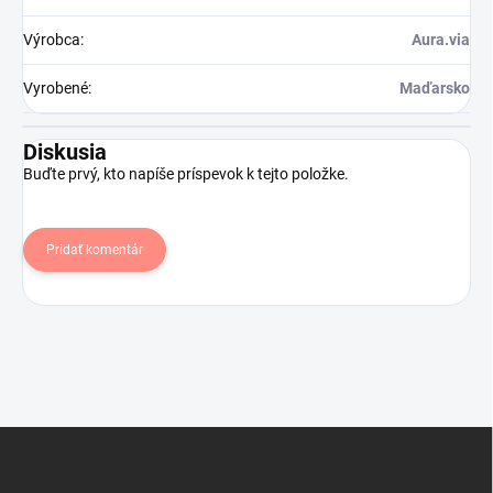
Výrobca
:
Aura.via
Vyrobené
:
Maďarsko
Diskusia
Buďte prvý, kto napíše príspevok k tejto položke.
Pridať komentár
Z
á
p