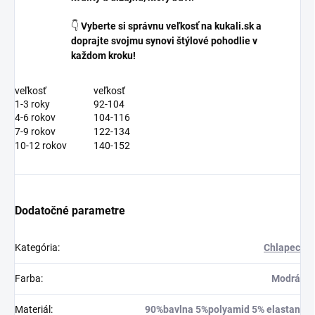
👇
Vyberte si správnu veľkosť na kukali.sk a
doprajte svojmu synovi štýlové pohodlie v
každom kroku!
veľkosť
veľkosť
1-3 roky
92-104
4-6 rokov
104-116
7-9 rokov
122-134
10-12 rokov
140-152
Dodatočné parametre
Kategória
:
Chlapec
Farba
:
Modrá
Materiál
:
90%bavlna 5%polyamid 5% elastan