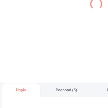
šaty ružové
€19,50
€19,50
€15,85 bez DPH
€
€15,85 bez DPH
Ľahučké
K
dievčenské ,
š
Mušelínové ružové
kvetované šaty .
č
šaty s volánikom .
Popis
Podobné (5)