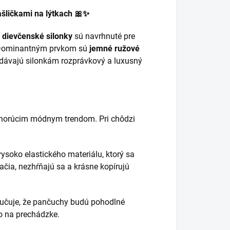
ašličkami na lýtkach 🎀✨
e dievčenské silonky
sú navrhnuté pre
y. Dominantným prvkom sú
jemné ružové
odávajú silonkám rozprávkový a luxusný
 horúcim módnym trendom. Pri chôdzi
ysoko elastického materiálu, ktorý sa
lačia, nezhŕňajú sa a krásne kopírujú
aručuje, že pančuchy budú pohodlné
bo na prechádzke.