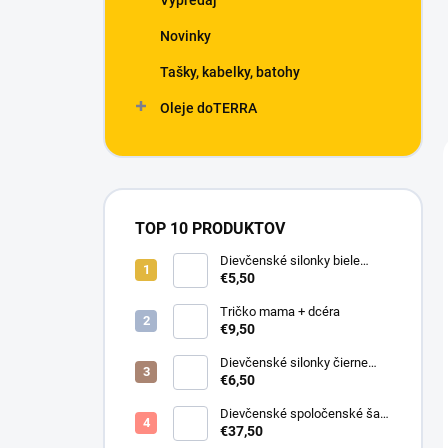
Výpredaj
Novinky
Tašky, kabelky, batohy
Oleje doTERRA
TOP 10 PRODUKTOV
Dievčenské silonky biele
Linda
€5,50
Tričko mama + dcéra
€9,50
Dievčenské silonky čierne
Lurex
€6,50
Dievčenské spoločenské šaty
s bolerkom jemno ružové
€37,50