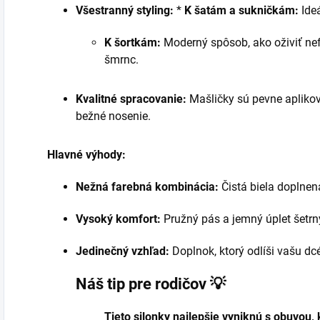
Všestranný styling:
*
K šatám a sukničkám:
Ideá
K šortkám:
Moderný spôsob, ako oživiť ne
šmrnc.
Kvalitné spracovanie:
Mašličky sú pevne aplikova
bežné nosenie.
Hlavné výhody:
Nežná farebná kombinácia:
Čistá biela doplnen
Vysoký komfort:
Pružný pás a jemný úplet šetrn
Jedinečný vzhľad:
Doplnok, ktorý odlíši vašu dc
Náš tip pre rodičov 💡
Tieto silonky najlepšie vyniknú s obuvou, 