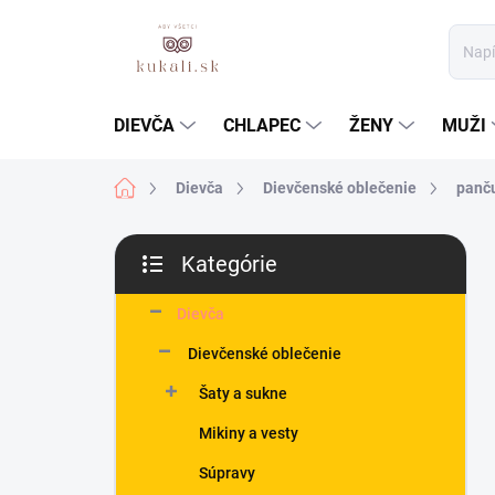
Prejsť
na
obsah
DIEVČA
CHLAPEC
ŽENY
MUŽI
Domov
Dievča
Dievčenské oblečenie
panču
B
Kategórie
o
Preskočiť
č
kategórie
n
Dievča
ý
Dievčenské oblečenie
p
a
Šaty a sukne
n
Mikiny a vesty
e
l
Súpravy