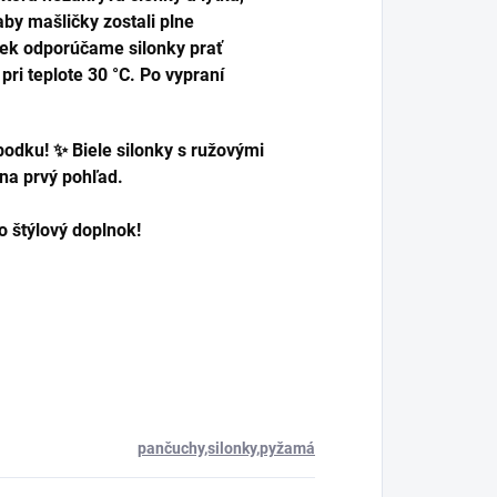
aby mašličky zostali plne
čiek odporúčame silonky prať
ri teplote 30 °C. Po vypraní
 bodku! ✨ Biele silonky s ružovými
 na prvý pohľad.
o štýlový doplnok!
pančuchy,silonky,pyžamá