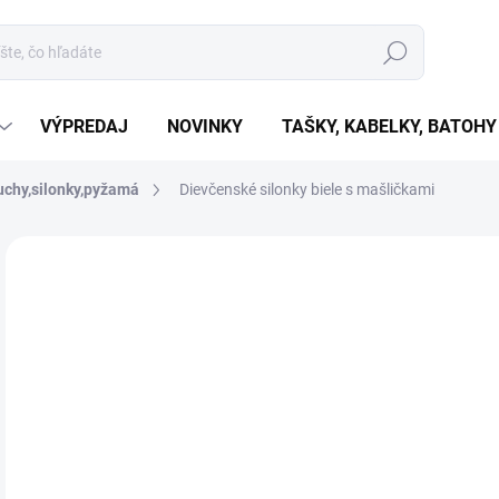
Hľadať
VÝPREDAJ
NOVINKY
TAŠKY, KABELKY, BATOHY
chy,silonky,pyžamá
Dievčenské silonky biele s mašličkami
Neohodnotené
Podrobnosti hodnotenia
o
od
Jedn
ZVO
cena
VAR
MÔŽ
MOŽ