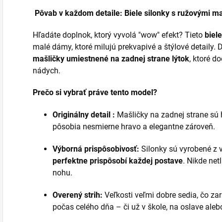
Pôvab v každom detaile: Biele silonky s ružovými m
Hľadáte doplnok, ktorý vyvolá "wow" efekt? Tieto
biel
malé dámy, ktoré milujú prekvapivé a štýlové detail
mašličky umiestnené na zadnej strane lýtok
, ktoré d
nádych.
Prečo si vybrať práve tento model?
Originálny detail :
Mašličky na zadnej strane sú
pôsobia nesmierne hravo a elegantne zároveň.
Výborná prispôsobivosť:
Silonky sú vyrobené z v
perfektne prispôsobí každej postave
. Nikde net
nohu.
Overený strih:
Veľkosti veľmi dobre sedia, čo z
počas celého dňa – či už v škole, na oslave ale