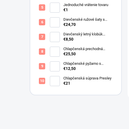
Jednoduché vrátenie tovaru
€1
Dievčenské ružové šaty s
motýlikmi
€24,70
Dievčenský letný klobúk
krémový s perličkami
€8,50
Chlapčenská prechodná
obojstranná bunda khaki
€25,50
Chlapčenské pyžamo s
lietadlami.
€12,50
Chlapčenská súprava Presley
€21