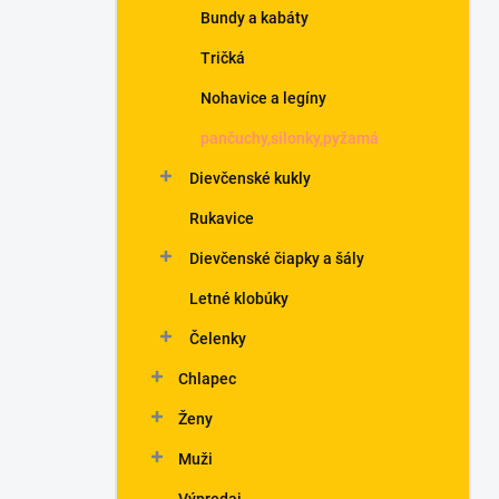
Bundy a kabáty
Tričká
Nohavice a legíny
pančuchy,silonky,pyžamá
Dievčenské kukly
Rukavice
Dievčenské čiapky a šály
Letné klobúky
Čelenky
Chlapec
Ženy
Muži