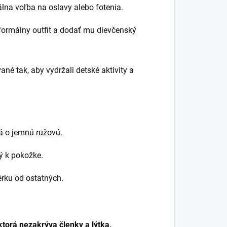
lna voľba na oslavy alebo fotenia.
formálny outfit a dodať mu dievčenský
né tak, aby vydržali detské aktivity a
á o jemnú ružovú.
ý k pokožke.
érku od ostatných.
ktorá nezakrýva členky a lýtka,