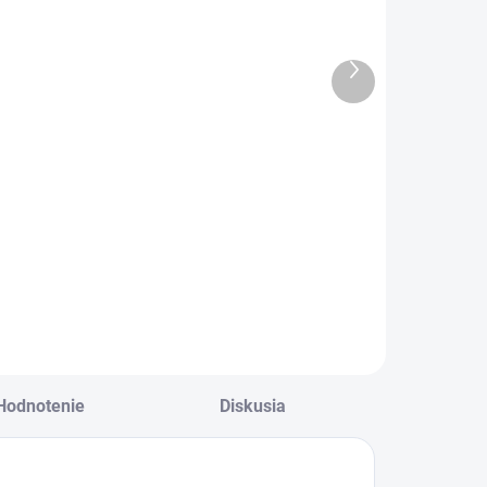
trblietavé šaty
€17,50
€16
14,23 bez DPH
Ďalší
€13,01 bez DPH
produkt
rásne dievčenské
aty na leto s
Dievčenské tmavo
ipkou na chrbáte .
ružové trblietavé
šaty so
zaväzovaním okolo
krku.
Hodnotenie
Diskusia