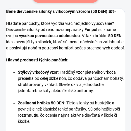
Biele dievčenské silonky s vrkočovým vzorom (50 DEN) 🎀✨
Hľadáte pančuchy, ktoré vydržia viac než jedno vyučovanie?
Dievčenské silonky od renomovanej značky
Funpol
sú známe
svojou
vysokou pevnosťou a odolnosťou
. Vďaka hrúbke
50 DEN
ide o pevnejší typ siloniek, ktoré sú menej náchylné na zatiahnutie
a poskytujú nohám potrebný komfort počas prechodných období.
Hlavné prednosti týchto pančúch:
Štýlový vrkočový vzor:
Tradičný vzor pleteného vrkoča
prebieha po celej dĺžke nôh, čo dodáva pančuchám bohatý,
štruktúrovaný vzhľad. Skvele oživia jednoduché
jednofarebné šaty alebo školské uniformy.
Zosilnená hrúbka 50 DEN:
Tieto silonky sú hustejšie a
pevnejšie než klasické tenké pančušky. Sú odolnejšie voči
roztrhnutiu, čo ocenia najmä aktívne dievčatá v škole či
škôlke.