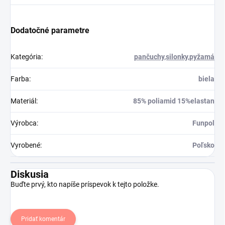
Dodatočné parametre
Kategória
:
pančuchy,silonky,pyžamá
Farba
:
biela
Materiál
:
85% poliamid 15%elastan
Výrobca
:
Funpol
Vyrobené
:
Poľsko
Diskusia
Buďte prvý, kto napíše príspevok k tejto položke.
Pridať komentár