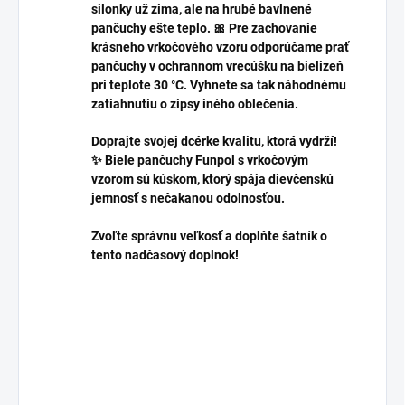
silonky už zima, ale na hrubé bavlnené
pančuchy ešte teplo. 🎀 Pre zachovanie
krásneho vrkočového vzoru odporúčame prať
pančuchy v ochrannom vrecúšku na bielizeň
pri teplote 30 °C. Vyhnete sa tak náhodnému
zatiahnutiu o zipsy iného oblečenia.
Doprajte svojej dcérke kvalitu, ktorá vydrží!
✨ Biele pančuchy Funpol s vrkočovým
vzorom sú kúskom, ktorý spája dievčenskú
jemnosť s nečakanou odolnosťou.
Zvoľte správnu veľkosť a doplňte šatník o
tento nadčasový doplnok!