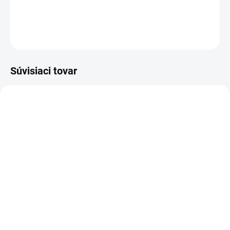
DETAILNÉ INFORMÁCIE
OPÝTAŤ SA
Súvisiaci tovar