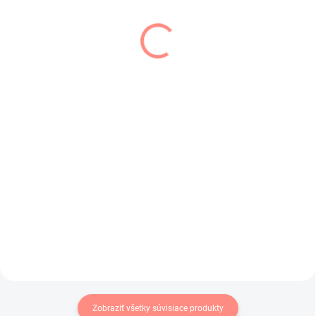
SKLADOM
SKLADOM
(1 KS)
(2 KS)
Dievčenské
Dievčenské šaty
mušelínové šaty
Monika
ružové
€17,50
€19,50
€14,23 bez DPH
€15,85 bez DPH
Krásne dievčenské šaty na leto s
čipkou na chrbáte .
Mušelínové ružové šaty s
volánikom .
Zobraziť všetky súvisiace produkty