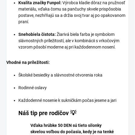
Kvalita značky Funpol:
Výrobca kladie dôraz na pružnosť
materiálu, vďaka čomu sa pančuchy skvele prispôsobia
postave, nezhŕňajú sa a držia svoj tvar aj po opakovanom
praní.
Snehobiela čistota:
Žiarivá biela farba je symbolom
slávnostných príležitostí, ale v kombinácii s vrkočovým
vzorom pôsobí moderne aj pri každodennom nosení.
Vhodné na príležitosti:
Školské besiedky a slávnostné otvorenia roka
Rodinné oslavy
Každodenné nosenie k sukničkám počas jesene a jari
Náš tip pre rodičov 💡
Vďaka hrúbke 50 DEN sú tieto silonky
skvelou voľbou do počasia, kedy je na tenké