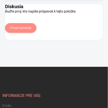
Diskusia
Buďte prvý, kto napíše príspevok k tejto položke.
Pridať komentár
Z
á
p
ä
t
i
INFORMÁCIE PRE VÁS
e
O nás