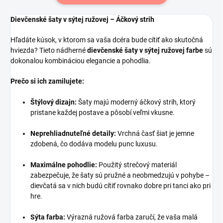
Dievčenské šaty v sýtej ružovej – Áčkový strih
Hľadáte kúsok, v ktorom sa vaša dcéra bude cítiť ako skutočná
hviezda? Tieto nádherné
dievčenské šaty v sýtej ružovej farbe
sú
dokonalou kombináciou elegancie a pohodlia.
Prečo si ich zamilujete:
Štýlový dizajn:
Šaty majú moderný áčkový strih, ktorý
pristane každej postave a pôsobí veľmi vkusne.
Neprehliadnuteľné detaily:
Vrchná časť šiat je jemne
zdobená, čo dodáva modelu punc luxusu.
Maximálne pohodlie:
Použitý strečový materiál
zabezpečuje, že šaty sú pružné a neobmedzujú v pohybe –
dievčatá sa v nich budú cítiť rovnako dobre pri tanci ako pri
hre.
Sýta farba:
Výrazná ružová farba zaručí, že vaša malá