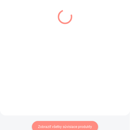
SKLADOM
SKLADOM
(1 KS)
(1 KS)
Detské pančuchy Luca
Dievcenské pančuchy
svetlo tmavo modré
Meggy horčicové
€6,90
€6,90
€5,61 bez DPH
€5,61 bez DPH
Klasické detské bavlnené
Horčicové dievčenské pančušky
pančuchy v tmavo modrej farbe .
prešívané lesklou niťou.
Zobraziť všetky súvisiace produkty