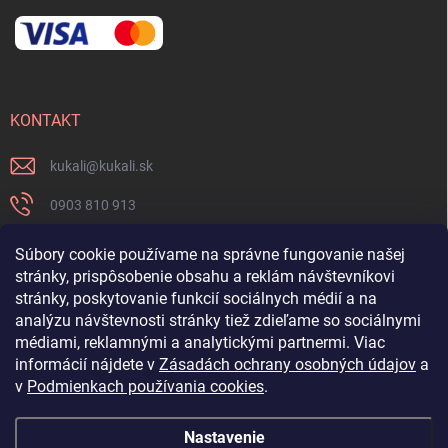
KONTAKT
kukali
@
kukali.sk
0903 810 913
0903 810 913
Súbory cookie používame na správne fungovanie našej
stránky, prispôsobenie obsahu a reklám návštevníkovi
Nenechajte si ujsť novinky a sledujte nás na FB
stránky, poskytovanie funkcií sociálnych médií a na
analýzu návštevnosti stránky tiež zdieľame so sociálnymi
kukalishop
médiami, reklamnými a analytickými partnermi. Viac
informácií nájdete v
Zásadách ochrany osobných údajov
a
v
Podmienkach používania cookies
.
Nastavenie