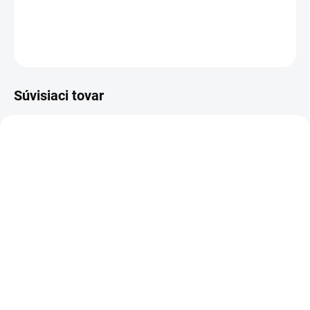
DETAILNÉ INFORMÁCIE
OPÝTAŤ SA
Súvisiaci tovar