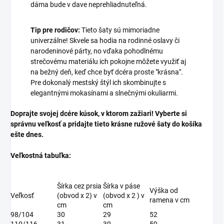
dáma bude v dave neprehliadnuteľná.
Tip pre rodičov:
Tieto šaty sú mimoriadne
univerzálne! Skvele sa hodia na rodinné oslavy či
narodeninové párty, no vďaka pohodlnému
strečovému materiálu ich pokojne môžete využiť aj
na bežný deň, keď chce byť dcéra proste "krásna".
Pre dokonalý mestský štýl ich skombinujte s
elegantnými mokasínami a slnečnými okuliarmi.
Doprajte svojej dcére kúsok, v ktorom zažiari! Vyberte si
správnu veľkosť a pridajte tieto krásne ružové šaty do košíka
ešte dnes.
Veľkostná tabuľka:
Šírka cez prsia
Šírka v páse
Výška od
Veľkosť
(obvod x 2) v
(obvod x 2 ) v
ramena v cm
cm
cm
98/104
30
29
52
110/116
31
30
59