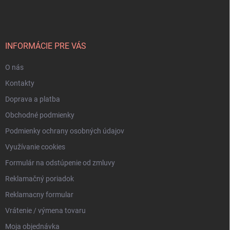
á
p
ä
t
i
INFORMÁCIE PRE VÁS
e
O nás
Kontakty
Doprava a platba
Obchodné podmienky
Podmienky ochrany osobných údajov
Využívanie cookies
Formulár na odstúpenie od zmluvy
Reklamačný poriadok
Reklamacny formular
Vrátenie / výmena tovaru
Moja objednávka