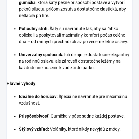
gumička
, ktorá šaty pekne prispôsobí postave a vytvorí
peknú siluetu, pričom zostáva dostatočne elastická, aby
netlačila pri hre.
Pohodlný strih:
Šaty sú navrhnuté tak, aby sa ľahko
obliekali a poskytovali maximálny komfort počas celého
dňa – od ranných prechádzok až po večerné letné oslavy.
Univerzálny spoločník:
Ich dizajn je dostatočne elegantný
na rodinnú oslavu, ale zároveň dostatočne ležérny na
každodenné nosenie k vode či do parku.
Hlavné výhody:
Ideálne do horúčav:
Špeciálne navrhnuté pre maximálnu
vzdušnosť.
Prispôsobivosť:
Gumička v páse sadne každej postave.
Štýlový vzhľad:
Volániky, ktoré nikdy nevyjdú z módy.