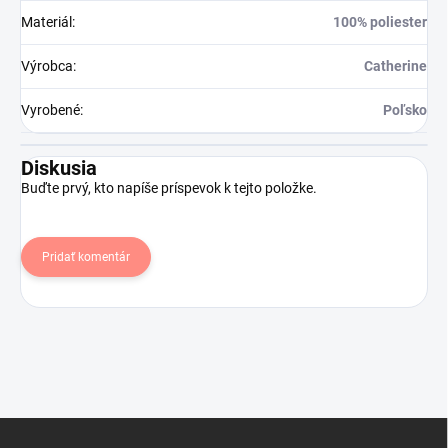
Materiál
:
100% poliester
Výrobca
:
Catherine
Vyrobené
:
Poľsko
Diskusia
Buďte prvý, kto napíše príspevok k tejto položke.
Pridať komentár
Z