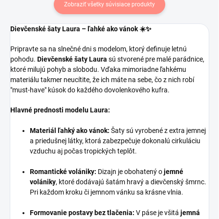
Zobraziť všetky súvisiace produkty
Dievčenské šaty Laura – ľahké ako vánok ☀️✨
Pripravte sa na slnečné dni s modelom, ktorý definuje letnú
pohodu.
Dievčenské šaty Laura
sú stvorené pre malé parádnice,
ktoré milujú pohyb a slobodu. Vďaka mimoriadne ľahkému
materiálu takmer neucítite, že ich máte na sebe, čo z nich robí
"must-have" kúsok do každého dovolenkového kufra.
Hlavné prednosti modelu Laura:
Materiál ľahký ako vánok:
Šaty sú vyrobené z extra jemnej
a priedušnej látky, ktorá zabezpečuje dokonalú cirkuláciu
vzduchu aj počas tropických teplôt.
Romantické volániky:
Dizajn je obohatený o
jemné
volániky
, ktoré dodávajú šatám hravý a dievčenský šmrnc.
Pri každom kroku či jemnom vánku sa krásne vlnia.
Formovanie postavy bez tlačenia:
V páse je všitá
jemná