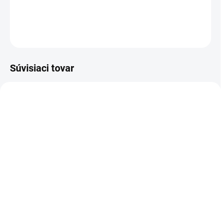
DETAILNÉ INFORMÁCIE
OPÝTAŤ SA
Súvisiaci tovar