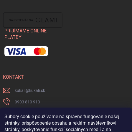
PRIJÍMAME ONLINE
PLATBY
KONTAKT
kukali
@
kukali.sk
0903 810 913
0903 810 913
Súbory cookie používame na správne fungovanie našej
stránky, prispôsobenie obsahu a reklám návštevníkovi
Nenechajte si ujsť novinky a sledujte nás na FB
stránky, poskytovanie funkcií sociálnych médií a na