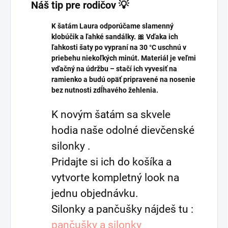
Náš tip pre rodičov 💡
K šatám Laura odporúčame slamenný
klobúčik a ľahké sandálky. 🎀 Vďaka ich
ľahkosti šaty po vypraní na 30 °C uschnú v
priebehu niekoľkých minút. Materiál je veľmi
vďačný na údržbu – stačí ich vyvesiť na
ramienko a budú opäť pripravené na nosenie
bez nutnosti zdĺhavého žehlenia.
K novým šatám sa skvele
hodia naše odolné dievčenské
silonky .
Pridajte si ich do košíka a
vytvorte kompletný look na
jednu objednávku.
Silonky a pančušky nájdeš tu :
pančušky a silonky