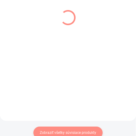
SKLADOM
SKLADOM
(1 KS)
(1 KS)
Dievčenské silonky
Detské pančuchy Luca
biele s motýlikmi
biele
€4,50
€6,90
€3,66 bez DPH
€5,61 bez DPH
Dievčenské silonky biele s
Klasické detské bavlnené
motýlikmi a kvietkami.
pančuchy v bielej farbe .
Zobraziť všetky súvisiace produkty