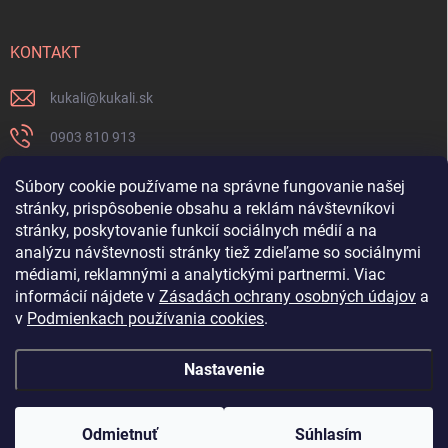
KONTAKT
kukali
@
kukali.sk
0903 810 913
0903 810 913
Súbory cookie používame na správne fungovanie našej
stránky, prispôsobenie obsahu a reklám návštevníkovi
Nenechajte si ujsť novinky a sledujte nás na FB
stránky, poskytovanie funkcií sociálnych médií a na
analýzu návštevnosti stránky tiež zdieľame so sociálnymi
kukalishop
médiami, reklamnými a analytickými partnermi. Viac
informácií nájdete v
Zásadách ochrany osobných údajov
a
v
Podmienkach používania cookies
.
Nastavenie
Copyright 2026
www.kukali.sk
. Všetky práva vyhradené.
Upraviť nastavenie
cookies
Odmietnuť
Súhlasím