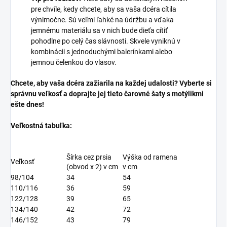
pre chvíle, kedy chcete, aby sa vaša dcéra cítila
výnimočne. Sú veľmi ľahké na údržbu a vďaka
jemnému materiálu sa v nich bude dieťa cítiť
pohodlne po celý čas slávnosti. Skvele vyniknú v
kombinácii s jednoduchými balerínkami alebo
jemnou čelenkou do vlasov.
Chcete, aby vaša dcéra zažiarila na každej udalosti? Vyberte si
správnu veľkosť a doprajte jej tieto čarovné šaty s motýlikmi
ešte dnes!
Veľkostná tabuľka:
Šírka cez prsia
Výška od ramena
Veľkosť
(obvod x 2) v cm
v cm
98/104
34
54
110/116
36
59
122/128
39
65
134/140
42
72
146/152
43
79