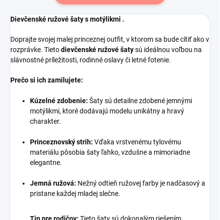
Dievčenské ružové šaty s motýlikmi .
Doprajte svojej malej princeznej outfit, v ktorom sa bude cítiť ako v
rozprávke. Tieto
dievčenské ružové šaty
sú ideálnou voľbou na
slávnostné príležitosti, rodinné oslavy či letné fotenie.
Prečo si ich zamilujete:
Kúzelné zdobenie:
Šaty sú detailne zdobené jemnými
motýlikmi, ktoré dodávajú modelu unikátny a hravý
charakter.
Princeznovský strih:
Vďaka vrstvenému tylovému
materiálu pôsobia šaty ľahko, vzdušne a mimoriadne
elegantne.
Jemná ružová:
Nežný odtieň ružovej farby je nadčasový a
pristane každej mladej slečne.
Tip pre rodičov:
Tieto šaty sú dokonalým riešením