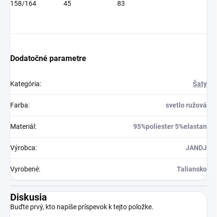
158/164
45
83
Dodatočné parametre
Kategória
:
Šaty
Farba
:
svetlo ružová
Materiál
:
95%poliester 5%elastan
Výrobca
:
JANDJ
Vyrobené
:
Taliansko
Diskusia
Buďte prvý, kto napíše príspevok k tejto položke.