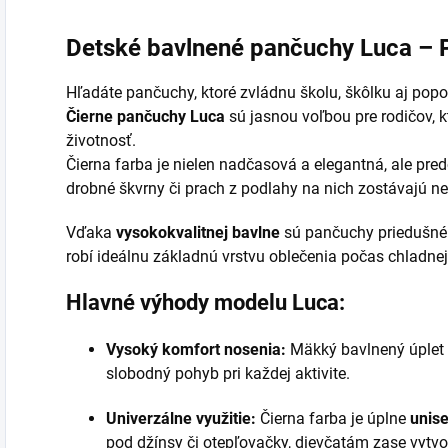
Detské bavlnené pančuchy Luca – P
Hľadáte pančuchy, ktoré zvládnu školu, škôlku aj popo
Čierne pančuchy Luca
sú jasnou voľbou pre rodičov, k
životnosť.
Čierna farba je nielen nadčasová a elegantná, ale pr
drobné škvrny či prach z podlahy na nich zostávajú ne
Vďaka
vysokokvalitnej bavlne
sú pančuchy priedušné 
robí ideálnu základnú vrstvu oblečenia počas chladne
Hlavné výhody modelu Luca:
Vysoký komfort nosenia:
Mäkký bavlnený úplet 
slobodný pohyb pri každej aktivite.
Univerzálne využitie:
Čierna farba je úplne
unis
pod džínsy či otepľovačky, dievčatám zase vytvo