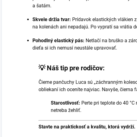
a šatám.
Skvele držia tvar:
Prídavok elastických vlákien 
na kolenách ani nepadajú. Po vypratí sa vrátia 
Pohodlný elastický pás:
Netlačí na bruško a zár
dieťa si ich nemusí neustále upravovať.
💡 Náš tip pre rodičov:
Čierne pančuchy Luca sú „záchranným kolesom
obliekaní ich oceníte najviac. Navyše, čierna 
Starostlivosť:
Perte pri teplote do 40 °C
netreba žehliť.
Stavte na praktickosť a kvalitu, ktorá vydrží