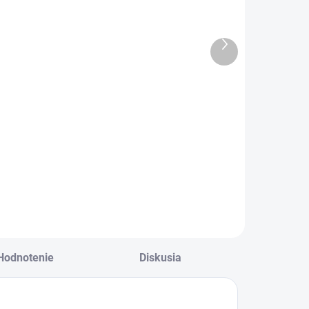
aty Cecil
ružové Izabela
€17,50
€17,50
Ďalší
14,23 bez DPH
€14,23 bez DPH
produkt
aaau tá farba :
Dievčenské
ýta oranžová
balónové šaty v
svetlunko ružovej
farbe .
Hodnotenie
Diskusia