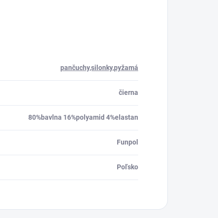
pančuchy,silonky,pyžamá
čierna
80%bavlna 16%polyamid 4%elastan
Funpol
Poľsko