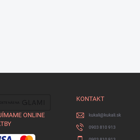
KONTAKT
JÍMAME ONLINE
kukali
@
kukali.sk
TBY
0903 810 913
0903 810 913