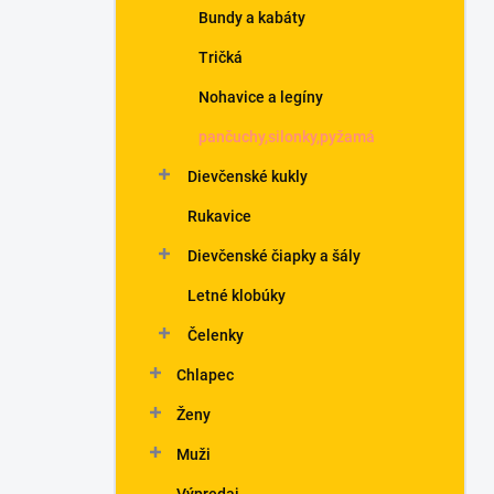
Bundy a kabáty
Tričká
Nohavice a legíny
pančuchy,silonky,pyžamá
Dievčenské kukly
Rukavice
Dievčenské čiapky a šály
Letné klobúky
Čelenky
Chlapec
Ženy
Muži