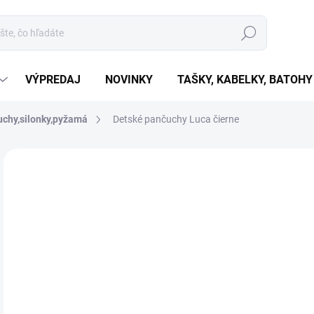
Hľadať
VÝPREDAJ
NOVINKY
TAŠKY, KABELKY, BATOHY
chy,silonky,pyžamá
Detské pančuchy Luca čierne
Neohodnotené
Podrobnosti hodnotenia
€6
€5,
Jedn
ZVO
cena
VAR
MÔŽ
MOŽ