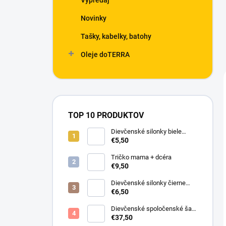
Výpredaj
Novinky
Tašky, kabelky, batohy
Oleje doTERRA
TOP 10 PRODUKTOV
Dievčenské silonky biele
Linda
€5,50
Tričko mama + dcéra
€9,50
Dievčenské silonky čierne
Lurex
€6,50
Dievčenské spoločenské šaty
s bolerkom jemno ružové
€37,50