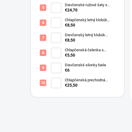
Dievčenské ružové šaty s
motýlikmi
€24,70
Chlapčenský letný klobúk
svetlo béžový
€8,50
Dievčenský letný klobúk
krémový s perličkami
€8,50
Chlapčenská čelenka s
mackom tmavo modrá
€5,50
Dievčenské silonky biele
€6
Chlapčenská prechodná
obojstranná bunda khaki
€25,50