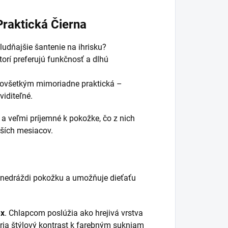
raktická Čierna
ludňajšie šantenie na ihrisku?
torí preferujú funkčnosť a dlhú
edovšetkým mimoriadne praktická –
viditeľné.
a veľmi príjemné k pokožke, čo z nich
jších mesiacov.
nedráždi pokožku a umožňuje dieťaťu
ex
. Chlapcom poslúžia ako hrejivá vrstva
ria štýlový kontrast k farebným sukniam