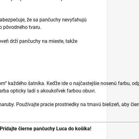
zabezpečuje, že sa pančuchy nevyťahujú
do pôvodného tvaru.
oveň drží pančuchy na mieste, takže
“ každého šatníka. Keďže ide o najčastejšie nosenú farbu, od
farba opticky ladí s akoukoľvek farbou obuvi.
 naruby. Používajte pracie prostriedky na tmavú bielizeň, aby či
. Pridajte čierne pančuchy Luca do košíka!