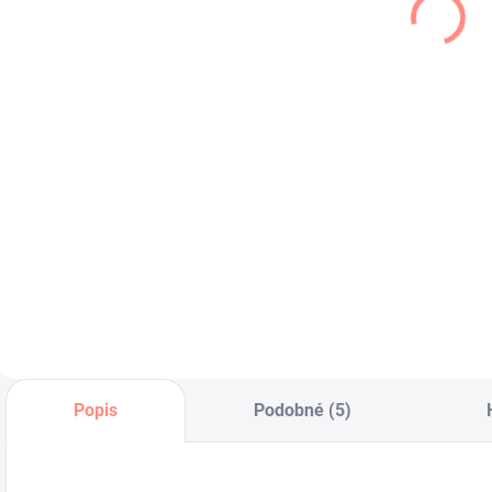
bielo
š
€19,50
kvetované
€19,50
€15,85 bez DPH
€15,85 bez DPH
€
Ľahučké
dievčenské ,
Dievčenské
W
kvetované šaty .
asymetrické šaty
s
bielo kvetované.
Popis
Podobné (5)