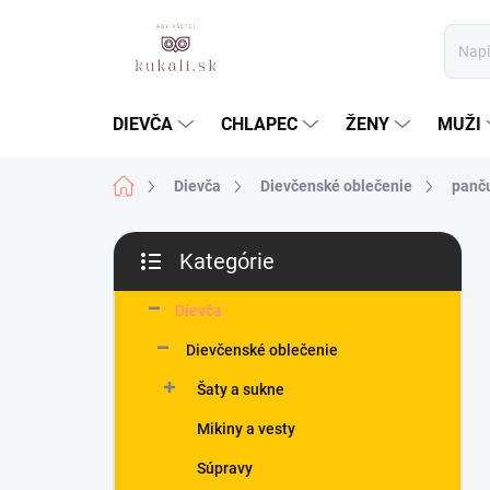
Prejsť
na
obsah
DIEVČA
CHLAPEC
ŽENY
MUŽI
Domov
Dievča
Dievčenské oblečenie
panču
B
Kategórie
o
Preskočiť
č
kategórie
n
Dievča
ý
Dievčenské oblečenie
p
a
Šaty a sukne
n
Mikiny a vesty
e
l
Súpravy