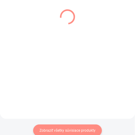
SKLADOM
SKLADOM
(1 KS)
(3 KS)
Detské rebrované
Dievcenské pančuchy
pančuchy horčicové
Didi čierne
€6,80
€6,90
€5,53 bez DPH
€5,61 bez DPH
Detské rebrované ,horčicové
Čierne dievčenské pančuchy s
pančuchy vhodné pre chlapca aj
mašličkou .
pre dievča.
Zobraziť všetky súvisiace produkty