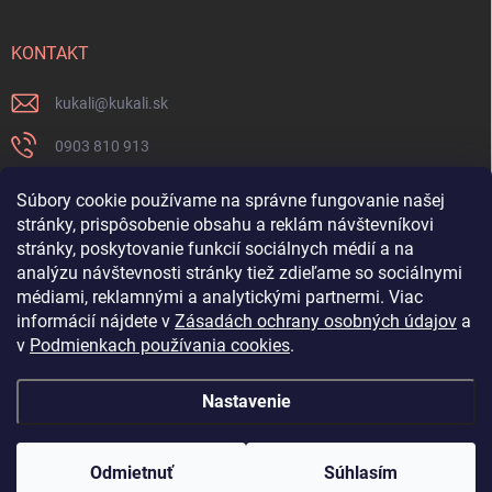
KONTAKT
kukali
@
kukali.sk
0903 810 913
0903 810 913
Súbory cookie používame na správne fungovanie našej
stránky, prispôsobenie obsahu a reklám návštevníkovi
Nenechajte si ujsť novinky a sledujte nás na FB
stránky, poskytovanie funkcií sociálnych médií a na
analýzu návštevnosti stránky tiež zdieľame so sociálnymi
kukalishop
médiami, reklamnými a analytickými partnermi. Viac
informácií nájdete v
Zásadách ochrany osobných údajov
a
v
Podmienkach používania cookies
.
Nastavenie
Copyright 2026
www.kukali.sk
. Všetky práva vyhradené.
Upraviť nastavenie
cookies
Odmietnuť
Súhlasím