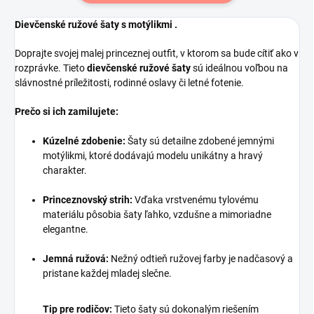
Dievčenské ružové šaty s motýlikmi .
Doprajte svojej malej princeznej outfit, v ktorom sa bude cítiť ako v
rozprávke. Tieto
dievčenské ružové šaty
sú ideálnou voľbou na
slávnostné príležitosti, rodinné oslavy či letné fotenie.
Prečo si ich zamilujete:
Kúzelné zdobenie:
Šaty sú detailne zdobené jemnými
motýlikmi, ktoré dodávajú modelu unikátny a hravý
charakter.
Princeznovský strih:
Vďaka vrstvenému tylovému
materiálu pôsobia šaty ľahko, vzdušne a mimoriadne
elegantne.
Jemná ružová:
Nežný odtieň ružovej farby je nadčasový a
pristane každej mladej slečne.
Tip pre rodičov:
Tieto šaty sú dokonalým riešením