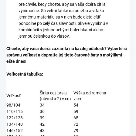
pre chvíle, kedy chcete, aby sa vaša dcéra cítila
výnimočne. Sú veľmi ľahké na údržbu a vďaka
jemnému materiálu sa v nich bude dieťa cítiť
pohodlne po celý čas slávnosti. Skvele vyniknú v
kombinácii s jednoduchými balerínkami alebo
jemnou čelenkou do vlasov.
Chcete, aby vaša dcéra zažiarila na každej udalosti? Vyberte si
správnu veľkosť a doprajte jej tieto čarovné šaty s motýlikmi
ešte dnes!
Veľkostná tabuľka:
Šírka cez prsia
Výška od ramena
Veľkosť
(obvod x 2) v cm
v cm
98/104
34
54
110/116
36
59
122/128
39
65
134/140
42
72
146/152
43
79