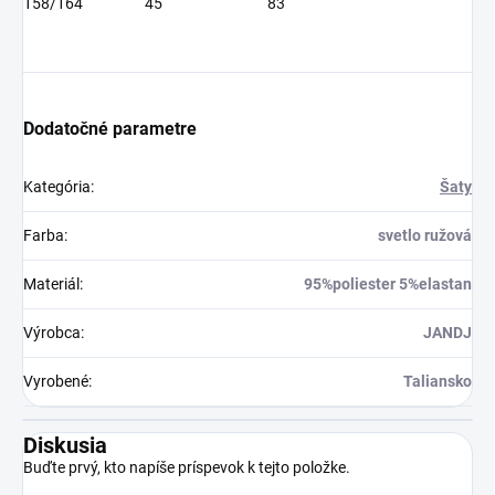
158/164
45
83
Dodatočné parametre
Kategória
:
Šaty
Farba
:
svetlo ružová
Materiál
:
95%poliester 5%elastan
Výrobca
:
JANDJ
Vyrobené
:
Taliansko
Diskusia
Buďte prvý, kto napíše príspevok k tejto položke.