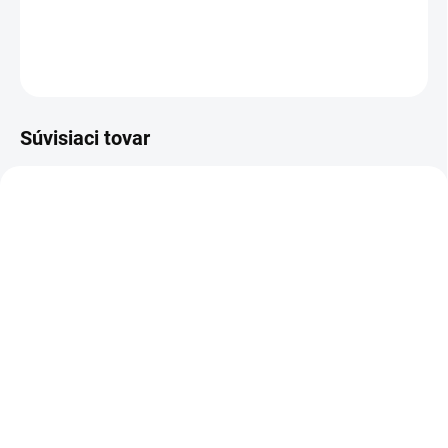
DETAILNÉ INFORMÁCIE
OPÝTAŤ SA
Súvisiaci tovar