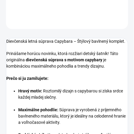
DETAILNÉ INFORMÁCIE
OPÝTAŤ SA
Dievčenská letná súprava Capybara – Štýlový bavlnený komplet.
Prinášame horúcu novinku, ktorá rozžiari detský šatník! Táto
originálna
dievčenská súprava s motívom capybary
je
kombináciou maximálneho pohodlia a trendy dizajnu.
Prečo si ju zamilujete:
Hravý motív:
Roztomilý dizajn s capybarou si získa srdce
každej mladej slečny.
Maximálne pohodlie:
Súprava je vyrobená z príjemného
bavlneného materiálu, ktorý je ideálny na celodenné hranie
a voľnočasové aktivity.