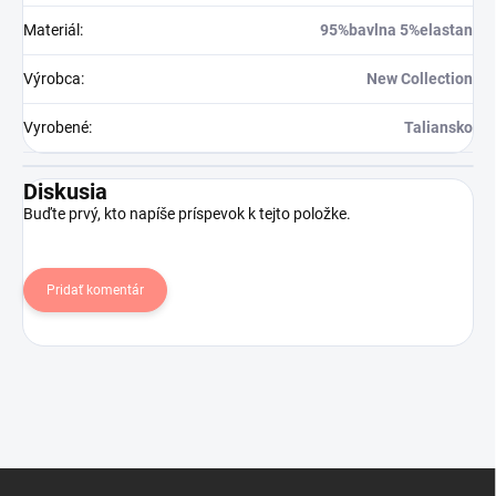
Materiál
:
95%bavlna 5%elastan
Výrobca
:
New Collection
Vyrobené
:
Taliansko
Diskusia
Buďte prvý, kto napíše príspevok k tejto položke.
Pridať komentár
Z