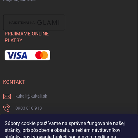
PRIJÍMAME ONLINE
PLATBY
KONTAKT
kukali
@
kukali.sk
0903 810 913
0903 810 913
Súbory cookie používame na správne fungovanie našej
stránky, prispôsobenie obsahu a reklám návštevníkovi
Nenechajte si ujsť novinky a sledujte nás na FB
stránky, poskytovanie funkcií sociálnych médií a na