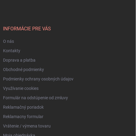
á
p
ä
t
i
INFORMÁCIE PRE VÁS
e
O nás
Kontakty
Doprava a platba
Obchodné podmienky
Podmienky ochrany osobných údajov
Využívanie cookies
Formulár na odstúpenie od zmluvy
Reklamačný poriadok
Reklamacny formular
Vrátenie / výmena tovaru
Moja objednávka