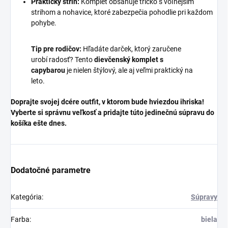
Praktický strih:
Komplet obsahuje tričko s voľnejším
strihom a nohavice, ktoré zabezpečia pohodlie pri každom
pohybe.
Tip pre rodičov:
Hľadáte darček, ktorý zaručene
urobí radosť? Tento
dievčenský komplet s
capybarou
je nielen štýlový, ale aj veľmi praktický na
leto.
Doprajte svojej dcére outfit, v ktorom bude hviezdou ihriska!
Vyberte si správnu veľkosť a pridajte túto jedinečnú súpravu do
košíka ešte dnes.
Dodatočné parametre
Kategória
:
Súpravy
Farba
:
biela