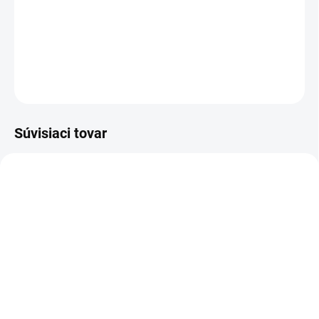
Detské rebrované ,horčicové pančuchy vhodné pre chlapca aj pre
dievča.
DETAILNÉ INFORMÁCIE
OPÝTAŤ SA
Súvisiaci tovar