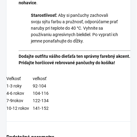
nohavice
.
Starostlivosť:
Aby si pančuchy zachovali
svoju sýtu farbu a pružnosť, odporúčame prať
naruby pri teplote do 40 °C. Vyhnite sa
používaniu agresívnych bielidiel. Po vypratí ich
jemne ponaťahujte do dĺžky.
Dodajte outfitu vášho dieťaťa ten správny farebný akcent.
Pridajte horčicové rebrované pančuchy do košíka!
Veľkosť
veľkosť
1-3 roky
92-104
4-6 rokov
104-116
7-9rokov
122-134
10-12 rokov
141-152