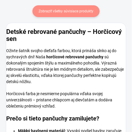
Zobraziť všetky súvisiace produkty
Detské rebrované pančuchy – Horčicový
sen
Oživte šatník svojho dieťaťa farbou, ktorá prináša slnko aj do
sychravých dní! Naša
horčicové rebrované pančuchy
sú
dokonalým spojením štýlu a maximálneho pohodlia. Výrazná
rebrovaná štruktúra nie je len módnym detailom, ale zabezpečuje
aj skvelú elasticitu, vďaka ktorej pančuchy perfektne kopírujú
detskú nôžku.
Horčicová farba je nesmierne populárna vďaka svojej
univerzálnosti – pristane chlapcom aj dievčatám a dodáva
oblečeniu prémiový vzhľad.
Prečo si tieto pančuchy zamilujete?
Mäkký bavlnený materiál:
Vysoký podiel bavlny zaručuje