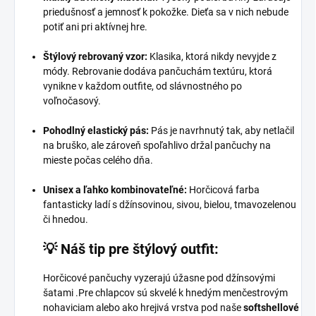
priedušnosť a jemnosť k pokožke. Dieťa sa v nich nebude
potiť ani pri aktívnej hre.
Štýlový rebrovaný vzor:
Klasika, ktorá nikdy nevyjde z
módy. Rebrovanie dodáva pančuchám textúru, ktorá
vynikne v každom outfite, od slávnostného po
voľnočasový.
Pohodlný elastický pás:
Pás je navrhnutý tak, aby netlačil
na bruško, ale zároveň spoľahlivo držal pančuchy na
mieste počas celého dňa.
Unisex a ľahko kombinovateľné:
Horčicová farba
fantasticky ladí s džínsovinou, sivou, bielou, tmavozelenou
či hnedou.
💡 Náš tip pre štýlový outfit:
Horčicové pančuchy vyzerajú úžasne pod džínsovými
šatami .Pre chlapcov sú skvelé k hnedým menčestrovým
nohaviciam alebo ako hrejivá vrstva pod naše
softshellové