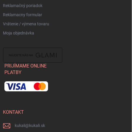
Reklamačný poriadok
Reklamacny formular
Vrátenie / výmena tovaru
Moja objednávka
PRIJÍMAME ONLINE
PLATBY
KONTAKT
kukali
@
kukali.sk