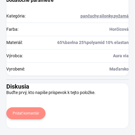
Dodatočné parametre
Kategória
:
pančuchy,silonky,pyžamá
Farba
:
Horčicová
Materiál
:
65%bavlna 25%polyamid 10% elastan
Výrobca
:
Aura via
Vyrobené
:
Maďarsko
Diskusia
Buďte prvý, kto napíše príspevok k tejto položke.
Pridať komentár