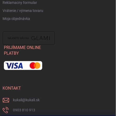
Reklamacny formular
Vrátenie / výmena tovaru
Moja objednávka
PRIJÍMAME ONLINE
PLATBY
KONTAKT
kukali
@
kukali.sk
0903 810 913