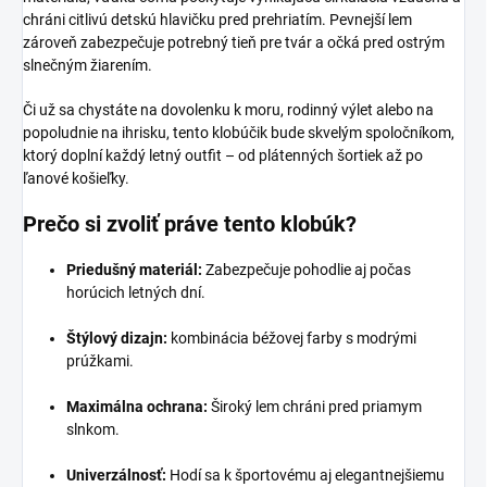
chráni citlivú detskú hlavičku pred prehriatím. Pevnejší lem
zároveň zabezpečuje potrebný tieň pre tvár a očká pred ostrým
slnečným žiarením.
Či už sa chystáte na dovolenku k moru, rodinný výlet alebo na
popoludnie na ihrisku, tento klobúčik bude skvelým spoločníkom,
ktorý doplní každý letný outfit – od plátenných šortiek až po
ľanové košieľky.
Prečo si zvoliť práve tento klobúk?
Priedušný materiál:
Zabezpečuje pohodlie aj počas
horúcich letných dní.
Štýlový dizajn:
kombinácia béžovej farby s modrými
prúžkami.
Maximálna ochrana:
Široký lem chráni pred priamym
slnkom.
Univerzálnosť:
Hodí sa k športovému aj elegantnejšiemu