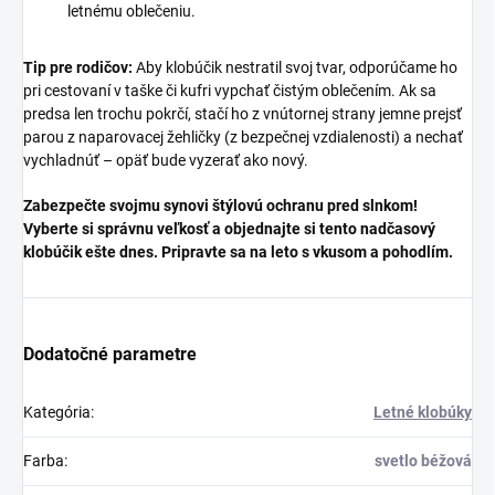
letnému oblečeniu.
Tip pre rodičov:
Aby klobúčik nestratil svoj tvar, odporúčame ho
pri cestovaní v taške či kufri vypchať čistým oblečením. Ak sa
predsa len trochu pokrčí, stačí ho z vnútornej strany jemne prejsť
parou z naparovacej žehličky (z bezpečnej vzdialenosti) a nechať
vychladnúť – opäť bude vyzerať ako nový.
Zabezpečte svojmu synovi štýlovú ochranu pred slnkom!
Vyberte si správnu veľkosť a objednajte si tento nadčasový
klobúčik ešte dnes. Pripravte sa na leto s vkusom a pohodlím.
Dodatočné parametre
Kategória
:
Letné klobúky
Farba
:
svetlo béžová