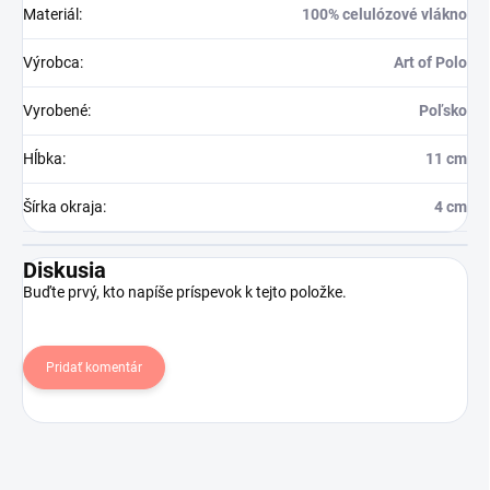
Materiál
:
100% celulózové vlákno
Výrobca
:
Art of Polo
Vyrobené
:
Poľsko
Hĺbka
:
11 cm
Šírka okraja
:
4 cm
Diskusia
Buďte prvý, kto napíše príspevok k tejto položke.
Pridať komentár