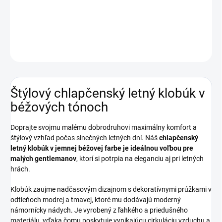
Štýlový chlapčenský letný klobúk v béžových tónoch.
DETAILNÉ INFORMÁCIE
OPÝTAŤ SA
Štýlový chlapčenský letný klobúk v
béžových tónoch
Doprajte svojmu malému dobrodruhovi maximálny komfort a
štýlový vzhľad počas slnečných letných dní. Náš
chlapčenský
letný klobúk v jemnej béžovej farbe je ideálnou voľbou pre
malých gentlemanov
, ktorí si potrpia na eleganciu aj pri letných
hrách.
Klobúk zaujme nadčasovým dizajnom s dekoratívnymi prúžkami v
odtieňoch modrej a tmavej, ktoré mu dodávajú moderný
námornícky nádych. Je vyrobený z ľahkého a priedušného
materiálu, vďaka čomu poskytuje vynikajúcu cirkuláciu vzduchu a