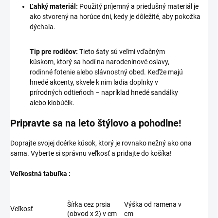
Ľahký materiál:
Použitý príjemný a priedušný materiál je
ako stvorený na horúce dni, kedy je dôležité, aby pokožka
dýchala.
Tip pre rodičov:
Tieto šaty sú veľmi vďačným
kúskom, ktorý sa hodí na narodeninové oslavy,
rodinné fotenie alebo slávnostný obed. Keďže majú
hnedé akcenty, skvele k nim ladia doplnky v
prírodných odtieňoch – napríklad hnedé sandálky
alebo klobúčik.
Pripravte sa na leto štýlovo a pohodlne!
Doprajte svojej dcérke kúsok, ktorý je rovnako nežný ako ona
sama. Vyberte si správnu veľkosť a pridajte do košíka!
Veľkostná tabuľka :
Šírka cez prsia
Výška od ramena v
Veľkosť
(obvod x 2) v cm
cm