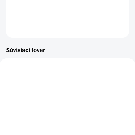
Dievčenské krémové šaty s mašličkami a nariasenými rukávmi.
DETAILNÉ INFORMÁCIE
OPÝTAŤ SA
Súvisiaci tovar