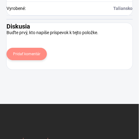
Vyrobené
:
Taliansko
Diskusia
Buďte prvý, kto napíše príspevok k tejto položke.
Pridať komentár
Z
á
p
ä
t