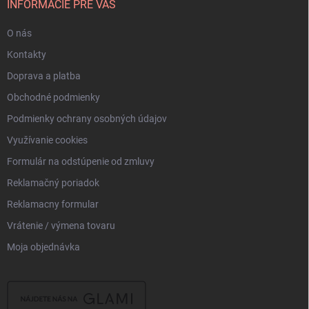
i
INFORMÁCIE PRE VÁS
e
O nás
Kontakty
Doprava a platba
Obchodné podmienky
Podmienky ochrany osobných údajov
Využívanie cookies
Formulár na odstúpenie od zmluvy
Reklamačný poriadok
Reklamacny formular
Vrátenie / výmena tovaru
Moja objednávka