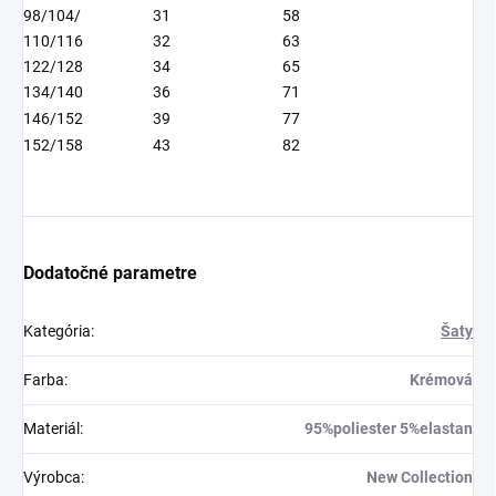
98/104/
31
58
110/116
32
63
122/128
34
65
134/140
36
71
146/152
39
77
152/158
43
82
Dodatočné parametre
Kategória
:
Šaty
Farba
:
Krémová
Materiál
:
95%poliester 5%elastan
Výrobca
:
New Collection