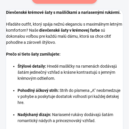
Dievčenské krémové šaty s mašličkami a nariasenými rukávmi.
Hľadáte outfit, ktorý spája nežnú eleganciu s maximálnym letným
komfortom? Naše
dievčenské šaty v krémovej farbe
sú
dokonalou voľbou pre každú malú dámu, ktorá sa chce cítiť
pohodlne a zároveň štýlovo.
Prečo si tieto šaty zamilujete:
Štýlové detaily:
Hnedé mašličky na ramenách dodávajú
šatám jedinečný vzhľad a krásne kontrastujú s jemným
krémovým odtieňom.
Pohodlný áčkový strih:
Strih do písmena „A“ neobmedzuje
v pohybe a poskytuje dostatok voľnosti pri každej detskej
hre.
Nadýchaný dizajn:
Nariasené rukávy dodávajú šatám
romantický nádych a princeznovský vzhľad.