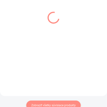
SKLADOM
SKLADOM
(2 KS)
(3 KS)
Detské pančuchy Luca
Dievčenské silonky
ružové
bordové
€6,90
€6
€5,61 bez DPH
€4,88 bez DPH
Klasické detské bavlnené
Dievčenské vzorované pančuchy
pančuchy v ružovej farbe .
v krásnej bordovej farbe.
Zobraziť všetky súvisiace produkty