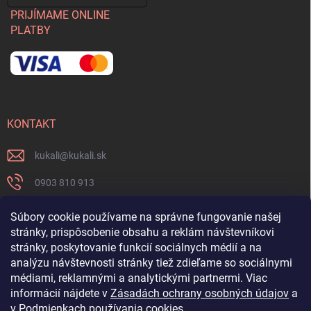
PRIJÍMAME ONLINE
PLATBY
KONTAKT
kukali
@
kukali.sk
0903 810 913
0903 810 913
Súbory cookie používame na správne fungovanie našej
stránky, prispôsobenie obsahu a reklám návštevníkovi
Nenechajte si ujsť novinky a sledujte nás na FB
stránky, poskytovanie funkcií sociálnych médií a na
analýzu návštevnosti stránky tiež zdieľame so sociálnymi
kukalishop
médiami, reklamnými a analytickými partnermi. Viac
informácií nájdete v
Zásadách ochrany osobných údajov
a
v
Podmienkach používania cookies
.