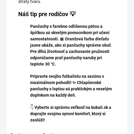
straty tvaru.
Náš tip pre rodičov 💡
Pančuchy s farebne odlíšenou pätou a
špičkou sú skvelým pomocníkom pri učení
samostatnosti. 🎀 Oranžová farba dieťaťu
jasne ukáže, ako si pančuchy správne obuť.
Pre dlhú životnosť a zachovanie pružnosti
odporúčame prať pančuchy naruby pri
teplote 30 °C.
Pripravte svojho futbalistu na sezónu v
maximálnom pohodlí! ✨ Chlapčenské
pančuchy s loptou sú praktickým a veselým
doplnkom na každý deň.
👇
Vyberte si správnu veľkosť na kukali.sk a
doprajte svojmu synovi komfort, ktorý si
zaslúži!