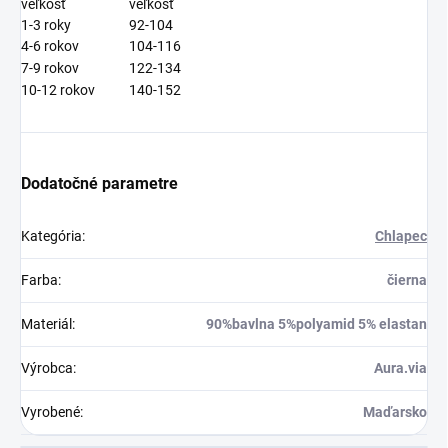
veľkosť
veľkosť
1-3 roky
92-104
4-6 rokov
104-116
7-9 rokov
122-134
10-12 rokov
140-152
Dodatočné parametre
Kategória
:
Chlapec
Farba
:
čierna
Materiál
:
90%bavlna 5%polyamid 5% elastan
Výrobca
:
Aura.via
Vyrobené
:
Maďarsko