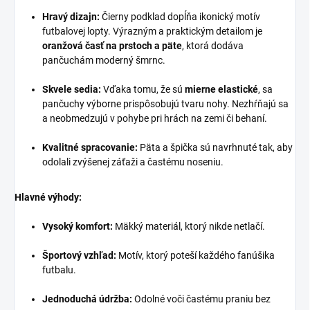
Hravý dizajn:
Čierny podklad dopĺňa ikonický motív
futbalovej lopty. Výrazným a praktickým detailom je
oranžová časť na prstoch a päte
, ktorá dodáva
pančuchám moderný šmrnc.
Skvele sedia:
Vďaka tomu, že sú
mierne elastické
, sa
pančuchy výborne prispôsobujú tvaru nohy. Nezhŕňajú sa
a neobmedzujú v pohybe pri hrách na zemi či behaní.
Kvalitné spracovanie:
Päta a špička sú navrhnuté tak, aby
odolali zvýšenej záťaži a častému noseniu.
Hlavné výhody:
Vysoký komfort:
Mäkký materiál, ktorý nikde netlačí.
Športový vzhľad:
Motív, ktorý poteší každého fanúšika
futbalu.
Jednoduchá údržba:
Odolné voči častému praniu bez