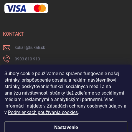
KONTAKT
kukali
@
kukali.sk
0903 810 913
0903 810 913
Súbory cookie používame na správne fungovanie našej
stránky, prispôsobenie obsahu a reklám návštevníkovi
Nenechajte si ujsť novinky a sledujte nás na FB
stránky, poskytovanie funkcií sociálnych médií a na
analýzu návštevnosti stránky tiež zdieľame so sociálnymi
kukalishop
médiami, reklamnými a analytickými partnermi. Viac
informácií nájdete v
Zásadách ochrany osobných údajov
a
v
Podmienkach používania cookies
.
Nastavenie