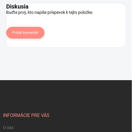
Diskusia
Buďte prvý, kto napíše príspevok k tejto položke.
Pridať komentár
Z
á
p
ä
t
i
INFORMÁCIE PRE VÁS
e
O nás