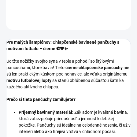
DETAILNÉ INFORMÁCIE
OPÝTAŤ SA
Pre malých šampiónov: Chlapčenské bavlnené pančuchy s
motívom futbalu – čierne ⚽🧡✨
Udržte nožičky svojho syna v teple a pohodlí so štýlovými
pančuchami, ktoré bavia! Tieto
čierne chlapčenské pančuchy
nie
sú len praktickým kúskom pod nohavice, ale vďaka originálnemu
motívu futbalovej lopty
sa stanú obľúbenou súčasťou šatníka
každého aktívneho chlapca.
Prečo si tieto pančuchy zamilujete?
Príjemný bavlnený materiál:
Základom je kvalitná bavlna,
ktorá zabezpečuje priedušnosť a jemnosť k detskej
pokožke. Pančuchy sú ideálne na celodenné nosenie, či už v
interiéri alebo ako hrejivá vrstva v chladnom počasí.