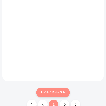
(1 KS)
Dievčenské legíny s
vysokým pásom
tmavo sivé
€11,80
€9,59 bez DPH
Elastické legíny , veľmi
príjemný hladký materiál .
Načítať 15 ďalších
1
2
5