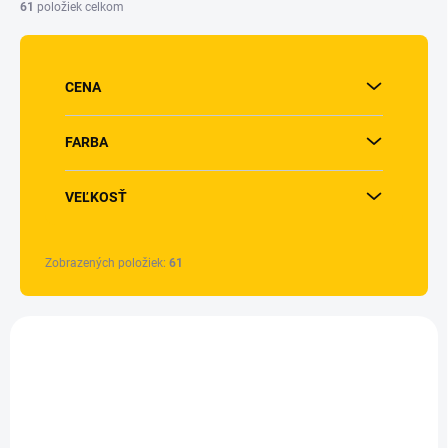
i
61
položiek celkom
e
p
r
o
CENA
d
u
FARBA
k
t
o
VEĽKOSŤ
v
Zobrazených položiek:
61
V
ý
p
i
s
p