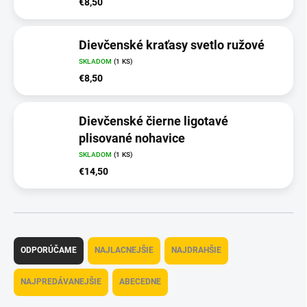
€8,50
Dievčenské kraťasy svetlo ružové
SKLADOM
(1 KS)
€8,50
Dievčenské čierne ligotavé
plisované nohavice
SKLADOM
(1 KS)
€14,50
R
a
ODPORÚČAME
NAJLACNEJŠIE
NAJDRAHŠIE
d
e
NAJPREDÁVANEJŠIE
ABECEDNE
n