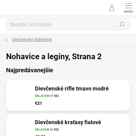
Prejsť
na
obsah
Hľadať
Dievčenské oblečenie
Nohavice a legíny
, Strana 2
Najpredávanejšie
Dievčenské rifle tmavo modré
SKLADOM
(1 KS)
€21
Dievčenské kraťasy fialové
SKLADOM
(1 KS)