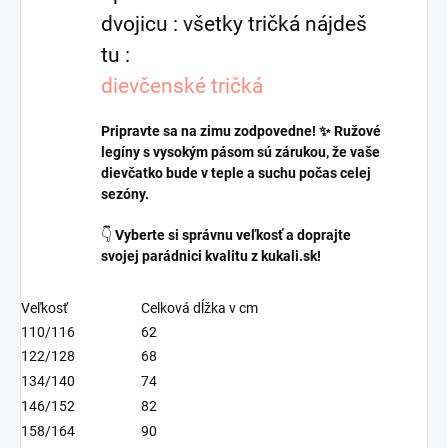
dvojicu : všetky tričká nájdeš
tu :
dievčenské tričká
Pripravte sa na zimu zodpovedne! ✨ Ružové
legíny s vysokým pásom sú zárukou, že vaše
dievčatko bude v teple a suchu počas celej
sezóny.
👇
Vyberte si správnu veľkosť a doprajte
svojej parádnici kvalitu z kukali.sk!
Veľkosť
Celková dĺžka v cm
110/116
62
122/128
68
134/140
74
146/152
82
158/164
90