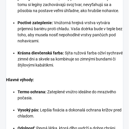
tomu si legíny zachovávajú svoj tvar, nevyťahujú sa a
pôsobia na postave veľmi úhľadne, ako hrubšie nohavice.
Poctivé zateplenie:
Vnútorná hrejivá vrstva vytvára
príjemnú bariéru proti chladu. Vaša dcérka bude v teple bez
toho, aby musela nosiť nepohodlné vrstvy pančúch pod
nohavicami.
Krásna dievčenská farba:
Sýta ružová farba oživí sychravé
zimné dni a skvele sa kombinuje so zimnými bundami či
štýlovými kabátikmi.
Hlavné výhody:
Termo ochrana:
Zateplené vnútro ideálne do mrazivého
počasia.
Vysoký pás:
Lepšia fixácia a dokonalá ochrana krížov pred
chladom.
Odolnosť:
Pevná látka, ktorá dlho vydrží a dobre chráni