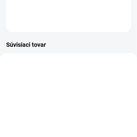
DETAILNÉ INFORMÁCIE
OPÝTAŤ SA
Súvisiaci tovar