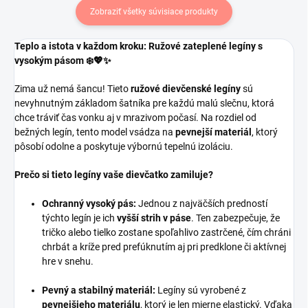
Zobraziť všetky súvisiace produkty
Teplo a istota v každom kroku: Ružové zateplené legíny s
vysokým pásom ❄️💖✨
Zima už nemá šancu! Tieto
ružové dievčenské legíny
sú
nevyhnutným základom šatníka pre každú malú slečnu, ktorá
chce tráviť čas vonku aj v mrazivom počasí. Na rozdiel od
bežných legín, tento model vsádza na
pevnejší materiál
, ktorý
pôsobí odolne a poskytuje výbornú tepelnú izoláciu.
Prečo si tieto legíny vaše dievčatko zamiluje?
Ochranný vysoký pás:
Jednou z najväčších predností
týchto legín je ich
vyšší strih v páse
. Ten zabezpečuje, že
tričko alebo tielko zostane spoľahlivo zastrčené, čím chráni
chrbát a kríže pred prefúknutím aj pri predklone či aktívnej
hre v snehu.
Pevný a stabilný materiál:
Legíny sú vyrobené z
pevnejšieho materiálu
, ktorý je len mierne elastický. Vďaka