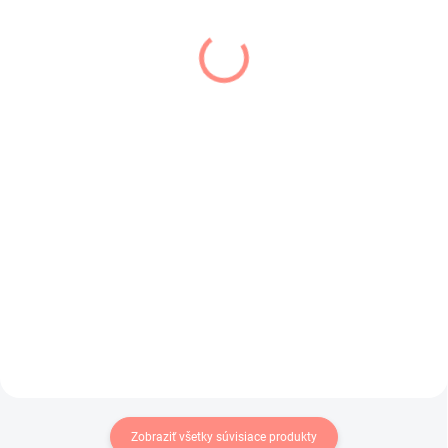
SKLADOM
SKLADOM
(1 KS)
(2 KS)
Dievčenské
Detské pančuchy na
podkolienky s
traky fialové
mašličkou ružové
€10,90
€5
€8,86 bez DPH
€4,07 bez DPH
Klasické detské pančuchy na
traky v svetlo fialovej farbe .
Dievčenské podkolienky v ružovej
farbe s mašličkou.
Zobraziť všetky súvisiace produkty