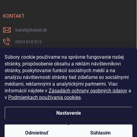
KONTAKT
kukali
@
kukali.sk
0903 810 913
0903 810 913
Súbory cookie používame na správne fungovanie našej
stránky, prispôsobenie obsahu a reklám návštevníkovi
Nenechajte si ujsť novinky a sledujte nás na FB
stránky, poskytovanie funkcií sociálnych médií a na
analýzu návštevnosti stránky tiež zdieľame so sociálnymi
kukalishop
médiami, reklamnými a analytickými partnermi. Viac
informácií nájdete v
Zásadách ochrany osobných údajov
a
v
Podmienkach používania cookies
.
Nastavenie
Copyright 2026
www.kukali.sk
. Všetky práva vyhradené.
Upraviť nastavenie
cookies
Odmietnuť
Súhlasím