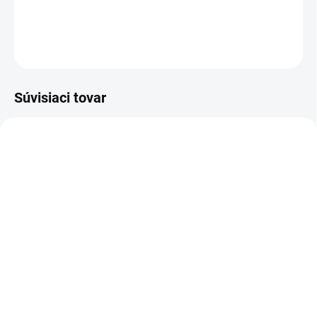
DETAILNÉ INFORMÁCIE
OPÝTAŤ SA
Súvisiaci tovar