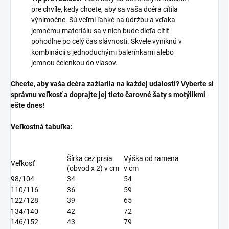
pre chvíle, kedy chcete, aby sa vaša dcéra cítila
výnimočne. Sú veľmi ľahké na údržbu a vďaka
jemnému materiálu sa v nich bude dieťa cítiť
pohodlne po celý čas slávnosti. Skvele vyniknú v
kombinácii s jednoduchými balerínkami alebo
jemnou čelenkou do vlasov.
Chcete, aby vaša dcéra zažiarila na každej udalosti? Vyberte si
správnu veľkosť a doprajte jej tieto čarovné šaty s motýlikmi
ešte dnes!
Veľkostná tabuľka:
Šírka cez prsia
Výška od ramena
Veľkosť
(obvod x 2) v cm
v cm
98/104
34
54
110/116
36
59
122/128
39
65
134/140
42
72
146/152
43
79