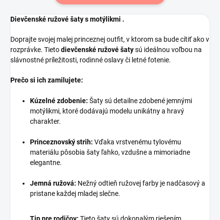
Dievčenské ružové šaty s motýlikmi .
Doprajte svojej malej princeznej outfit, v ktorom sa bude cítiť ako v
rozprávke. Tieto
dievčenské ružové šaty
sú ideálnou voľbou na
slávnostné príležitosti, rodinné oslavy či letné fotenie.
Prečo si ich zamilujete:
Kúzelné zdobenie:
Šaty sú detailne zdobené jemnými
motýlikmi, ktoré dodávajú modelu unikátny a hravý
charakter.
Princeznovský strih:
Vďaka vrstvenému tylovému
materiálu pôsobia šaty ľahko, vzdušne a mimoriadne
elegantne.
Jemná ružová:
Nežný odtieň ružovej farby je nadčasový a
pristane každej mladej slečne.
Tip pre rodičov:
Tieto šaty sú dokonalým riešením