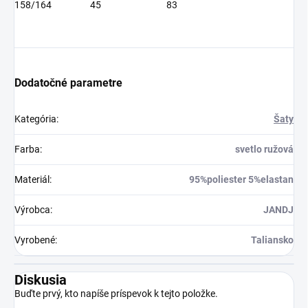
158/164
45
83
Dodatočné parametre
Kategória
:
Šaty
Farba
:
svetlo ružová
Materiál
:
95%poliester 5%elastan
Výrobca
:
JANDJ
Vyrobené
:
Taliansko
Diskusia
Buďte prvý, kto napíše príspevok k tejto položke.