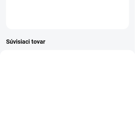
DETAILNÉ INFORMÁCIE
OPÝTAŤ SA
Súvisiaci tovar