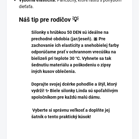
dieťaťa.
Náš tip pre rodičov 💡
Silonky s hrúbkou 50 DEN sú ideálne na
prechodné obdobia (jar/jeseň). 🎀 Pre
zachovanie ich elasticity a snehobielej farby
odporúčame prať v ochrannom vrecúšku na
bielizeň pri teplote 30 °C. Vyhnete sa tak
šednutiu materiálu a poškodeniu o zipsy
iných kusov oblečenia.
Doprajte svojej dcérke pohodlie a štýl, ktorý
vydrží! ✨ Biele silonky Linda sú spoľahlivým
spoločníkom pre každú malú dámu.
Vyberte si správnu veľkosť a doplňte jej
šatník o tento praktický kúsok!