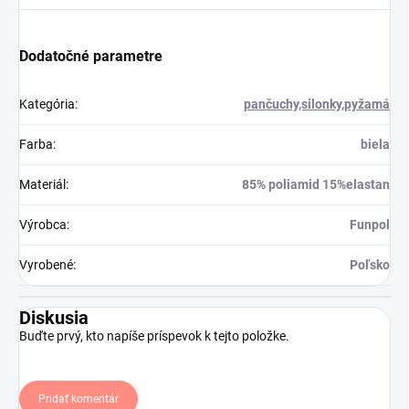
Dodatočné parametre
Kategória
:
pančuchy,silonky,pyžamá
Farba
:
biela
Materiál
:
85% poliamid 15%elastan
Výrobca
:
Funpol
Vyrobené
:
Poľsko
Diskusia
Buďte prvý, kto napíše príspevok k tejto položke.
Pridať komentár