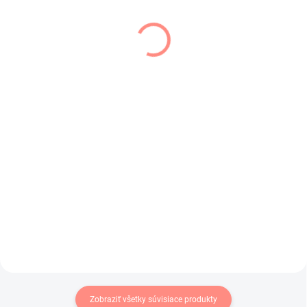
SKLADOM
SKLADOM
(1 KS)
(1 KS)
Dievčenské šaty
Dievčenské šaty
Motýľ biele
svetlo ružové Izabela
€16
€17,50
€13,01 bez DPH
€14,23 bez DPH
Dievčenské šaty s motýlikmi v
Dievčenské balónové šaty v
bielej farbe .
svetlunko ružovej farbe .
Zobraziť všetky súvisiace produkty