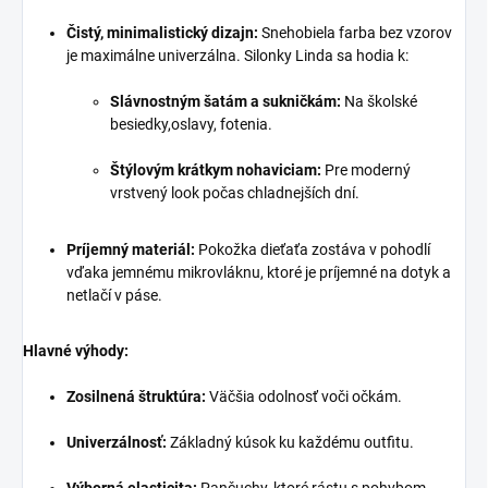
Čistý, minimalistický dizajn:
Snehobiela farba bez vzorov
je maximálne univerzálna. Silonky Linda sa hodia k:
Slávnostným šatám a sukničkám:
Na školské
besiedky,oslavy, fotenia.
Štýlovým krátkym nohaviciam:
Pre moderný
vrstvený look počas chladnejších dní.
Príjemný materiál:
Pokožka dieťaťa zostáva v pohodlí
vďaka jemnému mikrovláknu, ktoré je príjemné na dotyk a
netlačí v páse.
Hlavné výhody:
Zosilnená štruktúra:
Väčšia odolnosť voči očkám.
Univerzálnosť:
Základný kúsok ku každému outfitu.
Výborná elasticita:
Pančuchy, ktoré rástu s pohybom