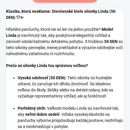
Klasika, ktorá nesklame: Dievčenské biele silonky Linda (50
DEN) 🤍✨
Hľadáte pančuchy, ktoré nie sú len na jedno použitie?
Model
Linda
je navrhnutý tak, aby poskytoval elegantný vzhľad a
zároveň odolal bežnému detskému pohybu. S hrúbkou
50 DEN
sú
tieto silonky pevnejšie, menej priehľadné a výrazne odolnejšie voči
náhodnému zatiahnutiu či roztrhnutiu.
Prečo sú silonky Linda tou správnou voľbou?
Vysoká odolnosť (50 DEN):
Tieto silonky sú hustejšie
utkané, čo zaručuje ich dlhšiu životnosť. Sú ideálnou
voľbou do školy, škôlky alebo na detské oslavy, kde sa
vyžaduje reprezentatívny vzhľad, ale aj funkčnosť.
Perfektný strih:
Veľkosti modelu Linda sú navrhnuté tak,
aby
veľmi dobre sedeli
. Vďaka vysokej elasticite sa
pančuchy výborne prispôsobujú každej postave, nezhŕňajú
sa a neobmedzujú v pohybe.