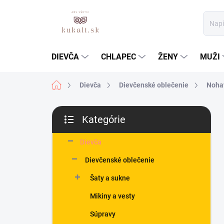
Prejsť
na
obsah
DIEVČA
CHLAPEC
ŽENY
MUŽI
Domov
Dievča
Dievčenské oblečenie
Nohav
B
Kategórie
o
Preskočiť
č
kategórie
n
Dievča
ý
Dievčenské oblečenie
p
a
Šaty a sukne
n
Mikiny a vesty
e
l
Súpravy