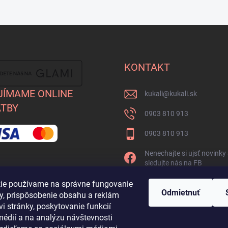
KONTAKT
JÍMAME ONLINE
kukali
@
kukali.sk
TBY
0903 810 913
0903 810 913
Nenechajte si ujsť novinky
sledujte nás na FB
kukalishop
ie používame na správne fungovanie
Odmietnuť
ky, prispôsobenie obsahu a reklám
i stránky, poskytovanie funkcií
médií a na analýzu návštevnosti