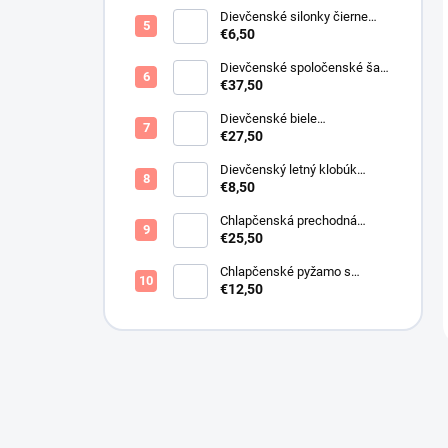
Dievčenské silonky čierne
Lurex
€6,50
Dievčenské spoločenské šaty
s bolerkom jemno ružové
€37,50
Dievčenské biele
spoločenské šaty s bolerkom
€27,50
Dievčenský letný klobúk
krémový s perličkami
€8,50
Chlapčenská prechodná
obojstranná bunda khaki
€25,50
Chlapčenské pyžamo s
lietadlami.
€12,50