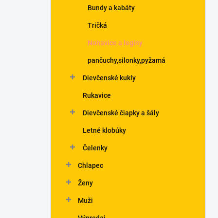
Bundy a kabáty
Tričká
Nohavice a legíny
pančuchy,silonky,pyžamá
Dievčenské kukly
Rukavice
Dievčenské čiapky a šály
Letné klobúky
Čelenky
Chlapec
Ženy
Muži