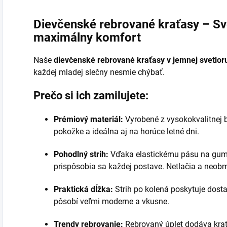
Dievčenské rebrované kraťasy – Sv
maximálny komfort
Naše
dievčenské rebrované kraťasy v jemnej svetlor
každej mladej slečny nesmie chýbať.
Prečo si ich zamilujete:
Prémiový materiál:
Vyrobené z vysokokvalitnej b
pokožke a ideálna aj na horúce letné dni.
Pohodlný strih:
Vďaka elastickému pásu na gumu
prispôsobia sa každej postave. Netlačia a neobm
Praktická dĺžka:
Strih po kolená poskytuje dosta
pôsobí veľmi moderne a vkusne.
Trendy rebrovanie:
Rebrovaný úplet dodáva krať