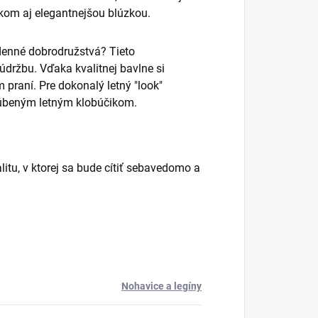
čkom aj elegantnejšou blúzkou.
odenné dobrodružstvá? Tieto
držbu. Vďaka kvalitnej bavlne si
 praní. Pre dokonalý letný "look"
ľúbeným letným klobúčikom.
litu, v ktorej sa bude cítiť sebavedomo a
Nohavice a legíny