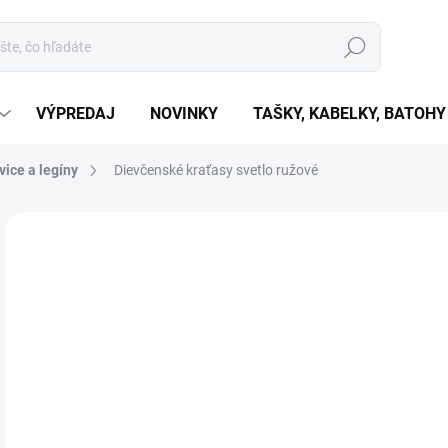
Hľadať
VÝPREDAJ
NOVINKY
TAŠKY, KABELKY, BATOHY
ice a legíny
Dievčenské kraťasy svetlo ružové
Neohodnotené
Podrobnosti hodnotenia
€8
€6,
Jedn
ZVO
cena
VAR
MÔŽ
MOŽ