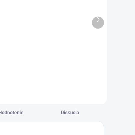
abrina
malinová
€19
€29,50
Ďalší
15,45 bez DPH
€23,98 bez DPH
produkt
enká dievčenská
Macková mikina s
esta na prechodné
ušami v malinovej
bdobie s
farbe .
apucňou.
Hodnotenie
Diskusia