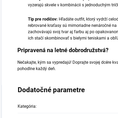
vyzerajú skvele v kombinácii s jednoduchým tri
Tip pre rodičov:
Hľadáte outfit, ktorý vydrží cel
rebrované kraťasy sú mimoriadne nenáročné na ú
zachovávajú svoj tvar aj farbu aj po opakovanom
ich stačí skombinovať s bielymi teniskami a ob
Pripravená na letné dobrodružstvá?
Nečakajte, kým sa vypredajú! Doprajte svojej dcére kva
pohodlne každý deň.
Dodatočné parametre
Kategória
: