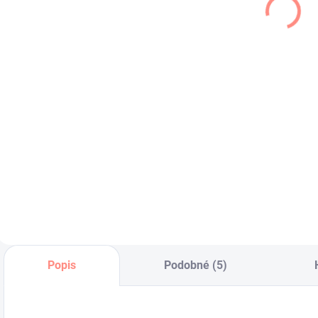
svetlo modrá
modrá
S
€29,50
€29,50
€23,98 bez DPH
€23,98 bez DPH
€
Macková mikina s
Mikina s "macko"
T
ušami v svetlo
ušami .Zateplená
v
modrej farbe pre
česanou bavlnou .
o
chlapcov aj
k
dievčatá.
Popis
Podobné (5)