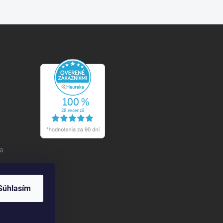
 a
Súhlasím