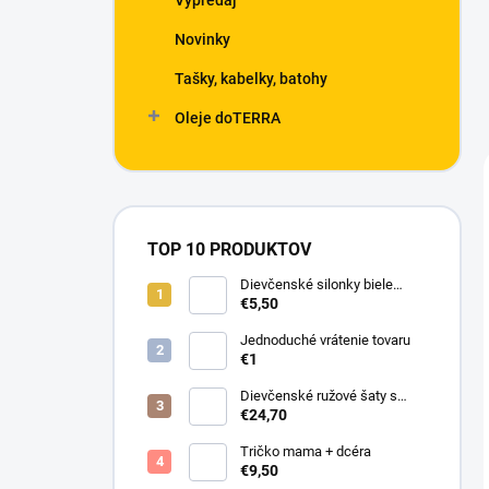
Výpredaj
Novinky
Tašky, kabelky, batohy
Oleje doTERRA
TOP 10 PRODUKTOV
Dievčenské silonky biele
Linda
€5,50
Jednoduché vrátenie tovaru
€1
Dievčenské ružové šaty s
motýlikmi
€24,70
Tričko mama + dcéra
€9,50