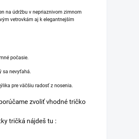
elen na údržbu v nepriaznivom zimnom
ovým vetrovkám aj k elegantnejším
imné počasie.
rý sa nevyťahá.
ika pre väčšiu radosť z nosenia.
porúčame zvoliť vhodné tričko
ky tričká nájdeš tu :