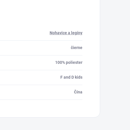
Nohavice a legíny
čierne
100% poliester
F and D kids
Čína