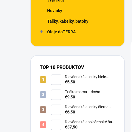
Výpredaj
Novinky
Tašky, kabelky, batohy
Oleje doTERRA
TOP 10 PRODUKTOV
Dievčenské silonky biele
Linda
€5,50
Tričko mama + dcéra
€9,50
Dievčenské silonky čierne
Lurex
€6,50
Dievčenské spoločenské šaty
s bolerkom jemno ružové
€37,50