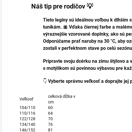
Náš tip pre rodičov 💡
Tieto legíny sú ideálnou voľbou k dlhším
tunikám. 🎀 Vďaka čiernej farbe a malému
výraznejšie vzorované doplnky, ako sú pes
Odporúčame prať naruby na 30 °C, aby oz
zostali v perfektnom stave po celú sezónu
Pripravte svoju dcérku na zimu štýlovo a v
s motýlikom sú povinnou výbavou pre ka
👇
Vyberte správnu veľkosť a doprajte jej p
celková dĺžka v
Veľkosť
cm
104/110
60
110/116
64
122/128
70
134/140
76
146/152
81