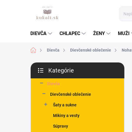
Prejsť
na
obsah
DIEVČA
CHLAPEC
ŽENY
MUŽI
Domov
Dievča
Dievčenské oblečenie
Nohav
B
Kategórie
o
Preskočiť
č
kategórie
n
Dievča
ý
Dievčenské oblečenie
p
a
Šaty a sukne
n
Mikiny a vesty
e
l
Súpravy