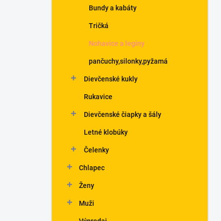
Bundy a kabáty
Tričká
Nohavice a legíny
pančuchy,silonky,pyžamá
Dievčenské kukly
Rukavice
Dievčenské čiapky a šály
Letné klobúky
Čelenky
Chlapec
Ženy
Muži