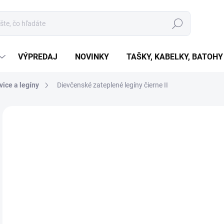
Hľadať
VÝPREDAJ
NOVINKY
TAŠKY, KABELKY, BATOHY
ice a legíny
Dievčenské zateplené legíny čierne II
Neohodnotené
Podrobnosti hodnotenia
€9
€7,
Jedn
ZVO
cena
VAR
MÔŽ
MOŽ