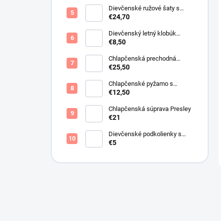
Dievčenské ružové šaty s
motýlikmi
€24,70
Dievčenský letný klobúk
krémový s perličkami
€8,50
Chlapčenská prechodná
obojstranná bunda khaki
€25,50
Chlapčenské pyžamo s
lietadlami.
€12,50
Chlapčenská súprava Presley
€21
Dievčenské podkolienky s
mašličkou ružové
€5