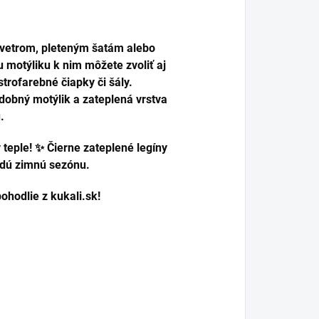
 svetrom, pleteným šatám alebo
 motýliku k nim môžete zvoliť aj
trofarebné čiapky či šály.
dobný motýlik a zateplená vrstva
.
 teple! ✨ Čierne zateplené legíny
ždú zimnú sezónu.
ohodlie z kukali.sk!