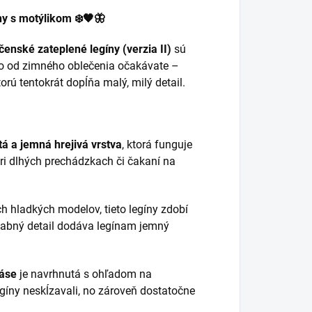
ny s motýlikom ❄️🖤🦋
čenské zateplené legíny (verzia II)
sú
 čo od zimného oblečenia očakávate –
orú tentokrát dopĺňa malý, milý detail.
tá a jemná hrejivá vrstva
, ktorá funguje
 pri dlhých prechádzkach či čakaní na
h hladkých modelov, tieto legíny zdobí
vabný detail dodáva legínam jemný
áse
je navrhnutá s ohľadom na
gíny neskĺzavali, no zároveň dostatočne