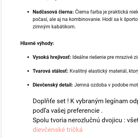
Nadčasová čierna:
Čierna farba je praktická ni
počasí, ale aj na kombinovanie. Hodí sa k šport
zimným kabátikom.
Hlavné výhody:
Vysoká hrejivosť:
Ideálne riešenie pre mrazivé z
Tvarová stálosť:
Kvalitný elastický materiál, kto
Dievčenský detail:
Jemná ozdoba v podobe motýl
Doplňťe set ! K vybraným legínam od
podľa vašej preferencie .
Spolu tvoria nerozlučnú dvojicu : všet
dievčenské tričká