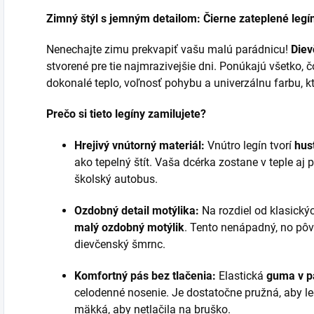
Zimný štýl s jemným detailom: Čierne zateplené legí
Nenechajte zimu prekvapiť vašu malú parádnicu!
Diev
stvorené pre tie najmrazivejšie dni. Ponúkajú všetko,
dokonalé teplo, voľnosť pohybu a univerzálnu farbu, kt
Prečo si tieto legíny zamilujete?
Hrejivý vnútorný materiál:
Vnútro legín tvorí
hus
ako tepelný štít. Vaša dcérka zostane v teple aj
školský autobus.
Ozdobný detail motýlika:
Na rozdiel od klasickýc
malý ozdobný motýlik
. Tento nenápadný, no pô
dievčenský šmrnc.
Komfortný pás bez tlačenia:
Elastická
guma v p
celodenné nosenie. Je dostatočne pružná, aby le
mäkká, aby netlačila na bruško.