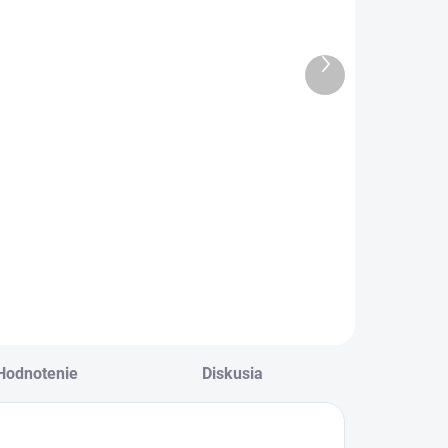
Today
svetlo ružová
€15
€29,50
Ďalší
12,20 bez DPH
€23,98 bez DPH
produkt
ievčenská mikina
Macková mikina s
 košeľovým lemom
ušami v svetlunko
 čiernej farbe .
ružovej farbe .
Hodnotenie
Diskusia