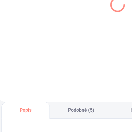
ružový
Alior
€18,90
€17,50
€15,37 bez DPH
€14,23 bez DPH
€
Nádherný
Farebná detská
D
dievčenský svetrík s
mikina vhodná pre
s
mašličkami na
chlapca aj pre
v
rukávoch .
dievča .
Popis
Podobné (5)