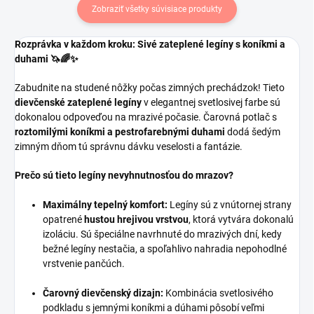
Zobraziť všetky súvisiace produkty
Rozprávka v každom kroku: Sivé zateplené legíny s koníkmi a
duhami 🦄🌈✨
Zabudnite na studené nôžky počas zimných prechádzok! Tieto
dievčenské zateplené legíny
v elegantnej svetlosivej farbe sú
dokonalou odpoveďou na mrazivé počasie. Čarovná potlač s
roztomilými koníkmi a pestrofarebnými duhami
dodá šedým
zimným dňom tú správnu dávku veselosti a fantázie.
Prečo sú tieto legíny nevyhnutnosťou do mrazov?
Maximálny tepelný komfort:
Legíny sú z vnútornej strany
opatrené
hustou hrejivou vrstvou
, ktorá vytvára dokonalú
izoláciu. Sú špeciálne navrhnuté do mrazivých dní, kedy
bežné legíny nestačia, a spoľahlivo nahradia nepohodlné
vrstvenie pančúch.
Čarovný dievčenský dizajn:
Kombinácia svetlosivého
podkladu s jemnými koníkmi a dúhami pôsobí veľmi