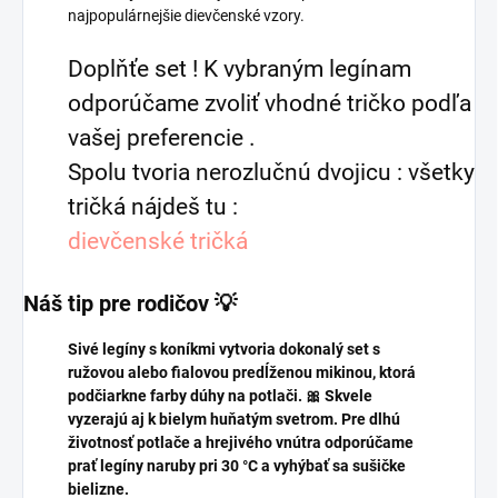
najpopulárnejšie dievčenské vzory.
Doplňťe set ! K vybraným legínam
odporúčame zvoliť vhodné tričko podľa
vašej preferencie .
Spolu tvoria nerozlučnú dvojicu : všetky
tričká nájdeš tu :
dievčenské tričká
Náš tip pre rodičov 💡
Sivé legíny s koníkmi vytvoria dokonalý set s
ružovou alebo fialovou predĺženou mikinou, ktorá
podčiarkne farby dúhy na potlači. 🎀 Skvele
vyzerajú aj k bielym huňatým svetrom. Pre dlhú
životnosť potlače a hrejivého vnútra odporúčame
prať legíny naruby pri 30 °C a vyhýbať sa sušičke
bielizne.