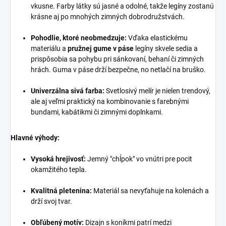
vkusne. Farby látky sú jasné a odolné, takže legíny zostanú
krásne aj po mnohých zimných dobrodružstvách.
Pohodlie, ktoré neobmedzuje:
Vďaka elastickému
materiálu a
pružnej gume v páse
legíny skvele sedia a
prispôsobia sa pohybu pri sánkovaní, behaní či zimných
hrách. Guma v páse drží bezpečne, no netlačí na bruško.
Univerzálna sivá farba:
Svetlosivý melír je nielen trendový,
ale aj veľmi praktický na kombinovanie s farebnými
bundami, kabátikmi či zimnými doplnkami.
Hlavné výhody:
Vysoká hrejivosť:
Jemný "chĺpok" vo vnútri pre pocit
okamžitého tepla.
Kvalitná pletenina:
Materiál sa nevyťahuje na kolenách a
drží svoj tvar.
Obľúbený motív:
Dizajn s koníkmi patrí medzi