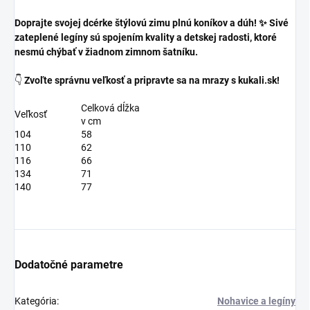
Doprajte svojej dcérke štýlovú zimu plnú koníkov a dúh! ✨ Sivé
zateplené legíny sú spojením kvality a detskej radosti, ktoré
nesmú chýbať v žiadnom zimnom šatníku.
👇
Zvoľte správnu veľkosť a pripravte sa na mrazy s kukali.sk!
Celková dĺžka
Veľkosť
v cm
104
58
110
62
116
66
134
71
140
77
Dodatočné parametre
Kategória
:
Nohavice a legíny