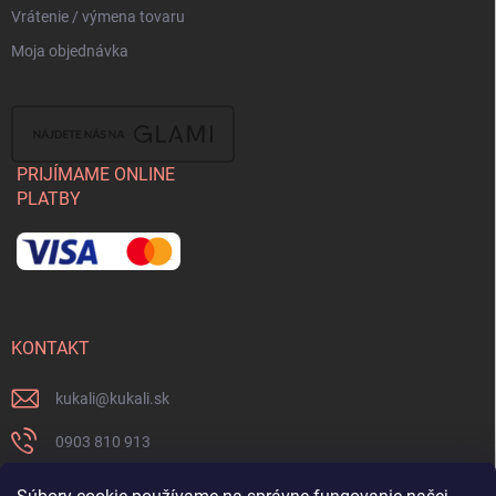
Vrátenie / výmena tovaru
Moja objednávka
PRIJÍMAME ONLINE
PLATBY
KONTAKT
kukali
@
kukali.sk
0903 810 913
0903 810 913