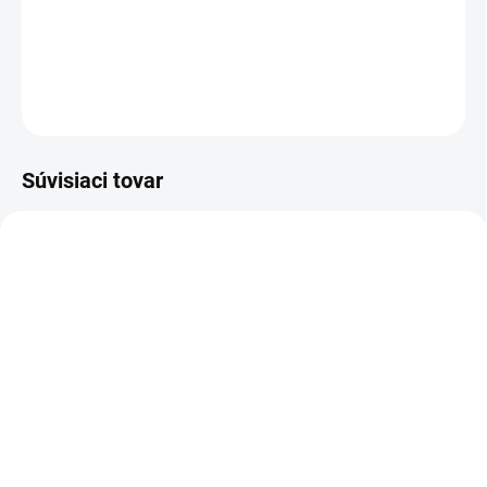
Zateplené dievčenské legíny s koníkmi a dúhami sivé.
DETAILNÉ INFORMÁCIE
OPÝTAŤ SA
Súvisiaci tovar