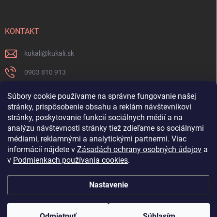
KONTAKT
kukali
@
kukali.sk
0903 810 913
0903 810 913
Súbory cookie používame na správne fungovanie našej
stránky, prispôsobenie obsahu a reklám návštevníkovi
Nenechajte si ujsť novinky a sledujte nás na FB
stránky, poskytovanie funkcií sociálnych médií a na
analýzu návštevnosti stránky tiež zdieľame so sociálnymi
kukalishop
médiami, reklamnými a analytickými partnermi. Viac
informácií nájdete v
Zásadách ochrany osobných údajov
a
v
Podmienkach používania cookies
.
Nastavenie
Copyright 2026
www.kukali.sk
. Všetky práva vyhradené.
Upraviť nastavenie
cookies
Odmietnuť
Súhlasím