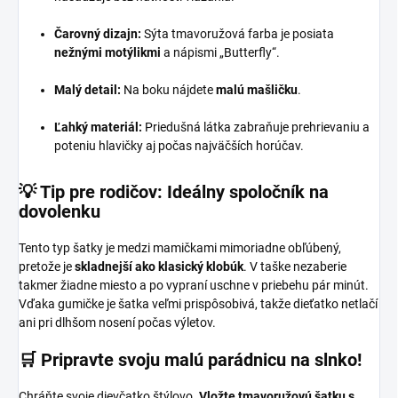
Čarovný dizajn:
Sýta tmavoružová farba je posiata
nežnými motýlikmi
a nápismi „Butterfly“.
Malý detail:
Na boku nájdete
malú mašličku
.
Ľahký materiál:
Priedušná látka zabraňuje prehrievaniu a
poteniu hlavičky aj počas najväčších horúčav.
💡 Tip pre rodičov: Ideálny spoločník na
dovolenku
Tento typ šatky je medzi mamičkami mimoriadne obľúbený,
pretože je
skladnejší ako klasický klobúk
. V taške nezaberie
takmer žiadne miesto a po vypraní uschne v priebehu pár minút.
Vďaka gumičke je šatka veľmi prispôsobivá, takže dieťatko netlačí
ani pri dlhšom nosení počas výletov.
🛒 Pripravte svoju malú parádnicu na slnko!
Chráňte svoje dievčatko štýlovo.
Vložte tmavoružovú šatku s