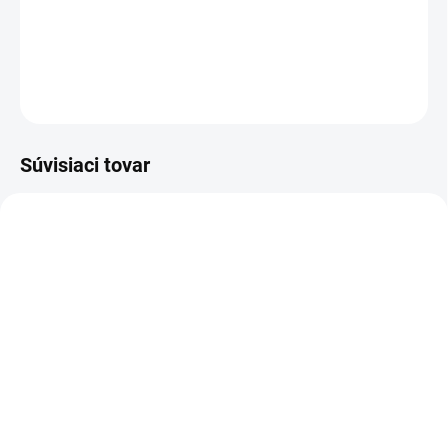
Letná šatka pre dievčatá v tmavo ružovej farbe s motýlikmi.
DETAILNÉ INFORMÁCIE
OPÝTAŤ SA
Súvisiaci tovar