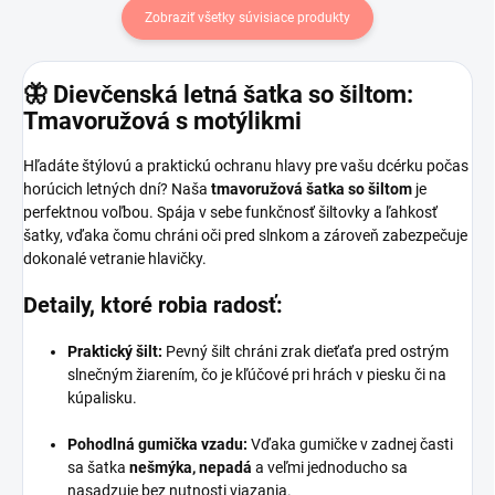
Zobraziť všetky súvisiace produkty
🦋 Dievčenská letná šatka so šiltom:
Tmavoružová s motýlikmi
Hľadáte štýlovú a praktickú ochranu hlavy pre vašu dcérku počas
horúcich letných dní? Naša
tmavoružová šatka so šiltom
je
perfektnou voľbou. Spája v sebe funkčnosť šiltovky a ľahkosť
šatky, vďaka čomu chráni oči pred slnkom a zároveň zabezpečuje
dokonalé vetranie hlavičky.
Detaily, ktoré robia radosť:
Praktický šilt:
Pevný šilt chráni zrak dieťaťa pred ostrým
slnečným žiarením, čo je kľúčové pri hrách v piesku či na
kúpalisku.
Pohodlná gumička vzadu:
Vďaka gumičke v zadnej časti
sa šatka
nešmýka, nepadá
a veľmi jednoducho sa
nasadzuje bez nutnosti viazania.