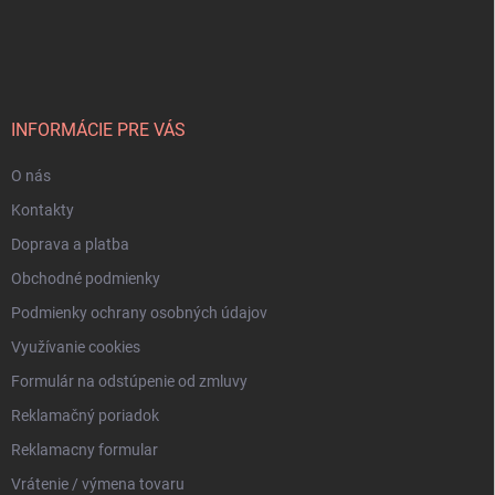
Z
á
p
ä
t
i
INFORMÁCIE PRE VÁS
e
O nás
Kontakty
Doprava a platba
Obchodné podmienky
Podmienky ochrany osobných údajov
Využívanie cookies
Formulár na odstúpenie od zmluvy
Reklamačný poriadok
Reklamacny formular
Vrátenie / výmena tovaru