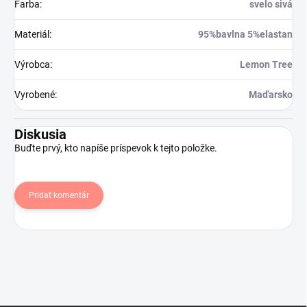
Farba
:
svelo sivá
Materiál
:
95%bavlna 5%elastan
Výrobca
:
Lemon Tree
Vyrobené
:
Maďarsko
Diskusia
Buďte prvý, kto napíše príspevok k tejto položke.
Pridať komentár