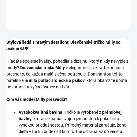
DETAILNÉ INFORMÁCIE
OPÝTAŤ SA
Štýlová šedá s hravým detailom: Dievčenské tričko Milly so
psíkmi 🐶💖
Hľadáte spojenie kvality, pohodlia a dizajnu, ktorý nikdy nevyjde z
módy?
Dievčenské tričko Milly
v elegantnej sivej farbe prináša
presne to, čo každá malá slečna potrebuje. Dominantou tohto
nátelníka je
milá potlač srdiečka a psíkov
, ktorá okamžite upúta
pozornosť a vyčarí úsmev na tvári.
Čím vás model Milly presvedčí?
Vysokokvalitná bavlna:
Tričko je vyrobené z
prémiovej
bavlny
, ktorá je známa svojou jemnosťou k pokožke a
vysokou priedušnosťou. Prírodný materiál zaručuje, že sa
dieťa v tričku bude cítiť komfortne od rána až do večera.