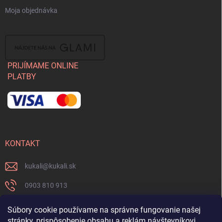
Moja objednávka
PRIJÍMAME ONLINE
PLATBY
KONTAKT
kukali
@
kukali.sk
0903 810 913
0903 810 913
Súbory cookie používame na správne fungovanie našej
stránky, prispôsobenie obsahu a reklám návštevníkovi