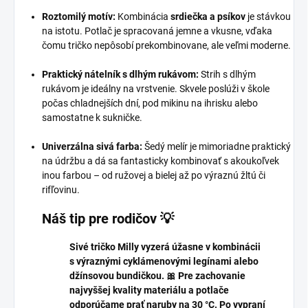
Roztomilý motív:
Kombinácia
srdiečka a psíkov
je stávkou
na istotu. Potlač je spracovaná jemne a vkusne, vďaka
čomu tričko nepôsobí prekombinovane, ale veľmi moderne.
Praktický nátelník s dlhým rukávom:
Strih s dlhým
rukávom je ideálny na vrstvenie. Skvele poslúži v škole
počas chladnejších dní, pod mikinu na ihrisku alebo
samostatne k sukničke.
Univerzálna sivá farba:
Šedý melír je mimoriadne praktický
na údržbu a dá sa fantasticky kombinovať s akoukoľvek
inou farbou – od ružovej a bielej až po výraznú žltú či
rifľovinu.
Náš tip pre rodičov 💡
Sivé tričko Milly vyzerá úžasne v kombinácii
s výraznými cyklámenovými legínami alebo
džínsovou bundičkou. 🎀 Pre zachovanie
najvyššej kvality materiálu a potlače
odporúčame prať naruby na 30 °C. Po vypraní