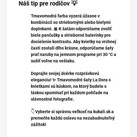
Náš tip pre rodičov 💡
Tmavomodrá farba vyzerá úžasne v
kombinácii so striebornými alebo bielymi
doplnkami. 🎀 K šatám odporúčame zvoliť
biele pančušky a strieborné balerínky pre
docielenie kontrastu. Aby kvietky na vrchnej
časti zostali dlho krásne, odporúčame šaty
prať naruby na jemnom programe pri 30 °C a
sušiť voľne na vešiaku.
Doprajte svojej dcérke rozprávkovú
eleganciu! ✨ Tmavomodré šaty La Dora s
kvietkami sú kúskom, na ktorý budete s
láskou spomínať pri každom pohľade na
slávnostné fotografie.
👇
Vyberte si správnu veľkosť na kukali.sk a
premeňte každú oslavu na nezabudnuteľný
zážitok!