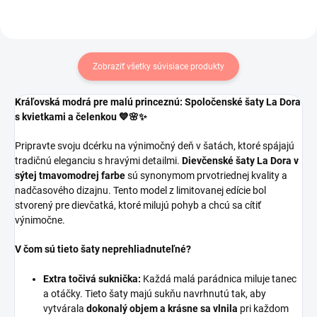
Zobraziť všetky súvisiace produkty
Kráľovská modrá pre malú princeznú: Spoločenské šaty La Dora
s kvietkami a čelenkou 💙🌸✨
Pripravte svoju dcérku na výnimočný deň v šatách, ktoré spájajú
tradičnú eleganciu s hravými detailmi.
Dievčenské šaty La Dora v
sýtej tmavomodrej farbe
sú synonymom prvotriednej kvality a
nadčasového dizajnu. Tento model z limitovanej edície bol
stvorený pre dievčatká, ktoré milujú pohyb a chcú sa cítiť
výnimočne.
V čom sú tieto šaty neprehliadnuteľné?
Extra točivá suknička:
Každá malá parádnica miluje tanec
a otáčky. Tieto šaty majú sukňu navrhnutú tak, aby
vytvárala
dokonalý objem a krásne sa vlnila
pri každom