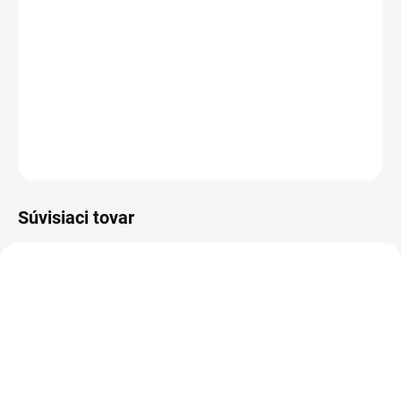
−
+
Pridať do košíka
Tmavomodré dievčenské spoločenské šaty doplnené čelenkou vo
farbe šiat.
DETAILNÉ INFORMÁCIE
OPÝTAŤ SA
Súvisiaci tovar