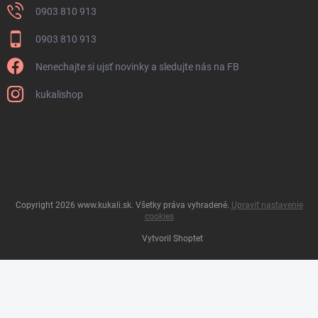
0903 810 913
0903 810 913
Nenechajte si ujsť novinky a sledujte nás na FB
kukalishop
Copyright 2026
www.kukali.sk
. Všetky práva vyhradené.
Upraviť nastavenie
cookies
Vytvoril Shoptet