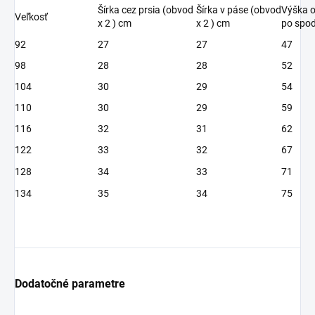
Šírka cez prsia (obvod
Šírka v páse (obvod
Výška 
Veľkosť
x 2 ) cm
x 2 ) cm
po spo
92
27
27
47
98
28
28
52
104
30
29
54
110
30
29
59
116
32
31
62
122
33
32
67
128
34
33
71
134
35
34
75
Dodatočné parametre