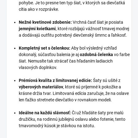
pohybe. Je to presne ten typ šiat, v ktorých sa dievčatká
cítia ako v rozprávke.
Nežné kvetinové zdobenie:
Vrchná časť šiat je posiata
jemnými kvietkami
, ktoré rozbíjajú vážnosť tmavej modrej
a dodávajú outfitu potrebný dievčenský šmrnc a ľahkosť.
Kompletný set s čelenkou:
Aby bol výsledný vzhľad
dokonalý, súčasťou balenia je aj
ozdobná čelenka
vo farbe
šiat. Nemusíte tak strácať čas hľadaním ladiacich
vlasových doplnkov.
Prémiová kvalita z limitovanej edície:
Šaty sú ušité z
výberových materiálov
, ktoré sú príjemné k pokožke a
krásne držia tvar. Limitovaná edícia zaručuje, že na oslave
len ťažko stretnete dievčatko v rovnakom modeli.
Ideálne na každú slávnosť:
Či už hľadáte šaty pre malú
družičku, na rodinnú jubilejnú oslavu alebo fotenie, tento
tmavomodrý kúsok je stávkou na istotu.