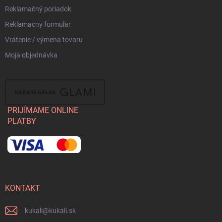
Reklamačný poriadok
Reklamacny formular
Vrátenie / výmena tovaru
Moja objednávka
PRIJÍMAME ONLINE
PLATBY
KONTAKT
kukali
@
kukali.sk