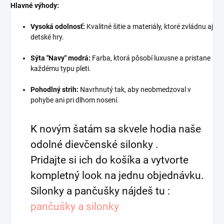
Hlavné výhody:
Vysoká odolnosť:
Kvalitné šitie a materiály, ktoré zvládnu aj
detské hry.
Sýta "Navy" modrá:
Farba, ktorá pôsobí luxusne a pristane
každému typu pleti.
Pohodlný strih:
Navrhnutý tak, aby neobmedzoval v
pohybe ani pri dlhom nosení.
K novým šatám sa skvele hodia naše
odolné dievčenské silonky .
Pridajte si ich do košíka a vytvorte
kompletný look na jednu objednávku.
Silonky a pančušky nájdeš tu :
pančušky a silonky