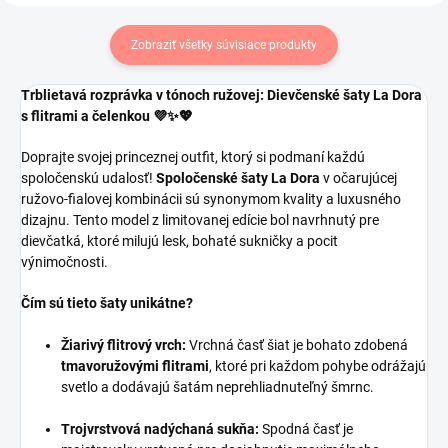
Zobraziť všetky súvisiace produkty
Trblietavá rozprávka v tónoch ružovej: Dievčenské šaty La Dora
s flitrami a čelenkou 💜✨💖
Doprajte svojej princeznej outfit, ktorý si podmaní každú
spoločenskú udalosť!
Spoločenské šaty La Dora
v očarujúcej
ružovo-fialovej kombinácii sú synonymom kvality a luxusného
dizajnu. Tento model z limitovanej edície bol navrhnutý pre
dievčatká, ktoré milujú lesk, bohaté sukničky a pocit
výnimočnosti.
Čím sú tieto šaty unikátne?
Žiarivý flitrový vrch:
Vrchná časť šiat je bohato zdobená
tmavoružovými flitrami
, ktoré pri každom pohybe odrážajú
svetlo a dodávajú šatám neprehliadnuteľný šmrnc.
Trojvrstvová nadýchaná sukňa:
Spodná časť je