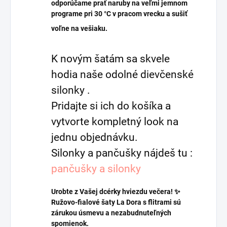
odporúčame prať naruby na veľmi jemnom
programe pri 30 °C v pracom vrecku a sušiť
voľne na vešiaku.
K novým šatám sa skvele
hodia naše odolné dievčenské
silonky .
Pridajte si ich do košíka a
vytvorte kompletný look na
jednu objednávku.
Silonky a pančušky nájdeš tu :
pančušky a silonky
Urobte z Vašej dcérky hviezdu večera! ✨
Ružovo-fialové šaty La Dora s flitrami sú
zárukou úsmevu a nezabudnuteľných
spomienok.