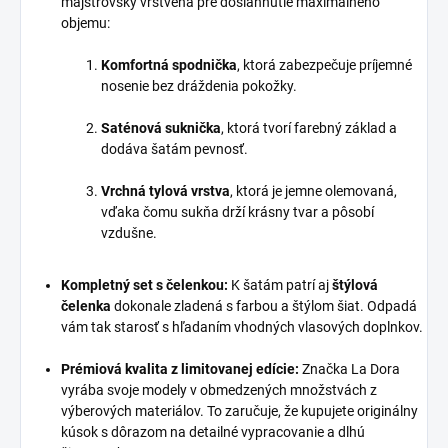
majstrovsky vrstvená pre dosiahnutie maximálneho
objemu:
Komfortná spodnička
, ktorá zabezpečuje príjemné
nosenie bez dráždenia pokožky.
Saténová suknička
, ktorá tvorí farebný základ a
dodáva šatám pevnosť.
Vrchná tylová vrstva
, ktorá je jemne olemovaná,
vďaka čomu sukňa drží krásny tvar a pôsobí
vzdušne.
Kompletný set s čelenkou:
K šatám patrí aj
štýlová
čelenka
dokonale zladená s farbou a štýlom šiat. Odpadá
vám tak starosť s hľadaním vhodných vlasových doplnkov.
Prémiová kvalita z limitovanej edície:
Značka La Dora
vyrába svoje modely v obmedzených množstvách z
výberových materiálov. To zaručuje, že kupujete originálny
kúsok s dôrazom na detailné vypracovanie a dlhú