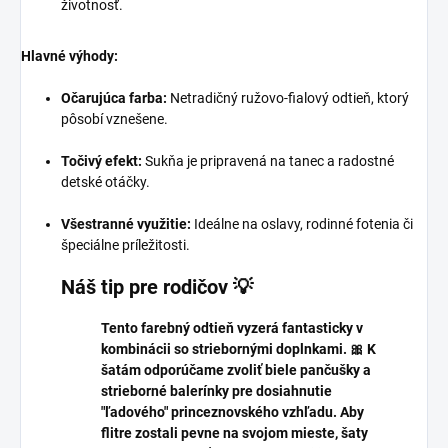
životnosť.
Hlavné výhody:
Očarujúca farba:
Netradičný ružovo-fialový odtieň, ktorý
pôsobí vznešene.
Točivý efekt:
Sukňa je pripravená na tanec a radostné
detské otáčky.
Všestranné využitie:
Ideálne na oslavy, rodinné fotenia či
špeciálne príležitosti.
Náš tip pre rodičov 💡
Tento farebný odtieň vyzerá fantasticky v
kombinácii so striebornými doplnkami. 🎀 K
šatám odporúčame zvoliť biele pančušky a
strieborné balerínky pre dosiahnutie
"ľadového" princeznovského vzhľadu. Aby
flitre zostali pevne na svojom mieste, šaty