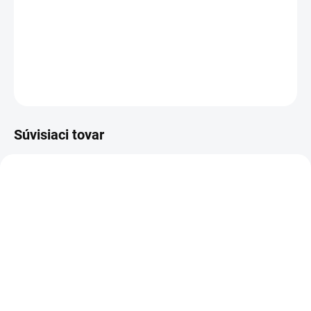
Ružové dievčenské spoločenské šaty s čelenkou vo farbe šiat .
DETAILNÉ INFORMÁCIE
OPÝTAŤ SA
Súvisiaci tovar
AKCIA