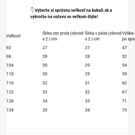
👇
Vyberte si správnu veľkosť na kukali.sk a
vykročte na oslavu vo veľkom štýle!
Šírka cez prsia (obvod
Šírka v páse (obvod
Výška
Veľkosť
x 2 ) cm
x 2 ) cm
po sp
92
27
27
47
98
28
28
52
104
30
29
54
110
30
29
59
116
32
31
62
122
33
32
67
128
34
33
71
134
35
34
75