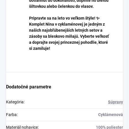
dotiahnuť do dokonalosti, doplňte ho bielou
šiltovkou alebo čelenkou do vlasov.
Pripravte sa na leto vo veľkom štýle! ✨
Komplet Nina v cyklaménovej je jedným z
našich najobľúbenejších letných setov a
zásoby sa bleskovo míňajú.
Vyberte veľkosť
a doprajte svojej princeznej pohodlie, ktoré
si zamiluje!
Dodatočné parametre
Kategória
:
Súpravy
Farba
:
Cyklámenová
Materiál nohavice
:
100% poliester