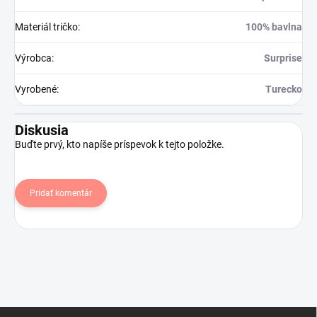
Materiál tričko
:
100% bavlna
Výrobca
:
Surprise
Vyrobené
:
Turecko
Diskusia
Buďte prvý, kto napíše príspevok k tejto položke.
Pridať komentár
Z