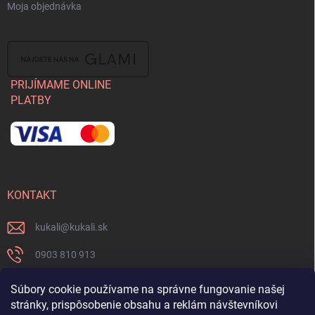
Moja objednávka
PRIJÍMAME ONLINE
PLATBY
KONTAKT
kukali
@
kukali.sk
0903 810 913
0903 810 913
Súbory cookie používame na správne fungovanie našej
stránky, prispôsobenie obsahu a reklám návštevníkovi
Nenechajte si ujsť novinky a sledujte nás na FB