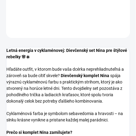
Letná dievčenská súprava v bielo cyklámenovej kombinácii.
DETAILNÉ INFORMÁCIE
OPÝTAŤ SA
Letná energia v cyklaménovej: Dievčenský set Nina pre štýlové
rebelky 🌸☀️
Hľadáte outfit, v ktorom bude vaša dcérka neprehliadnuteľná a
zároveň sa bude cítiť skvele?
Dievčenský komplet Nina
spája
výraznú cyklaménovú farbu s praktickým strihom, ktorý je ako
stvorený na horúce letné dni. Tento dvojdielny set pozostáva z
pohodlného trička a ladiacich kraťasov, ktoré spolu tvoria
dokonalý celok bez potreby ďalšieho kombinovania.
Cyklaménová farba je symbolom sebavedomia a hravosti – na
slnku krásne vynikne a pristane každej malej parádnici.
Prečo si komplet Nina zamilujete?