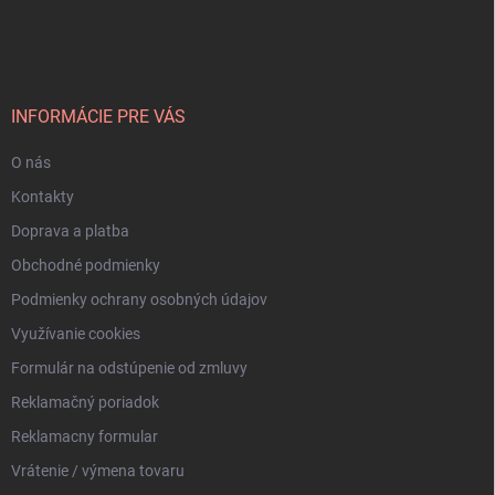
á
p
ä
t
i
INFORMÁCIE PRE VÁS
e
O nás
Kontakty
Doprava a platba
Obchodné podmienky
Podmienky ochrany osobných údajov
Využívanie cookies
Formulár na odstúpenie od zmluvy
Reklamačný poriadok
Reklamacny formular
Vrátenie / výmena tovaru