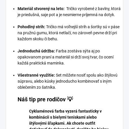
Materiál stvorený na leto:
Tričko vyrobené z bavlny, ktorá
je priedušná, saje pot a je nesmierne príjemná na dotyk.
Pohodlný strih:
Tričko má voľnejší strih a šortky sú v páse
na pružnú gumu, ktorá netlačí, no zároveň pevne drží pri
každom skoku či behu.
Jednoduchá údržba:
Farba zostáva sýta aj po
opakovanom praní a materiál si drží svoj tvar, čo ocení
každá praktická maminka.
Všestranné využitie:
Set môžete nosiť spolu ako štýlovú
súpravu, alebo kúsky jednoducho kombinovať s iným
oblečením zo šatníka.
Náš tip pre rodičov 💡
Cyklaménová farba vyzerá fantasticky v
kombinácii s bielymi teniskami alebo
štýlovými šľapkami. Ak chcete outfit