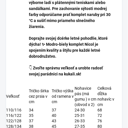
výborne ladí s plátennými teniskami alebo
sandálkami. Pre zachovanie sýtosti modrej
farby odporúčame prať komplet naruby pri 30
°C a sušiť mimo priameho slnečného
žiarenia.
Doprajte svojej dcérke letné pohodlie, ktoré
dýcha! ✨ Modro-biely komplet Nicol je
spojením kvality a štýlu pre každé letné
dobrodružstvo.
👇
Zvoľte správnu veľkosť a urobte radosť
svojej parádnici na kukali.sk!
Nohavice
Celková
Tričko šírka
Tričko výška
pás (má
dĺžka
Veľkosť
cez prsia v
od ramena v
gumu ) v cm
nohavíc v
cm
cm
(obvod x 2)
cm
110/116
34
37
24-30
68
116/122
35
40
25-31
72
122/128
37
43
26-33
76
128/134
38
45
27-35
80