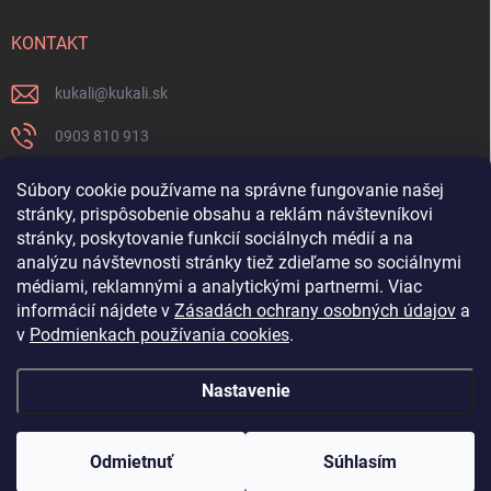
KONTAKT
kukali
@
kukali.sk
0903 810 913
0903 810 913
Súbory cookie používame na správne fungovanie našej
stránky, prispôsobenie obsahu a reklám návštevníkovi
Nenechajte si ujsť novinky a sledujte nás na FB
stránky, poskytovanie funkcií sociálnych médií a na
analýzu návštevnosti stránky tiež zdieľame so sociálnymi
kukalishop
médiami, reklamnými a analytickými partnermi. Viac
informácií nájdete v
Zásadách ochrany osobných údajov
a
v
Podmienkach používania cookies
.
Nastavenie
Copyright 2026
www.kukali.sk
. Všetky práva vyhradené.
Upraviť nastavenie
cookies
Odmietnuť
Súhlasím
Vytvoril Shoptet