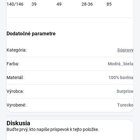
140/146
39
49
28-36
85
Dodatočné parametre
Kategória
:
Súpravy
Farba
:
Modrá , biela
Materiál
:
100% bavlna
Výrobca
:
Surprice
Vyrobené
:
Turecko
Diskusia
Buďte prvý, kto napíše príspevok k tejto položke.