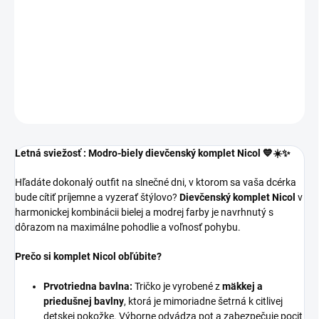
Ležérny dievčenský komplet v modrej kombinácii.
DETAILNÉ INFORMÁCIE
OPÝTAŤ SA
Letná sviežosť : Modro-biely dievčenský komplet Nicol 💙☀️✨
Hľadáte dokonalý outfit na slnečné dni, v ktorom sa vaša dcérka
bude cítiť príjemne a vyzerať štýlovo?
Dievčenský komplet Nicol
v
harmonickej kombinácii bielej a modrej farby je navrhnutý s
dôrazom na maximálne pohodlie a voľnosť pohybu.
Prečo si komplet Nicol obľúbite?
Prvotriedna bavlna:
Tričko je vyrobené z
mäkkej a
priedušnej bavlny
, ktorá je mimoriadne šetrná k citlivej
detskej pokožke. Výborne odvádza pot a zabezpečuje pocit