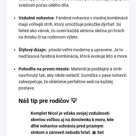
sviežosti počas celého dňa.
Vzdušné nohavice:
Farebné nohavice v modrej kombinácii
majú voľnejší strih, ktorý umožňuje pokožke dýchať. Sú
ľahké ako vánok, čo ocení každá aktívna slečna pri hrách
na ihrisku či na rodinnom výlete.
Štýlový dizajn:
pôsobí veľmi moderne a upravene. Je to
nadčasová farebná kombinácia, ktorá evokuje leto a more.
Pohodlie na prvom mieste:
Materiál je poddajný a strih
navrhnutý tak, aby nikde netlačil. Gumička v páse nohavíc
zabezpečuje, že oblečenie perfektne sedí na každej
postave.
Náš tip pre rodičov 💡
Komplet Nicol je vďaka svojej vzdušnosti
skvelou voľbou aj na dovolenku k moru, kde
dlhé nohavice ochránia pred priamym
slnkom a zároveň nebudú hriať. 🎀 Set