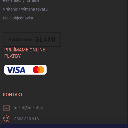
Reklamacny formular
Vrátenie / výmena tovaru
Moja objednávka
PRIJÍMAME ONLINE
PLATBY
KONTAKT
kukali
@
kukali.sk
0903 810 913