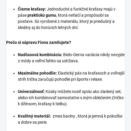
Čierne kraťasy:
Jednoduché a funkčné kraťasy majú v
páse
praktickú gumu
, ktorá netlačí a prispôsobí sa
postave. Sú vyrobené z materiálu, ktorý je priedušný a
ideálny aj do horúcich letných dní.
Prečo si súpravu Fiona zamilujete?
Nadčasová kombinácia:
Bielo-čierna variácia nikdy nevyjde
z módy a veľmi ľahko sa udržiava.
Maximálne pohodlie:
Elastický pás na kraťasoch a voľnejší
strih trička zaručujú pohodlie pri športe i relaxe.
Univerzálnosť:
Kúsky môžete nosiť spolu ako zladený set,
alebo ich kombinovať samostatne s iným oblečením (tričko
k džínsom, kraťasy k tielku).
Kvalitný materiál:
zmes bavlny , ktorá je jemná k pokožke
a dobre sa perie.