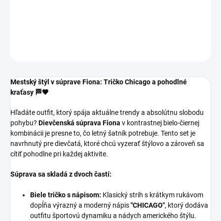
Dievčenská súprava na leto v čierno bielej kombinácii .
DETAILNÉ INFORMÁCIE
OPÝTAŤ SA
Mestský štýl v súprave Fiona: Tričko Chicago a pohodlné
kraťasy 🏁🖤
Hľadáte outfit, ktorý spája aktuálne trendy a absolútnu slobodu
pohybu?
Dievčenská súprava Fiona
v kontrastnej bielo-čiernej
kombinácii je presne to, čo letný šatník potrebuje. Tento set je
navrhnutý pre dievčatá, ktoré chcú vyzerať štýlovo a zároveň sa
cítiť pohodlne pri každej aktivite.
Súprava sa skladá z dvoch častí:
Biele tričko s nápisom:
Klasický strih s krátkym rukávom
dopĺňa výrazný a moderný nápis
"CHICAGO"
, ktorý dodáva
outfitu športovú dynamiku a nádych amerického štýlu.