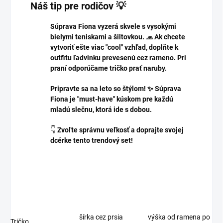
Náš tip pre rodičov 💡
Súprava Fiona vyzerá skvele s vysokými
bielymi teniskami a šiltovkou. 🧢 Ak chcete
vytvoriť ešte viac "cool" vzhľad, doplňte k
outfitu ľadvinku prevesenú cez rameno. Pri
praní odporúčame tričko prať naruby.
Pripravte sa na leto so štýlom! ✨ Súprava
Fiona je "must-have" kúskom pre každú
mladú slečnu, ktorá ide s dobou.
👇
Zvoľte správnu veľkosť a doprajte svojej
dcérke tento trendový set!
šírka cez prsia
výška od ramena po
Tričko