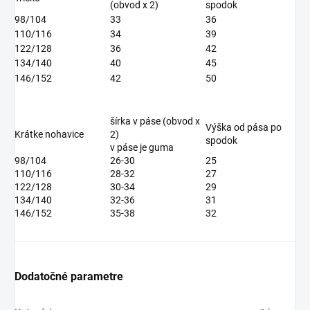
(obvod x 2)
spodok
98/104
33
36
110/116
34
39
122/128
36
42
134/140
40
45
146/152
42
50
šírka v páse (obvod x
Výška od pása po
Krátke nohavice
2)
spodok
v páse je guma
98/104
26-30
25
110/116
28-32
27
122/128
30-34
29
134/140
32-36
31
146/152
35-38
32
Dodatočné parametre