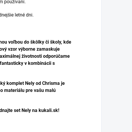
m používaní.
dnejšie letné dni.
nou voľbou do škôlky či školy, kde
nový vzor výborne zamaskuje
maximálnej životnosti odporúčame
fantasticky v kombinácii s
nský komplet Nely od Chrisma je
ho materiálu pre vašu malú
dnajte set Nely na kukali.sk!