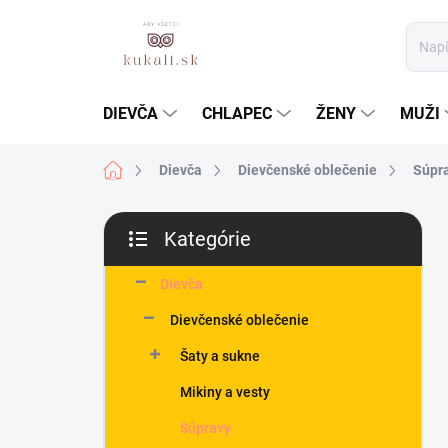
Prejsť
na
obsah
DIEVČA
CHLAPEC
ŽENY
MUŽI
Domov
Dievča
Dievčenské oblečenie
Súpr
B
Kategórie
o
Preskočiť
č
kategórie
n
Dievča
ý
Dievčenské oblečenie
p
a
Šaty a sukne
n
Mikiny a vesty
e
l
Súpravy