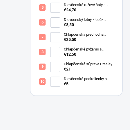
Dievčenské ružové šaty s
motýlikmi
€24,70
Dievčenský letný klobúk
krémový s perličkami
€8,50
Chlapčenská prechodná
obojstranná bunda khaki
€25,50
Chlapčenské pyžamo s
lietadlami.
€12,50
Chlapčenská súprava Presley
€21
Dievčenské podkolienky s
mašličkou ružové
€5