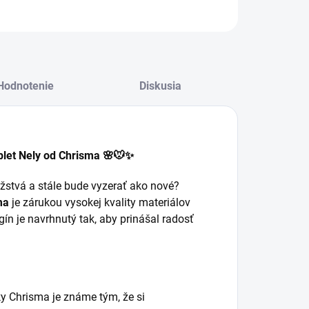
Hodnotenie
Diskusia
plet Nely od Chrisma 🌸🐭✨
užstvá a stále bude vyzerať ako nové?
ma
je zárukou vysokej kvality materiálov
gín je navrhnutý tak, aby prinášal radosť
y Chrisma je známe tým, že si