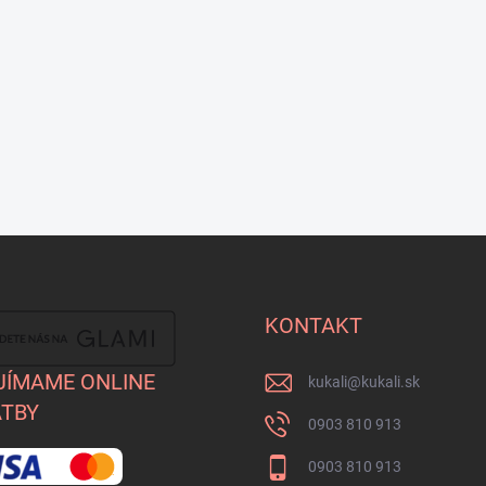
KONTAKT
JÍMAME ONLINE
kukali
@
kukali.sk
TBY
0903 810 913
0903 810 913