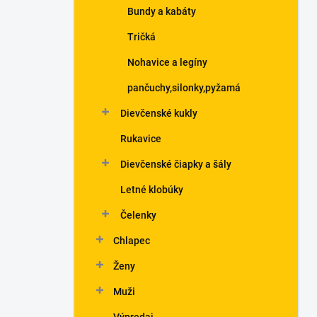
Bundy a kabáty
Tričká
Nohavice a legíny
pančuchy,silonky,pyžamá
Dievčenské kukly
Rukavice
Dievčenské čiapky a šály
Letné klobúky
Čelenky
Chlapec
Ženy
Muži