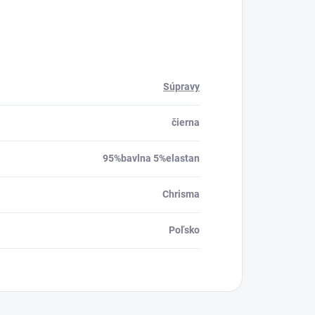
Súpravy
čierna
95%bavlna 5%elastan
Chrisma
Poľsko