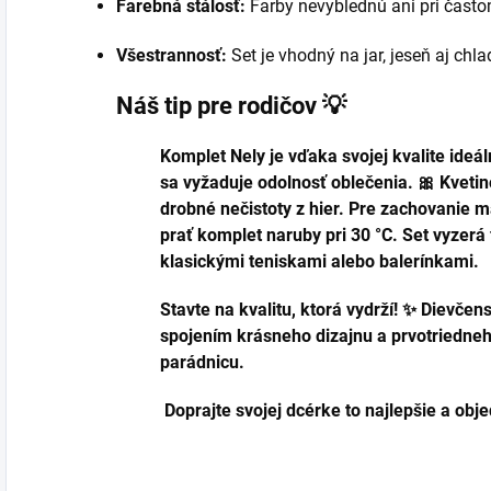
Farebná stálosť:
Farby nevyblednú ani pri často
Všestrannosť:
Set je vhodný na jar, jeseň aj chla
Náš tip pre rodičov 💡
Komplet Nely je vďaka svojej kvalite ideál
sa vyžaduje odolnosť oblečenia. 🎀 Kveti
drobné nečistoty z hier. Pre zachovanie 
prať komplet naruby pri 30 °C. Set vyzerá 
klasickými teniskami alebo balerínkami.
Stavte na kvalitu, ktorá vydrží! ✨ Dievče
spojením krásneho dizajnu a prvotriedne
parádnicu.
Doprajte svojej dcérke to najlepšie a obje