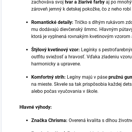
zachováva svoj
tvar a žiarivé farby
aj po mnohýc
zároveň jemný k detskej pokožke, čo z neho rob
Romantické detaily:
Tričko s dlhým rukávom zd
mu dodávajú dievčenský šmrnc. Hlavným pútavým
ktorá je vyplnená rovnakým kvetinovým vzorom a
Štýlový kvetinový vzor:
Legínky s pestrofarebn
outfitu sviežosť a hravosť. Vďaka zladeniu vzoru 
harmonicky a upravene.
Komfortný strih:
Legíny majú v páse
pružnú gu
na mieste. Skvele sa tak prispôsobia každej detske
alebo počas vyučovania v škole.
Hlavné výhody:
Značka Chrisma:
Overená kvalita s dlhou životn