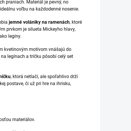
h praniach. Materiál je pevný, no
í ideálnu voľbu na každodenné nosenie.
obia
jemné volániky na ramenách
, ktoré
 prvkom je silueta Mickeyho hlavy,
ko legíny.
ým kvetinovým motívom vnášajú do
na legínach a tričku pôsobí celý set
mičku
, ktorá netlačí, ale spoľahlivo drží
j postave, či už pri hre na ihrisku,
osťou materiálov.