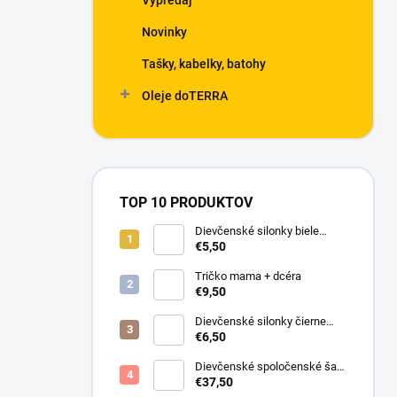
Výpredaj
Novinky
Tašky, kabelky, batohy
Oleje doTERRA
TOP 10 PRODUKTOV
Dievčenské silonky biele
Linda
€5,50
Tričko mama + dcéra
€9,50
Dievčenské silonky čierne
Lurex
€6,50
Dievčenské spoločenské šaty
s bolerkom jemno ružové
€37,50