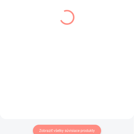
SKLADOM
SKLADOM
(3 KS)
(1 KS)
Dievčenské silonky
Detské rebrované
čierne
pančuchy ružové
€6
€6,80
€4,88 bez DPH
€5,53 bez DPH
Dievčenské vzorované pančuchy
Detské rebrované ,ružové
v čiernej farbe.
pančuchy.
Zobraziť všetky súvisiace produkty