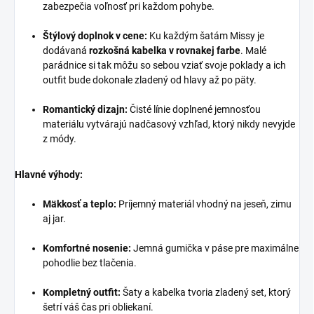
zabezpečia voľnosť pri každom pohybe.
Štýlový doplnok v cene:
Ku každým šatám Missy je
dodávaná
rozkošná kabelka v rovnakej farbe
. Malé
parádnice si tak môžu so sebou vziať svoje poklady a ich
outfit bude dokonale zladený od hlavy až po päty.
Romantický dizajn:
Čisté línie doplnené jemnosťou
materiálu vytvárajú nadčasový vzhľad, ktorý nikdy nevyjde
z módy.
Hlavné výhody:
Mäkkosť a teplo:
Príjemný materiál vhodný na jeseň, zimu
aj jar.
Komfortné nosenie:
Jemná gumička v páse pre maximálne
pohodlie bez tlačenia.
Kompletný outfit:
Šaty a kabelka tvoria zladený set, ktorý
šetrí váš čas pri obliekaní.