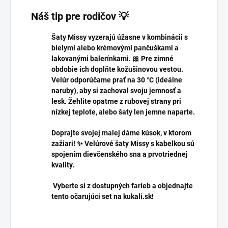
Náš tip pre rodičov 💡
Šaty Missy vyzerajú úžasne v kombinácii s
bielymi alebo krémovými pančuškami a
lakovanými balerínkami. 🎀 Pre zimné
obdobie ich doplňte kožušinovou vestou.
Velúr odporúčame prať na 30 °C (ideálne
naruby), aby si zachoval svoju jemnosť a
lesk. Žehlite opatrne z rubovej strany pri
nízkej teplote, alebo šaty len jemne naparte.
Doprajte svojej malej dáme kúsok, v ktorom
zažiari! ✨ Velúrové šaty Missy s kabelkou sú
spojením dievčenského sna a prvotriednej
kvality.
Vyberte si z dostupných farieb a objednajte
tento očarujúci set na kukali.sk!