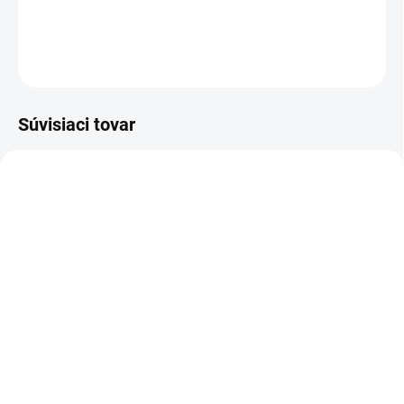
DETAILNÉ INFORMÁCIE
OPÝTAŤ SA
Súvisiaci tovar