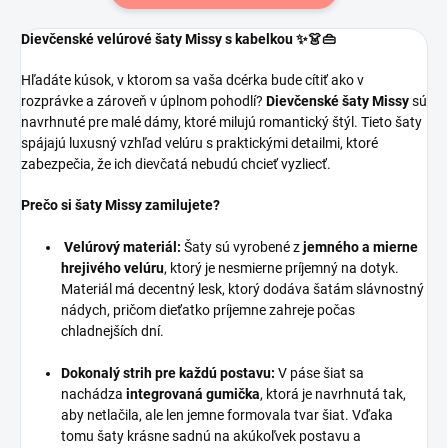
Dievčenské velúrové šaty Missy s kabelkou ✨👗👜
Hľadáte kúsok, v ktorom sa vaša dcérka bude cítiť ako v
rozprávke a zároveň v úplnom pohodlí?
Dievčenské šaty Missy
sú
navrhnuté pre malé dámy, ktoré milujú romantický štýl. Tieto šaty
spájajú luxusný vzhľad velúru s praktickými detailmi, ktoré
zabezpečia, že ich dievčatá nebudú chcieť vyzliecť.
Prečo si šaty Missy zamilujete?
Velúrový materiál:
Šaty sú vyrobené z
jemného a mierne
hrejivého velúru
, ktorý je nesmierne príjemný na dotyk.
Materiál má decentný lesk, ktorý dodáva šatám slávnostný
nádych, pričom dieťatko príjemne zahreje počas
chladnejších dní.
Dokonalý strih pre každú postavu:
V páse šiat sa
nachádza
integrovaná gumička
, ktorá je navrhnutá tak,
aby netlačila, ale len jemne formovala tvar šiat. Vďaka
tomu šaty krásne sadnú na akúkoľvek postavu a