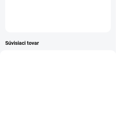
Dievčenské letné šaty so srdiečkami a kabelkou .
DETAILNÉ INFORMÁCIE
OPÝTAŤ SA
Súvisiaci tovar