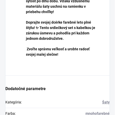
sýtosť po dlhú dobu. Vďaka vzdušnému
materiálu šaty uschnú na ramienku v
priebehu chvíľky!
Doprajte svojej dcérke farebné leto plné
štýlu! ✨ Tento srdiečkový set s kabelkou je
zárukou úsmevu a pohodlia pri každom
jednom dobrodružstve.
Zvoľte správnu veľkosť a urobte radosť
svojej malej slečne!
Dodatočné parametre
Kategória
:
Šaty
Farba
:
mnohofarebné