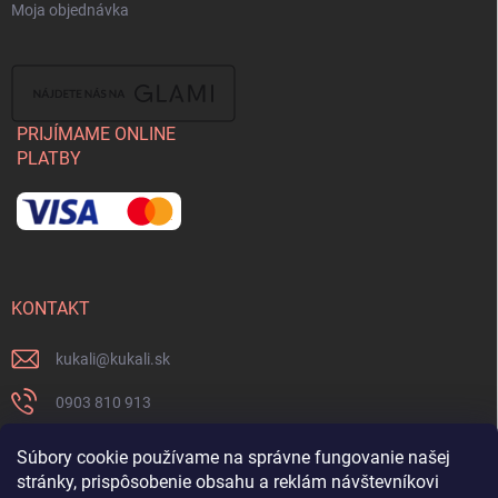
Moja objednávka
PRIJÍMAME ONLINE
PLATBY
KONTAKT
kukali
@
kukali.sk
0903 810 913
0903 810 913
Súbory cookie používame na správne fungovanie našej
stránky, prispôsobenie obsahu a reklám návštevníkovi
Nenechajte si ujsť novinky a sledujte nás na FB