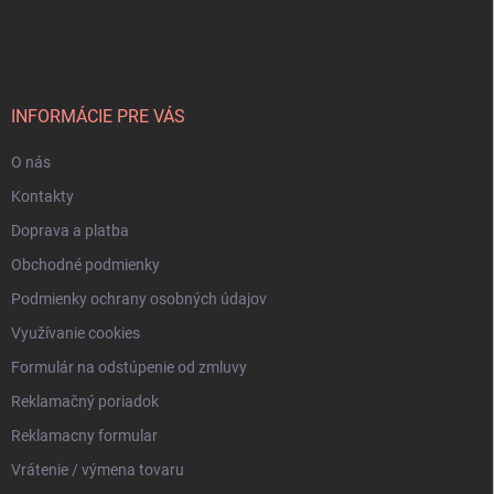
á
p
ä
t
i
INFORMÁCIE PRE VÁS
e
O nás
Kontakty
Doprava a platba
Obchodné podmienky
Podmienky ochrany osobných údajov
Využívanie cookies
Formulár na odstúpenie od zmluvy
Reklamačný poriadok
Reklamacny formular
Vrátenie / výmena tovaru