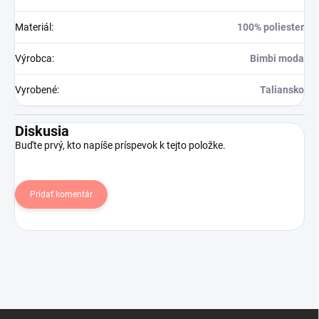
Materiál
:
100% poliester
Výrobca
:
Bimbi moda
Vyrobené
:
Taliansko
Diskusia
Buďte prvý, kto napíše príspevok k tejto položke.
Pridať komentár
Z