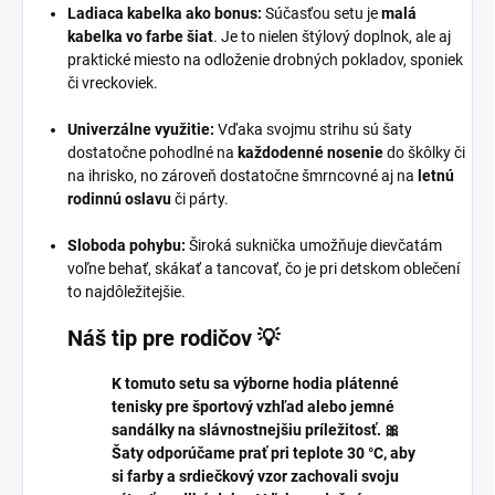
Ladiaca kabelka ako bonus:
Súčasťou setu je
malá
kabelka vo farbe šiat
. Je to nielen štýlový doplnok, ale aj
praktické miesto na odloženie drobných pokladov, sponiek
či vreckoviek.
Univerzálne využitie:
Vďaka svojmu strihu sú šaty
dostatočne pohodlné na
každodenné nosenie
do škôlky či
na ihrisko, no zároveň dostatočne šmrncovné aj na
letnú
rodinnú oslavu
či párty.
Sloboda pohybu:
Široká suknička umožňuje dievčatám
voľne behať, skákať a tancovať, čo je pri detskom oblečení
to najdôležitejšie.
Náš tip pre rodičov 💡
K tomuto setu sa výborne hodia plátenné
tenisky pre športový vzhľad alebo jemné
sandálky na slávnostnejšiu príležitosť. 🎀
Šaty odporúčame prať pri teplote 30 °C, aby
si farby a srdiečkový vzor zachovali svoju