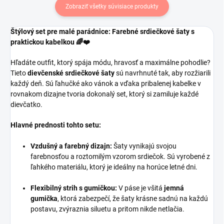
Zobraziť všetky súvisiace produkty
Štýlový set pre malé parádnice: Farebné srdiečkové šaty s
praktickou kabelkou 🌈❤️
Hľadáte outfit, ktorý spája módu, hravosť a maximálne pohodlie?
Tieto
dievčenské srdiečkové šaty
sú navrhnuté tak, aby rozžiarili
každý deň. Sú ľahučké ako vánok a vďaka pribalenej kabelke v
rovnakom dizajne tvoria dokonalý set, ktorý si zamiluje každé
dievčatko.
Hlavné prednosti tohto setu:
Vzdušný a farebný dizajn:
Šaty vynikajú svojou
farebnosťou a roztomilým vzorom srdiečok. Sú vyrobené z
ľahkého materiálu, ktorý je ideálny na horúce letné dni.
Flexibilný strih s gumičkou:
V páse je všitá
jemná
gumička
, ktorá zabezpečí, že šaty krásne sadnú na každú
postavu, zvýraznia siluetu a pritom nikde netlačia.