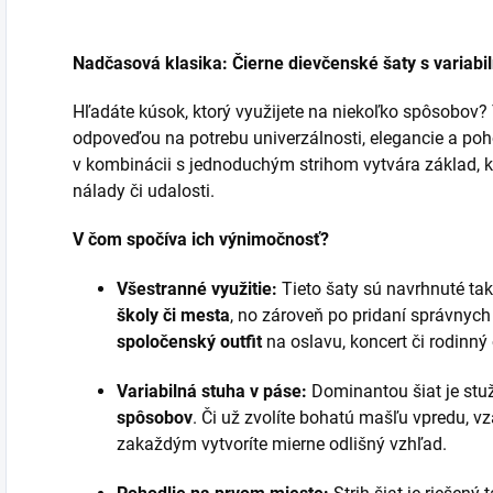
Nadčasová klasika: Čierne dievčenské šaty s variabi
Hľadáte kúsok, ktorý využijete na niekoľko spôsobov?
odpoveďou na potrebu univerzálnosti, elegancie a poh
v kombinácii s jednoduchým strihom vytvára základ, 
nálady či udalosti.
V čom spočíva ich výnimočnosť?
Všestranné využitie:
Tieto šaty sú navrhnuté tak
školy či mesta
, no zároveň po pridaní správnyc
spoločenský outfit
na oslavu, koncert či rodinný
Variabilná stuha v páse:
Dominantou šiat je stu
spôsobov
. Či už zvolíte bohatú mašľu vpredu, vz
zakaždým vytvoríte mierne odlišný vzhľad.