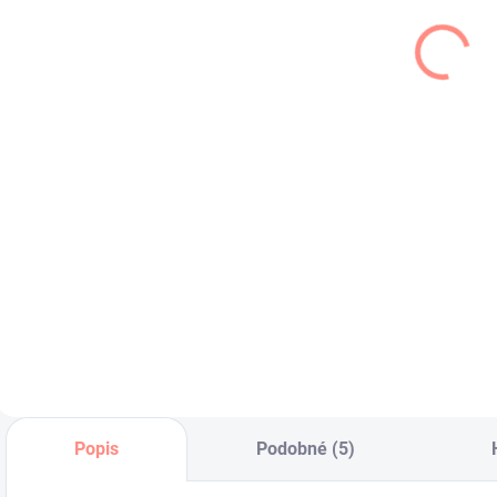
Dievcenské
Dievčenské
pančuchy Didi
silonky čierne
čierne
Lurex
h
€6,90
€6,50
€5,61 bez DPH
€5,28 bez DPH
€
Čierne dievčenské
Dievčenské silonky
D
pančuchy s
čierne prešívané
,
mašličkou .
striebornou niťou.
p
p
d
Popis
Podobné (5)