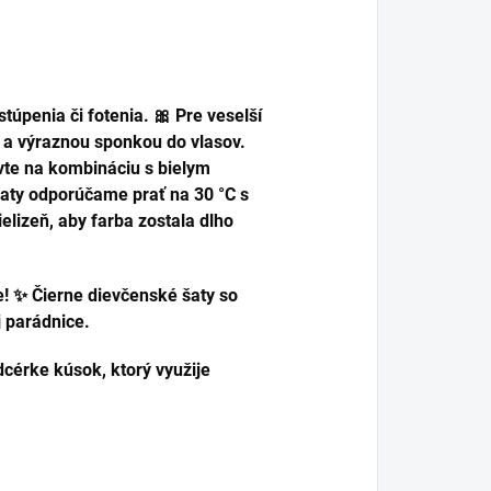
stúpenia či fotenia. 🎀 Pre veselší
 a výraznou sponkou do vlasov.
avte na kombináciu s bielym
aty odporúčame prať na 30 °C s
elizeň, aby farba zostala dlho
e! ✨ Čierne dievčenské šaty so
j parádnice.
dcérke kúsok, ktorý využije