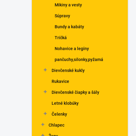
Mikiny a vesty
Súpravy
Bundy a kabáty
Tričká
Nohavice a legíny
pančuchy,silonky,pyžamá
Dievčenské kukly
Rukavice
Dievčenské čiapky a šály
Letné klobúky
Čelenky
Chlapec