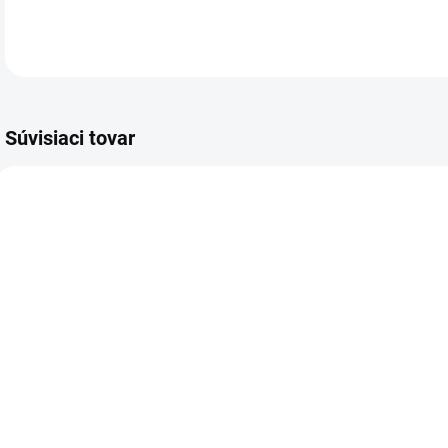
Súvisiaci tovar
SKLADOM
SKLADOM
(3 KS)
(1 KS)