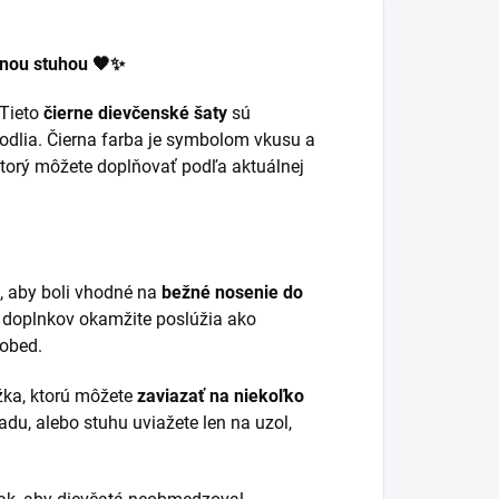
lnou stuhou 🖤✨
 Tieto
čierne dievčenské šaty
sú
odlia. Čierna farba je symbolom vkusu a
ktorý môžete doplňovať podľa aktuálnej
, aby boli vhodné na
bežné nosenie do
h doplnkov okamžite poslúžia ako
 obed.
žka, ktorú môžete
zaviazať na niekoľko
adu, alebo stuhu uviažete len na uzol,