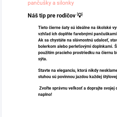
pančušky a silonky
Náš tip pre rodičov 💡
Tieto čierne šaty sú ideálne na školské vy
vzhľad ich doplňte farebnými pančuškami
Ak sa chystáte na slávnostnú udalosť, st
bolerkom alebo perleťovými doplnkami. Š
použitím pracieho prostriedku na čiernu bi
sýta.
Stavte na eleganciu, ktorá nikdy nesklam
stuhou sú povinnou jazdou každej štýlove
Zvoľte správnu veľkosť a doprajte svojej 
naplno!