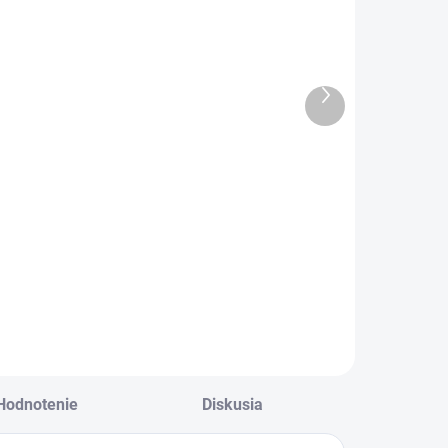
Detské
Dievcenské
rebrované
pančuchy
pančuchy
Meggy
orčicové
horčicové
€6,80
€6,90
Ďalší
5,53 bez DPH
€5,61 bez DPH
produkt
etské rebrované
Horčicové
horčicové
dievčenské
ančuchy vhodné
pančušky
re chlapca aj pre
prešívané lesklou
ievča.
niťou.
Hodnotenie
Diskusia