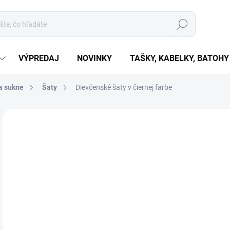
Hľadať
VÝPREDAJ
NOVINKY
TAŠKY, KABELKY, BATOHY
a sukne
Šaty
Dievčenské šaty v čiernej farbe
Neohodnotené
Podrobnosti hodnotenia
VÝPREDAJ
€
€8,
Jedn
ZVO
cena
VAR
MÔŽ