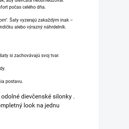
 tak, aby dievčatá neobmedzoval.
fort počas celého dňa.
nom". Šaty vyzerajú zakaždým inak –
ndičku alebo výrazný náhrdelník.
šaty si zachovávajú svoj tvar.
dy.
ia postavu.
odolné dievčenské silonky .
kompletný look na jednu