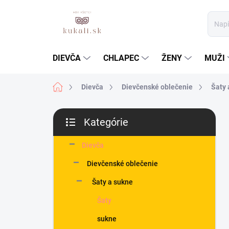
Prejsť
na
obsah
DIEVČA
CHLAPEC
ŽENY
MUŽI
Domov
Dievča
Dievčenské oblečenie
Šaty 
B
Kategórie
o
Preskočiť
č
kategórie
n
Dievča
ý
Dievčenské oblečenie
p
a
Šaty a sukne
n
Šaty
e
l
sukne