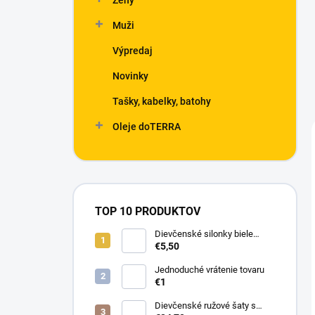
Ženy
Muži
Výpredaj
Novinky
Tašky, kabelky, batohy
Oleje doTERRA
TOP 10 PRODUKTOV
Dievčenské silonky biele
Linda
€5,50
Jednoduché vrátenie tovaru
€1
Dievčenské ružové šaty s