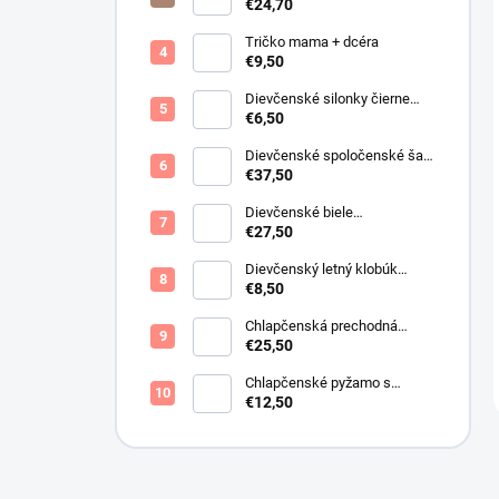
motýlikmi
€24,70
Tričko mama + dcéra
€9,50
Dievčenské silonky čierne
Lurex
€6,50
Dievčenské spoločenské šaty
s bolerkom jemno ružové
€37,50
Dievčenské biele
spoločenské šaty s bolerkom
€27,50
Dievčenský letný klobúk
krémový s perličkami
€8,50
Chlapčenská prechodná
obojstranná bunda khaki
€25,50
Chlapčenské pyžamo s
lietadlami.
€12,50