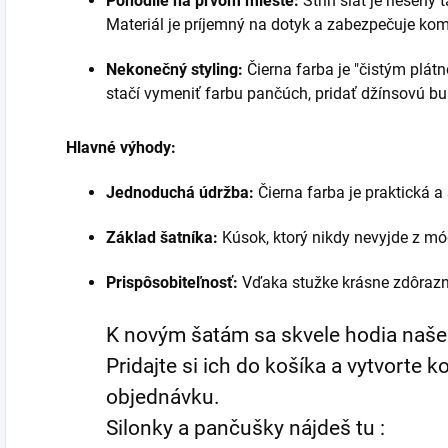
Pohodlie na prvom mieste:
Strih šiat je riešený
Materiál je príjemný na dotyk a zabezpečuje kom
Nekonečný styling:
Čierna farba je "čistým plát
stačí vymeniť farbu pančúch, pridať džínsovú bu
Hlavné výhody:
Jednoduchá údržba:
Čierna farba je praktická a 
Základ šatníka:
Kúsok, ktorý nikdy nevyjde z mó
Prispôsobiteľnosť:
Vďaka stužke krásne zdôrazn
K novým šatám sa skvele hodia naše 
Pridajte si ich do košíka a vytvorte 
objednávku.
Silonky a pančušky nájdeš tu :